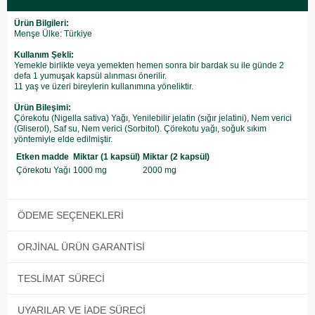
Ürün Bilgileri:
Menşe Ülke: Türkiye
Kullanım Şekli:
Yemekle birlikte veya yemekten hemen sonra bir bardak su ile günde 2
defa 1 yumuşak kapsül alınması önerilir.
11 yaş ve üzeri bireylerin kullanımına yöneliktir.
Ürün Bileşimi:
Çörekotu (Nigella sativa) Yağı, Yenilebilir jelatin (sığır jelatini), Nem verici
(Gliserol), Saf su, Nem verici (Sorbitol). Çörekotu yağı, soğuk sıkım
yöntemiyle elde edilmiştir.​
Etken madde
Miktar (1 kapsül)
Miktar (2 kapsül)
Çörekotu Yağı
1000 mg
2000 mg
ÖDEME SEÇENEKLERI
ORJINAL ÜRÜN GARANTISI
TESLIMAT SÜRECI
UYARILAR VE İADE SÜRECI