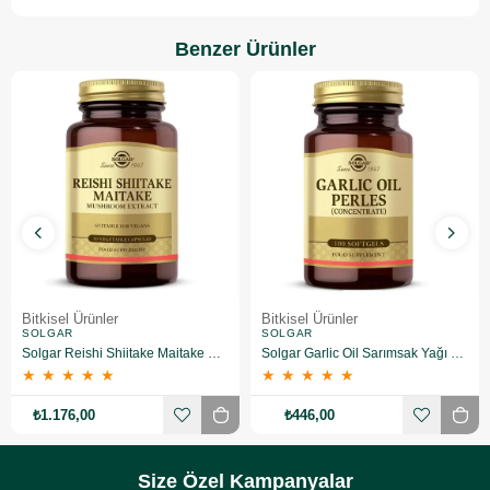
Benzer Ürünler
Bitkisel Ürünler
Bitkisel Ürünler
SOLGAR
SOLGAR
Solgar Reishi Shiitake Maitake Mushroom Extract 50 Kapsül
Solgar Garlic Oil Sarımsak Yağı 100 Kapsül
★
★
★
★
★
★
★
★
★
★
₺1.176,00
₺446,00
Size Özel Kampanyalar