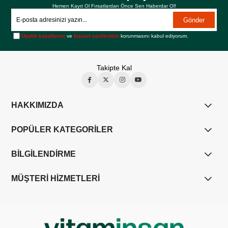
Hemen Kayıt Ol Fırsatlardan Önce Sen Haberdar Ol!
Gönder
Üyelik koşullarını
ve
kişisel verilerimin
korunmasını kabul ediyorum.
Takipte Kal
HAKKIMIZDA
POPÜLER KATEGORİLER
BİLGİLENDİRME
MÜŞTERİ HİZMETLERİ