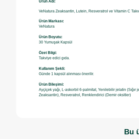
Ürün Adı:
VeNatura Zeaksantin, Lutein, Resveratrol ve Vitamin C Tak
Ürün Markası:
VeNatura
Ürün Boyutu:
30 Yumuşak Kapsül
Özet Bilgi:
Takviye edici gıda.
Kullanım Şekli:
Günde 1 kapsül alınması önerilir.
Ürün Bileşimi:
Ayçiçek yağı, L-askorbil 6-palmitat, Yenilebilir jelatin (Sığır 
Zeaksantin), Resveratrol, Renklendirici (Demir oksitler)
Bu ü