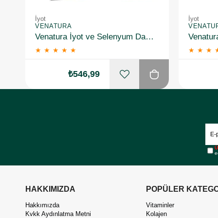
İyot
İyot
VENATURA
VENATU
Venatura İyot ve Selenyum Damla 30 ml 2 Adet
Venatur
★
★
★
★
★
★
★
★
₺546,99
Ü
e
HAKKIMIZDA
POPÜLER KATEGO
Hakkımızda
Vitaminler
Kvkk Aydınlatma Metni
Kolajen