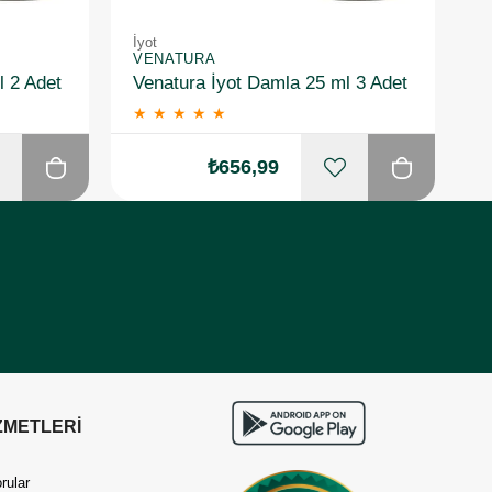
İyot
İy
VENATURA
V
l 2 Adet
Venatura İyot Damla 25 ml 3 Adet
★
★
★
★
★
₺656,99
ZMETLERİ
rular