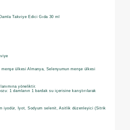
Damla Takviye Edici Gıda 30 ml
kviye
un menşe ülkesi Almanya, Selenyumun menşe ülkesi
llanımına yöneliktir.
dozu: 1 damlanın 1 bardak su içerisine karıştırılarak
 iyodür, Iyot, Sodyum selenit, Asitlik düzenleyici (Sitrik