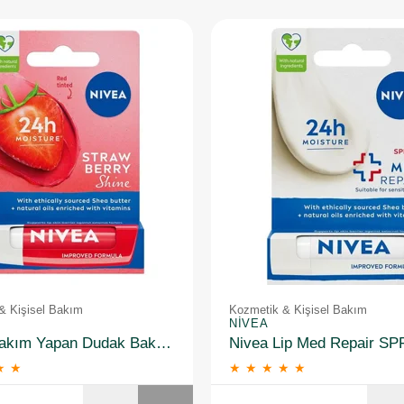
& Kişisel Bakım
Kozmetik & Kişisel Bakım
NIVEA
Nivea Bakım Yapan Dudak Bakım Kremi Straw Berry 4,8 gr
★
★
★
★
★
★
★