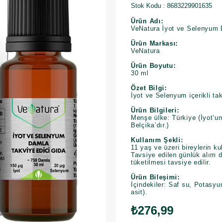
Stok Kodu
8683229901635
Ürün Adı:
VeNatura İyot ve Selenyum 
Ürün Markası:
VeNatura
Ürün Boyutu:
30 ml
Özet Bilgi:
İyot ve Selenyum içerikli ta
Ürün Bilgileri:
Menşe ülke: Türkiye (İyot’
Belçika’dır.)
Kullanım Şekli:
11 yaş ve üzeri bireylerin ku
​Tavsiye edilen günlük alım 
tüketilmesi tavsiye edilir.
Ürün Bileşimi:
İçindekiler: Saf su, Potasyum
asit).
₺276,99