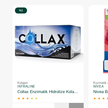
%1
Kolajen
Kozmetik 
INTRALINE
NIVEA
Collax Enzimatik Hidrolize Kolajen 30 Flakon
★
★
★
★
★
★
★
★