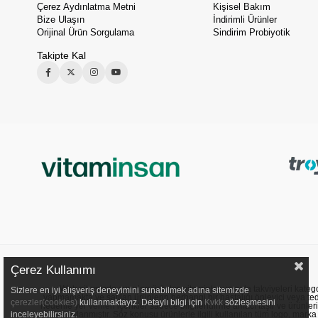
Çerez Aydınlatma Metni
Kişisel Bakım
Bize Ulaşın
İndirimli Ürünler
Orijinal Ürün Sorgulama
Sindirim Probiyotik
Takipte Kal
Çerez Kullanımı
Web sitemizde sunulan ürünler, vitaminler ve gıda takviyeleri kategori
Sizlere en iyi alışveriş deneyimini sunabilmek adına sitemizde
yapmamakta ve satılan ürünlerin herhangi bir hastalığı önleyici veya ted
çerezler(cookies)
kullanmaktayız. Detaylı bilgi için
Kvkk
sözleşmesini
nedenle yer verilen içerikler sadece bilgilendirme amacı taşır ve ürünler
onaylanmıştır. Söz konusu ürünlerle ilgili kullanılan tüm logo, marka ve
inceleyebilirsiniz.