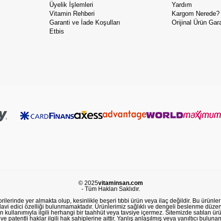
Üyelik İşlemleri
Yardım
Vitamin Rehberi
Kargom Nerede?
Garanti ve İade Koşulları
Orijinal Ürün Gara
Etbis
© 2025
vitaminsan.com
- Tüm Hakları Saklıdır.
lerinde yer almakta olup, kesinlikle beşeri tıbbi ürün veya ilaç değildir. Bu ürünler 
avi edici özelliği bulunmamaktadır. Ürünlerimiz sağlıklı ve dengeli beslenme düzeni
in kullanımıyla ilgili herhangi bir taahhüt veya tavsiye içermez. Sitemizde satılan ü
 patentli haklar ilgili hak sahiplerine aittir. Yanlış anlaşılmış veya yanıltıcı buluna