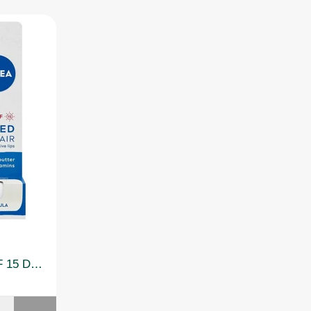
Nivea Lip Med Repair SPF 15 Dudak Bakım Kremi 4,8gr