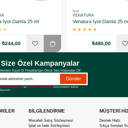
İyot
RA
VENATURA
a İyot Damla 25 ml
Venatura İyot Damla 25 m
★
★
★
★
★
★
★
₺244,00
₺480,00
Size Özel Kampanyalar
Hemen Kayıt Ol Fırsatlardan Önce Sen Haberdar Ol!
Gönder
yelik koşullarını
ve
kişisel verilerimin
korunmasını kabul
diyorum.
RİLER
BİLGİLENDİRME
MÜŞTERİ Hİ
Mesafeli Satış Sözleşmesi
Destek Hattı
İptal ve İade Sözleşmesi
Sıkça Sorulan So