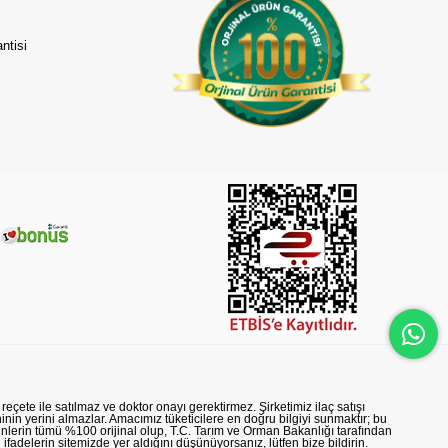
ntisi
reçete ile satılmaz ve doktor onayı gerektirmez. Şirketimiz ilaç satışı
nin yerini almazlar. Amacımız tüketicilere en doğru bilgiyi sunmaktır; bu
rünlerin tümü %100 orijinal olup, T.C. Tarım ve Orman Bakanlığı tarafından
n ifadelerin sitemizde yer aldığını düşünüyorsanız, lütfen bize bildirin.