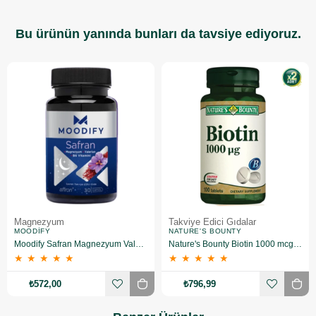
Bu ürünün yanında bunları da tavsiye ediyoruz.
Magnezyum
Takviye Edici Gıdalar
MOODIFY
NATURE'S BOUNTY
Moodify Safran Magnezyum Valerian B6 Vitamin 30 Kapsül
Nature's Bounty Biotin 1000 mcg 100 Tablet 2 Adet
★
★
★
★
★
★
★
★
★
★
₺572,00
₺796,99