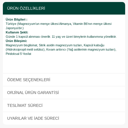
ÜRÜN ÖZELLIKLERI
Ürün Bilgileri :
Türkiye (Magnezyum’un menşe ülkesi Almanya, Vitamin B6’nın menşe ülkesi
Japonya’dır.)
Kullanım Şekli:
Günde 1 kapsül alınması önerilir. 11 yaş ve üzeri bireylerin kullanımına yöneliktir.
Ürün Bileşimi:
Magnezyum bisglisinat, Sitrik asidin magnezyum tuzları, Kapsül kabuğu
(Hidroksipropil metil selüloz), Kıvam arttırıcı (Yağ asitlerinin magnezyum tuzları),
Piridoksal 5′-fosfat
ÖDEME SEÇENEKLERI
ORJINAL ÜRÜN GARANTISI
TESLIMAT SÜRECI
UYARILAR VE İADE SÜRECI