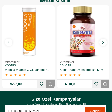
Benzer Ürünler
Vitaminler
Vitaminler
VOONKA
SOLGAR
Voonka Vitamin C Glutathione Complex Efervesan 15 Tablet
Solgar Kangavites Tropikal Meyve Aromalı 60 Tablet
★
★
★
★
★
★
★
★
★
★
₺222,00
₺618,00
Size Özel Kampanyalar
Hemen Kayıt Ol Fırsatlardan Önce Sen Haberdar Ol!
Gönder