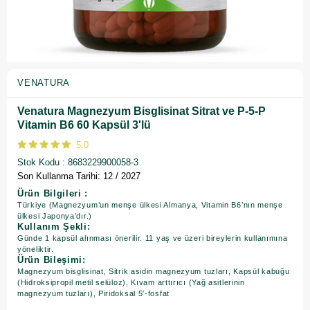
VENATURA
Venatura Magnezyum Bisglisinat Sitrat ve P-5-P
Vitamin B6 60 Kapsül 3'lü
5.0
Stok Kodu
8683229900058-3
Son Kullanma Tarihi: 12 / 2027
Ürün Bilgileri :
Türkiye (Magnezyum’un menşe ülkesi Almanya, Vitamin B6’nın menşe
ülkesi Japonya’dır.)
Kullanım Şekli:
Günde 1 kapsül alınması önerilir. 11 yaş ve üzeri bireylerin kullanımına
yöneliktir.
Ürün Bileşimi:
Magnezyum bisglisinat, Sitrik asidin magnezyum tuzları, Kapsül kabuğu
(Hidroksipropil metil selüloz), Kıvam arttırıcı (Yağ asitlerinin
magnezyum tuzları), Piridoksal 5′-fosfat