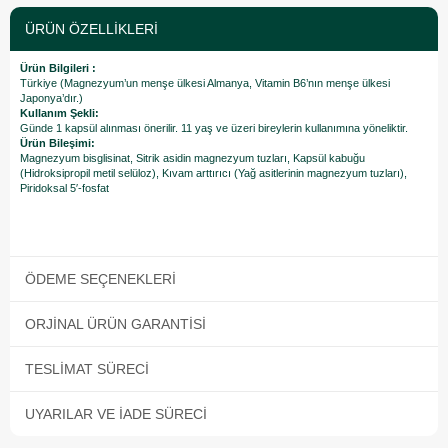
ÜRÜN ÖZELLIKLERI
Ürün Bilgileri :
Türkiye (Magnezyum’un menşe ülkesi Almanya, Vitamin B6’nın menşe ülkesi
Japonya’dır.)
Kullanım Şekli:
Günde 1 kapsül alınması önerilir. 11 yaş ve üzeri bireylerin kullanımına yöneliktir.
Ürün Bileşimi:
Magnezyum bisglisinat, Sitrik asidin magnezyum tuzları, Kapsül kabuğu
(Hidroksipropil metil selüloz), Kıvam arttırıcı (Yağ asitlerinin magnezyum tuzları),
Piridoksal 5′-fosfat
ÖDEME SEÇENEKLERI
ORJINAL ÜRÜN GARANTISI
TESLIMAT SÜRECI
UYARILAR VE İADE SÜRECI