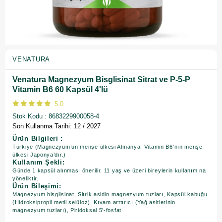
VENATURA
Venatura Magnezyum Bisglisinat Sitrat ve P-5-P
Vitamin B6 60 Kapsül 4'lü
5.0
Stok Kodu
8683229900058-4
Son Kullanma Tarihi: 12 / 2027
Ürün Bilgileri :
Türkiye (Magnezyum’un menşe ülkesi Almanya, Vitamin B6’nın menşe
ülkesi Japonya’dır.)
Kullanım Şekli:
Günde 1 kapsül alınması önerilir. 11 yaş ve üzeri bireylerin kullanımına
yöneliktir.
Ürün Bileşimi:
Magnezyum bisglisinat, Sitrik asidin magnezyum tuzları, Kapsül kabuğu
(Hidroksipropil metil selüloz), Kıvam arttırıcı (Yağ asitlerinin
magnezyum tuzları), Piridoksal 5′-fosfat