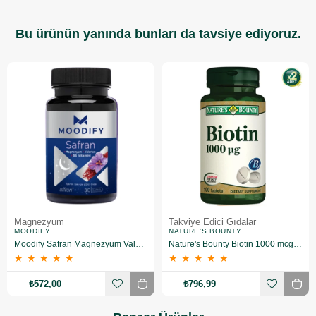
Bu ürünün yanında bunları da tavsiye ediyoruz.
Magnezyum
Takviye Edici Gıdalar
MOODIFY
NATURE'S BOUNTY
Moodify Safran Magnezyum Valerian B6 Vitamin 30 Kapsül
Nature's Bounty Biotin 1000 mcg 100 Tablet 2 Adet
★
★
★
★
★
★
★
★
★
★
₺572,00
₺796,99