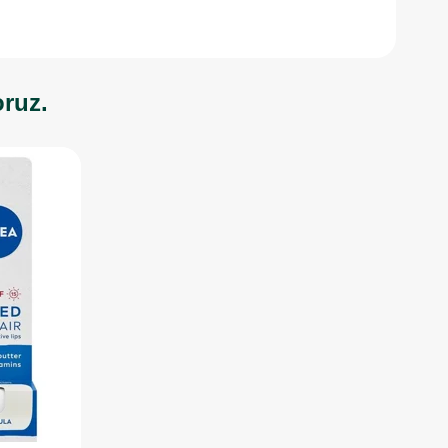
oruz.