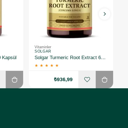
Vitaminler
Vi
SOLGAR
S
0 Kapsül
Solgar Turmeric Root Extract 60 Kapsül
★
★
★
★
★
₺936,99