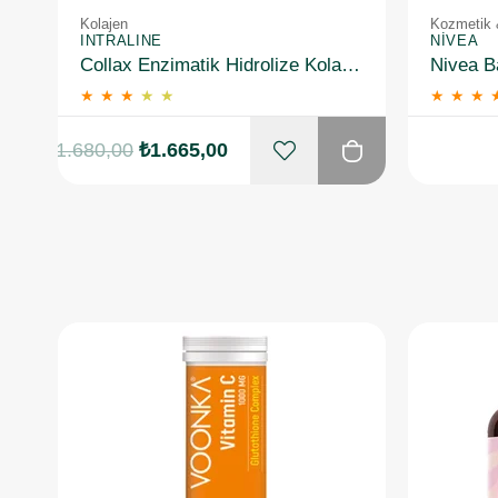
Kolajen
Kozmetik 
INTRALINE
NIVEA
Collax Enzimatik Hidrolize Kolajen 30 Flakon
★
★
★
★
★
★
★
★
₺1.680,00
₺1.665,00