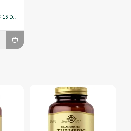
Nivea Lip Med Repair SPF 15 Dudak Bakım Kremi 4,8gr