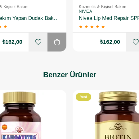
& Kişisel Bakım
Kozmetik & Kişisel Bakım
NIVEA
Nivea Bakım Yapan Dudak Bakım Kremi Straw Berry 4,8 gr
★
★
★
★
★
★
★
₺162,00
₺162,00
Benzer Ürünler
Yeni
Ürün