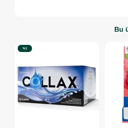
Bu ü
%1