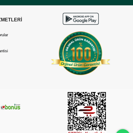
ZMETLERİ
rular
ntisi