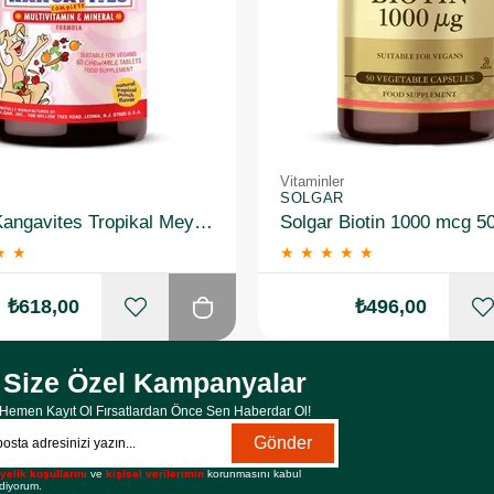
Vitaminler
SOLGAR
Solgar Kangavites Tropikal Meyve Aromalı 60 Tablet
Solgar Biotin 1000 mcg 5
★
★
★
★
★
★
★
₺618,00
₺496,00
Size Özel Kampanyalar
Hemen Kayıt Ol Fırsatlardan Önce Sen Haberdar Ol!
Gönder
yelik koşullarını
ve
kişisel verilerimin
korunmasını kabul
diyorum.