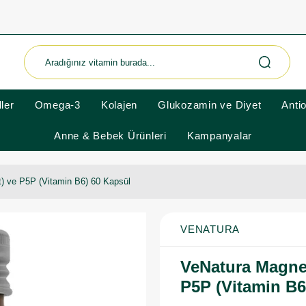
ler
Omega-3
Kolajen
Glukozamin ve Diyet
Anti
Anne & Bebek Ürünleri
Kampanyalar
t) ve P5P (Vitamin B6) 60 Kapsül
VENATURA
VeNatura Magnez
P5P (Vitamin B6