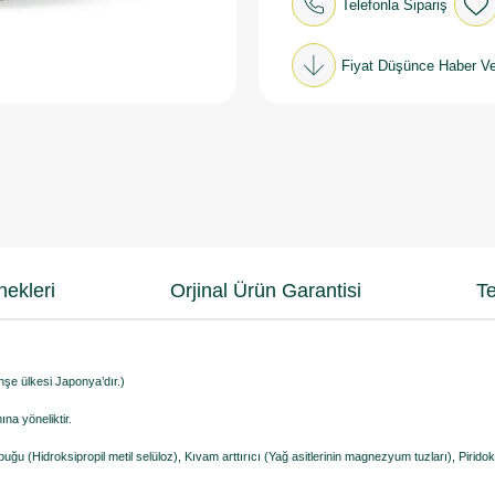
Telefonla Sipariş
Fiyat Düşünce Haber Ve
ekleri
Orjinal Ürün Garantisi
Te
şe ülkesi Japonya’dır.)
ına yöneliktir.
u (Hidroksipropil metil selüloz), Kıvam arttırıcı (Yağ asitlerinin magnezyum tuzları), Piridoks