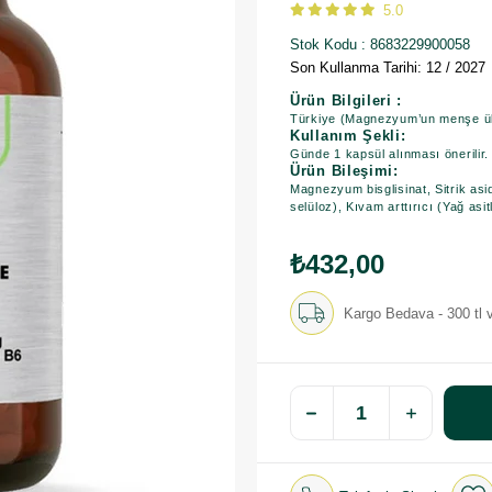
5.0
Stok Kodu
8683229900058
Son Kullanma Tarihi: 12 / 2027
Ürün Bilgileri :
Türkiye (Magnezyum’un menşe ülk
Kullanım Şekli:
Günde 1 kapsül alınması önerilir. 
Ürün Bileşimi:
Magnezyum bisglisinat, Sitrik asi
selüloz), Kıvam arttırıcı (Yağ asi
₺432,00
Kargo Bedava - 300 tl v