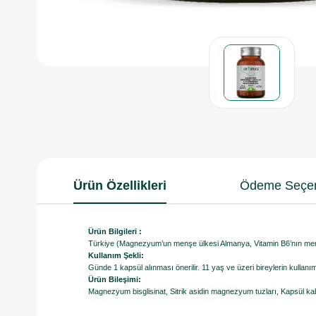
Ürün Özellikleri
Ödeme Seçen
Ürün Bilgileri :
Türkiye (Magnezyum’un menşe ülkesi Almanya, Vitamin B6’nın men
Kullanım Şekli:
Günde 1 kapsül alınması önerilir. 11 yaş ve üzeri bireylerin kullanım
Ürün Bileşimi:
Magnezyum bisglisinat, Sitrik asidin magnezyum tuzları, Kapsül kabuğ