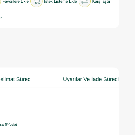
Favorilere Ekle
İstek Listeme Ekle
Karşılaştır
r
slimat Süreci
Uyarılar Ve İade Süreci
al 5′-fosfat