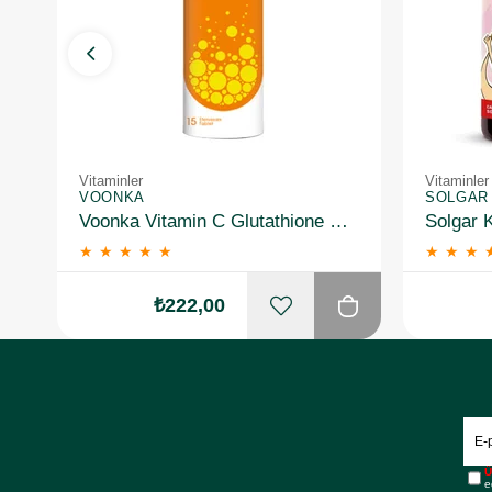
Vitaminler
Vitaminler
VOONKA
SOLGAR
Voonka Vitamin C Glutathione Complex Efervesan 15 Tablet
★
★
★
★
★
★
★
★
₺222,00
Ü
e