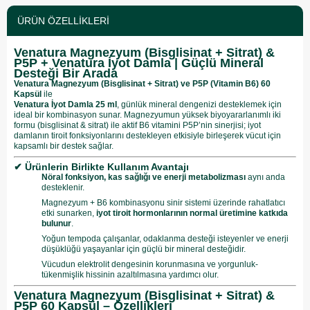
ÜRÜN ÖZELLIKLERI
Venatura Magnezyum (Bisglisinat + Sitrat) &
P5P + Venatura İyot Damla | Güçlü Mineral
Desteği Bir Arada
Venatura Magnezyum (Bisglisinat + Sitrat) ve P5P (Vitamin B6) 60
Kapsül
ile
Venatura İyot Damla 25 ml
, günlük mineral dengenizi desteklemek için
ideal bir kombinasyon sunar. Magnezyumun yüksek biyoyararlanımlı iki
formu (bisglisinat & sitrat) ile aktif B6 vitamini P5P’nin sinerjisi; iyot
damlanın tiroit fonksiyonlarını destekleyen etkisiyle birleşerek vücut için
kapsamlı bir destek sağlar.
✔ Ürünlerin Birlikte Kullanım Avantajı
Nöral fonksiyon, kas sağlığı ve enerji metabolizması
aynı anda
desteklenir.
Magnezyum + B6 kombinasyonu sinir sistemi üzerinde rahatlatıcı
etki sunarken,
iyot tiroit hormonlarının normal üretimine katkıda
bulunur
.
Yoğun tempoda çalışanlar, odaklanma desteği isteyenler ve enerji
düşüklüğü yaşayanlar için güçlü bir mineral desteğidir.
Vücudun elektrolit dengesinin korunmasına ve yorgunluk-
tükenmişlik hissinin azaltılmasına yardımcı olur.
Venatura Magnezyum (Bisglisinat + Sitrat) &
P5P 60 Kapsül – Özellikleri