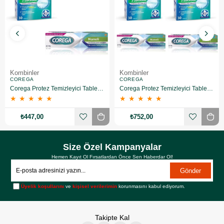
Kombinler
Kombinler
COREGA
COREGA
Corega Protez Temizleyici Tablet 30LU + Protez Yapiştirici Ferahlatici 40 gr
Corega Protez Temizleyici Tablet 30LU X2 + Protez Yapiştirici Ferahlatici 40 gr X2
★
★
★
★
★
★
★
★
★
★
₺447,00
₺752,00
Size Özel Kampanyalar
Hemen Kayıt Ol Fırsatlardan Önce Sen Haberdar Ol!
Gönder
Üyelik koşullarını
ve
kişisel verilerimin
korunmasını kabul ediyorum.
Takipte Kal