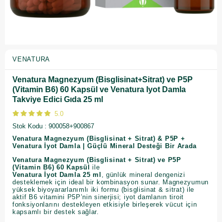
VENATURA
Venatura Magnezyum (Bisglisinat+Sitrat) ve P5P
(Vitamin B6) 60 Kapsül ve Venatura Iyot Damla
Takviye Edici Gıda 25 ml
5.0
Stok Kodu
900058+900867
Venatura Magnezyum (Bisglisinat + Sitrat) & P5P +
Venatura İyot Damla | Güçlü Mineral Desteği Bir Arada
Venatura Magnezyum (Bisglisinat + Sitrat) ve P5P
(Vitamin B6) 60 Kapsül
ile
Venatura İyot Damla 25 ml
, günlük mineral dengenizi
desteklemek için ideal bir kombinasyon sunar. Magnezyumun
yüksek biyoyararlanımlı iki formu (bisglisinat & sitrat) ile
aktif B6 vitamini P5P’nin sinerjisi; iyot damlanın tiroit
fonksiyonlarını destekleyen etkisiyle birleşerek vücut için
kapsamlı bir destek sağlar.