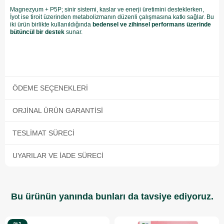
Magnezyum + P5P; sinir sistemi, kaslar ve enerji üretimini desteklerken,
İyot ise tiroit üzerinden metabolizmanın düzenli çalışmasına katkı sağlar. Bu
iki ürün birlikte kullanıldığında
bedensel ve zihinsel performans üzerinde
bütüncül bir destek
sunar.
ÖDEME SEÇENEKLERI
ORJINAL ÜRÜN GARANTISI
TESLIMAT SÜRECI
UYARILAR VE İADE SÜRECI
Bu ürünün yanında bunları da tavsiye ediyoruz.