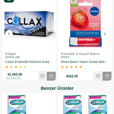
%1
Kolajen
Kozmetik & Kişisel Bakım
INTRALINE
NIVEA
Collax Enzimatik Hidrolize Kolajen 30 Flakon
Nivea Bakım Yapan Dudak Bakım Kremi Straw Berry 4,8 gr
★
★
★
★
★
★
★
★
★
★
₺1.665,00
₺162,00
₺1.680,00
Benzer Ürünler