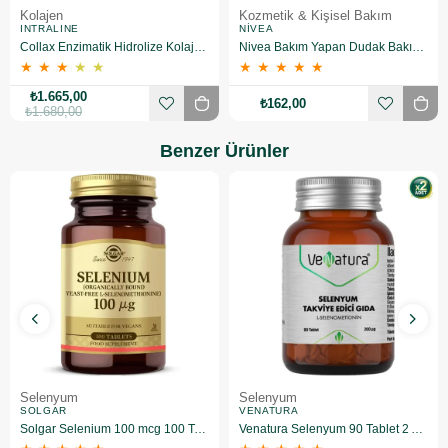
Kolajen
Kozmetik & Kişisel Bakım
INTRALINE
NIVEA
Collax Enzimatik Hidrolize Kolajen 30 Flakon
Nivea Bakım Yapan Dudak Bakım Kremi Straw Berry 4,8 gr
★
★
★
★
★
★
★
★
★
★
₺1.665,00
₺162,00
₺1.680,00
Benzer Ürünler
Selenyum
Selenyum
SOLGAR
VENATURA
Solgar Selenium 100 mcg 100 Tablet
Venatura Selenyum 90 Tablet 2 Adet