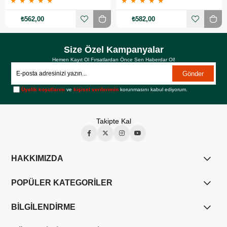
★
★
★
★
★
★
★
★
★
★
₺562,00
₺582,00
Size Özel Kampanyalar
Hemen Kayıt Ol Fırsatlardan Önce Sen Haberdar Ol!
Gönder
Üyelik koşullarını
ve
kişisel verilerimin
korunmasını kabul ediyorum.
Takipte Kal
HAKKIMIZDA
POPÜLER KATEGORİLER
BİLGİLENDİRME