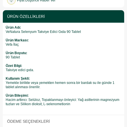
Fiyat Düşünce Haber Ver
ÜRÜN ÖZELLIKLERI
Ürün Adı:
VeNatura Selenyum Takviye Edici Gıda 90 Tablet
Ürün Markası:
Vefa İlaç
Ürün Boyutu:
90 Tablet
Özet Bilgi:
Takviye edici gıda.
Kullanım Şekli:
Yemekle birlikte veya yemekten hemen sonra bir bardak su ile günde 1
tablet alınması önerilir.
Ürün Bileşimi:
Hacim arttırıcı: Selüloz, Topaklanmayı önleyici: Yağ asitlerinin magnezyum
tuzları ve Silikon dioksit, L-selenometionin
ÖDEME SEÇENEKLERI