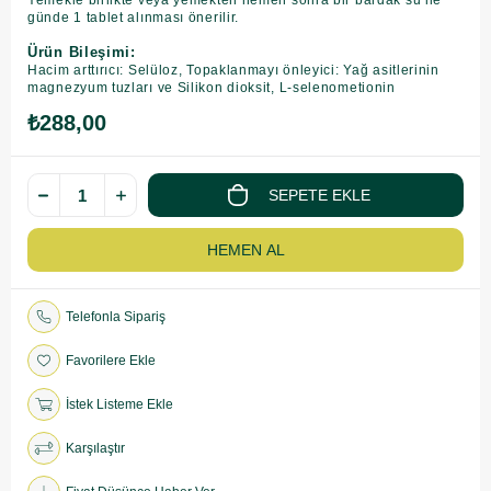
Yemekle birlikte veya yemekten hemen sonra bir bardak su ile
günde 1 tablet alınması önerilir.
Ürün Bileşimi:
Hacim arttırıcı: Selüloz, Topaklanmayı önleyici: Yağ asitlerinin
magnezyum tuzları ve Silikon dioksit, L-selenometionin
₺288,00
Telefonla Sipariş
Favorilere Ekle
İstek Listeme Ekle
Karşılaştır