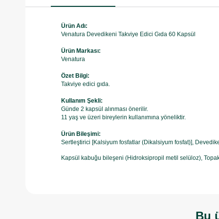
Ürün Adı:
Venatura Devedikeni Takviye Edici Gıda 60 Kapsül
Ürün Markası:
Venatura
Özet Bilgi:
Takviye edici gıda.
Kullanım Şekli:
Günde 2 kapsül alınması önerilir.
11 yaş ve üzeri bireylerin kullanımına yöneliktir.
Ürün Bileşimi:
Sertleştirici [Kalsiyum fosfatlar (Dikalsiyum fosfat)], Deved
Kapsül kabuğu bileşeni (Hidroksipropil metil selüloz), Topak
Bu ü