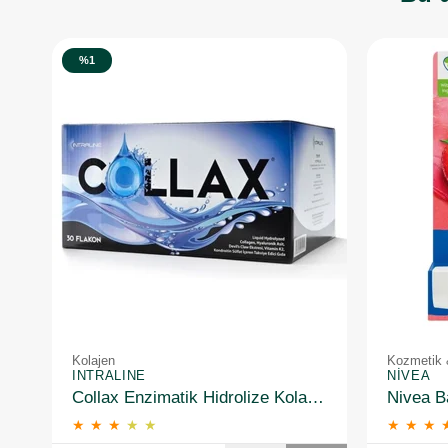
%1
Kolajen
Kozmetik 
INTRALINE
NIVEA
Collax Enzimatik Hidrolize Kolajen 30 Flakon
★
★
★
★
★
★
★
★