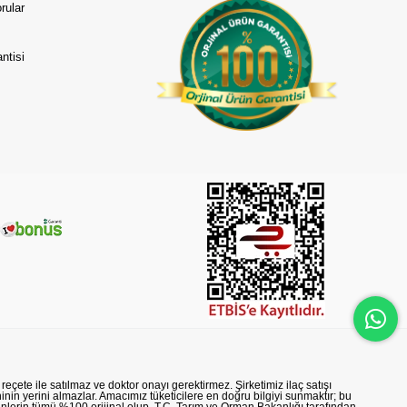
rular
ntisi
reçete ile satılmaz ve doktor onayı gerektirmez. Şirketimiz ilaç satışı
nin yerini almazlar. Amacımız tüketicilere en doğru bilgiyi sunmaktır; bu
rünlerin tümü %100 orijinal olup, T.C. Tarım ve Orman Bakanlığı tarafından