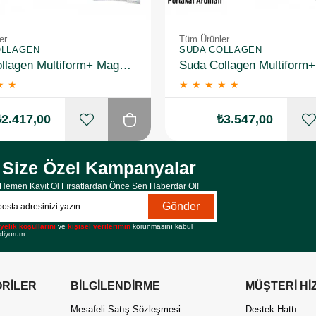
er
Tüm Ürünler
OLLAGEN
SUDA COLLAGEN
Suda Collagen Multiform+ Magnesium 30 x 15 gr - Portakal Aromalı 2 Adet
★
★
★
★
★
★
★
₺2.417,00
₺3.547,00
Size Özel Kampanyalar
Hemen Kayıt Ol Fırsatlardan Önce Sen Haberdar Ol!
Gönder
yelik koşullarını
ve
kişisel verilerimin
korunmasını kabul
diyorum.
RİLER
BİLGİLENDİRME
MÜŞTERİ Hİ
Mesafeli Satış Sözleşmesi
Destek Hattı