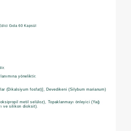
Edici Gıda 60 Kapsül
ir.
llanımına yöneliktir.
atlar (Dikalsiyum fosfat)], Devedikeni (Silybum marianum)
oksipropil metil selüloz), Topaklanmayı önleyici (Yağ
 ve silikon dioksit).