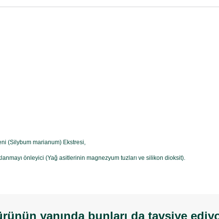
ikeni (Silybum marianum) Ekstresi,
lanmayı önleyici (Yağ asitlerinin magnezyum tuzları ve silikon dioksit).
rünün yanında bunları da tavsiye ediy