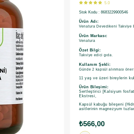
5.0
Stok Kodu
8683229900546
Ürün Adı:
Venatura Devedikeni Takviye 
Ürün Markası:
Venatura
Özet Bilgi:
Takviye edici gıda.
Kullanım Şekli:
Günde 2 kapsül alınması öneril
11 yaş ve üzeri bireylerin ku
Ürün Bileşimi:
Sertleştirici [Kalsiyum fosf
Ekstresi,
Kapsül kabuğu bileşeni (Hidr
asitlerinin magnezyum tuzları
₺566,00