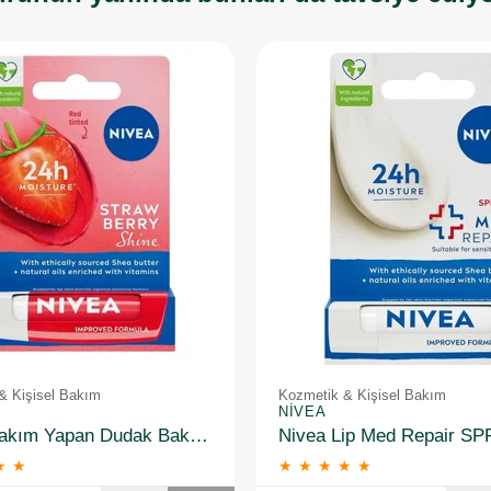
& Kişisel Bakım
Kozmetik & Kişisel Bakım
NIVEA
Nivea Bakım Yapan Dudak Bakım Kremi Straw Berry 4,8 gr
★
★
★
★
★
★
★