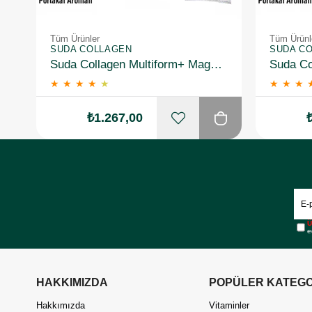
Tüm Ürünler
Tüm Ürünl
SUDA COLLAGEN
SUDA C
Suda Collagen Multiform+ Magnesium 30 x 15 gr - Portakal Aromalı
★
★
★
★
★
★
★
★
₺1.267,00
Ü
e
HAKKIMIZDA
POPÜLER KATEGO
Hakkımızda
Vitaminler