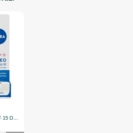
Nivea Lip Med Repair SPF 15 Dudak Bakım Kremi 4,8gr