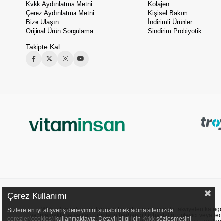
Kvkk Aydınlatma Metni
Kolajen
Çerez Aydınlatma Metni
Kişisel Bakım
Bize Ulaşın
İndirimli Ürünler
Orijinal Ürün Sorgulama
Sindirim Probiyotik
Takipte Kal
Çerez Kullanımı
Web sitemizde sunulan ürünler, vitaminler ve gıda takviyeleri kategori
Sizlere en iyi alışveriş deneyimini sunabilmek adına sitemizde
yapmamakta ve satılan ürünlerin herhangi bir hastalığı önleyici veya ted
çerezler(cookies)
kullanmaktayız. Detaylı bilgi için
Kvkk
sözleşmesini
nedenle yer verilen içerikler sadece bilgilendirme amacı taşır ve ürünler