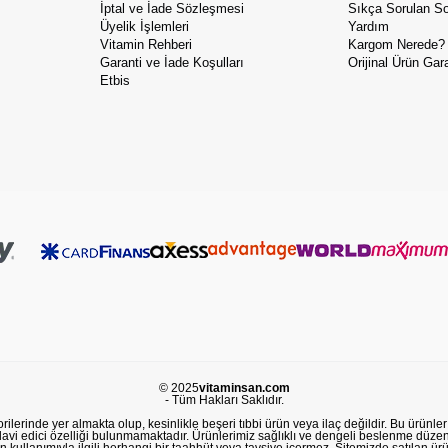
İptal ve İade Sözleşmesi
Sıkça Sorulan So
Üyelik İşlemleri
Yardım
Vitamin Rehberi
Kargom Nerede?
Garanti ve İade Koşulları
Orijinal Ürün Gara
Etbis
© 2025
vitaminsan.com
- Tüm Hakları Saklıdır.
lerinde yer almakta olup, kesinlikle beşeri tıbbi ürün veya ilaç değildir. Bu ürünler 
avi edici özelliği bulunmamaktadır. Ürünlerimiz sağlıklı ve dengeli beslenme düzeni
in kullanımıyla ilgili herhangi bir taahhüt veya tavsiye içermez. Sitemizde satılan ü