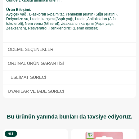
Günde 1 kapsül alınması önerilir.
Ürün Bileşimi:
Ayçiçek yağı, L-askorbil 6-palmitat, Yenilebilir jelatin (Sığır jelatini),
Deiyonize su, Lutein karışımı [Aspir yağı, Lutein, Antioksidan (Alfa-
tokoferol)], Nem verici (Gliserol), Zeaksantin karışımı (Aspir yağı,
Zeaksantin), Resveratrol, Renklendirici (Demir oksitler)
ÖDEME SEÇENEKLERI
ORJINAL ÜRÜN GARANTISI
TESLIMAT SÜRECI
UYARILAR VE İADE SÜRECI
Bu ürünün yanında bunları da tavsiye ediyoruz.
%1