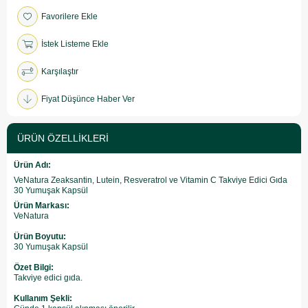
Favorilere Ekle
İstek Listeme Ekle
Karşılaştır
Fiyat Düşünce Haber Ver
ÜRÜN ÖZELLIKLERI
Ürün Adı:
VeNatura Zeaksantin, Lutein, Resveratrol ve Vitamin C Takviye Edici Gıda
30 Yumuşak Kapsül
Ürün Markası:
VeNatura
Ürün Boyutu:
30 Yumuşak Kapsül
Özet Bilgi:
Takviye edici gıda.
Kullanım Şekli: