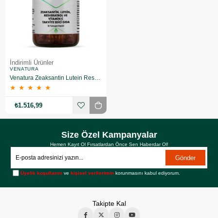
İndirimli Ürünler
VENATURA
Venatura Zeaksantin Lutein Resveratrol Vitamin C 30 Kapsül 3 Adet
★
★
★
★
★
₺1.516,99
Size Özel Kampanyalar
Hemen Kayıt Ol Fırsatlardan Önce Sen Haberdar Ol!
Gönder
Üyelik koşullarını
ve
kişisel verilerimin
korunmasını kabul ediyorum.
Takipte Kal