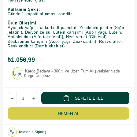
Takviye edici gıda.
Kullanım Şekli:
Günde 1 kapsül alınması önerilir.
Ürün Bileşimi:
Ayçiçek yağı, L-askorbil 6-palmitat, Yenilebilir jelatin (Sığır
jelatini), Deiyonize su, Lutein karışımı [Aspir yağı, Lutein,
Antioksidan (Alfa-tokoferol)], Nem verici (Gliserol),
Zeaksantin karışımı (Aspir yağı, Zeaksantin), Resveratrol,
Renklendirici (Demir oksitler)
₺1.056,99
Kargo Bedava - 300 tl ve Üzeri Tüm Alışverişlerinizde
Kargo Ücretsiz
Telefonla Sipariş