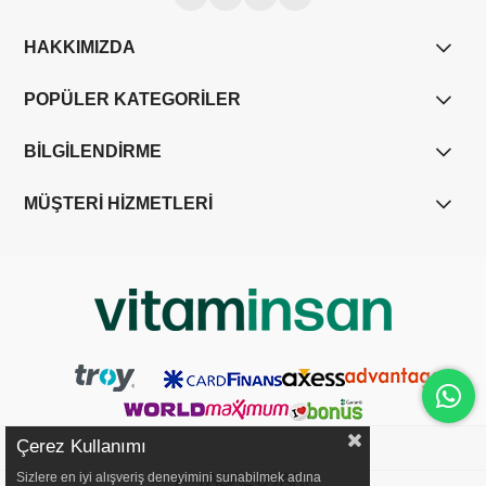
HAKKIMIZDA
POPÜLER KATEGORİLER
BİLGİLENDİRME
MÜŞTERİ HİZMETLERİ
Çerez Kullanımı
Sizlere en iyi alışveriş deneyimini sunabilmek adına
YASAL UYARI