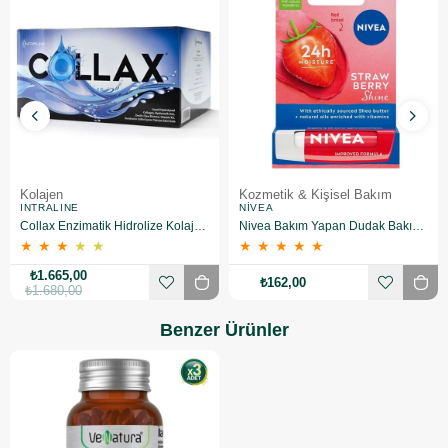
Kolajen
Kozmetik & Kişisel Bakım
INTRALINE
NIVEA
Collax Enzimatik Hidrolize Kolajen 30 Flakon
Nivea Bakım Yapan Dudak Bakım Kremi Straw Berry 4,8 gr
★
★
★
★
★
★
★
★
★
★
₺1.665,00
₺162,00
₺1.680,00
Benzer Ürünler