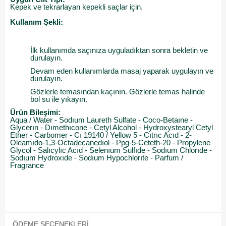
Kepek ve tekrarlayan kepekli saçlar için.
Kullanım Şekli:
İlk kullanımda saçınıza uyguladıktan sonra bekletin ve
durulayın.
Devam eden kullanımlarda masaj yaparak uygulayın ve
durulayın.
Gözlerle temasından kaçının. Gözlerle temas halinde
bol su ile yıkayın.
Ürün Bileşimi:
Aqua / Water - Sodıum Laureth Sulfate - Coco-Betaıne -
Glycerın - Dımethıcone - Cetyl Alcohol - Hydroxystearyl Cetyl
Ether - Carbomer - Cı 19140 / Yellow 5 - Cıtrıc Acıd - 2-
Oleamıdo-1,3-Octadecanedıol - Ppg-5-Ceteth-20 - Propylene
Glycol - Salıcylıc Acıd - Selenıum Sulfıde - Sodıum Chlorıde -
Sodıum Hydroxıde - Sodıum Hypochlorıte - Parfum /
Fragrance
ÖDEME SEÇENEKLERI