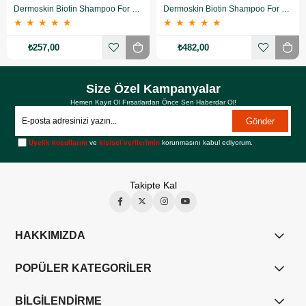
Dermoskin Biotin Shampoo For Men 200ml
Dermoskin Biotin Shampoo For Men 200ml 3 Al 2 Öde
★
★
★
★
★
★
★
★
★
★
₺257,00
₺482,00
Size Özel Kampanyalar
Hemen Kayıt Ol Fırsatlardan Önce Sen Haberdar Ol!
Gönder
Üyelik koşullarını
ve
kişisel verilerimin
korunmasını kabul ediyorum.
Takipte Kal
HAKKIMIZDA
POPÜLER KATEGORİLER
BİLGİLENDİRME