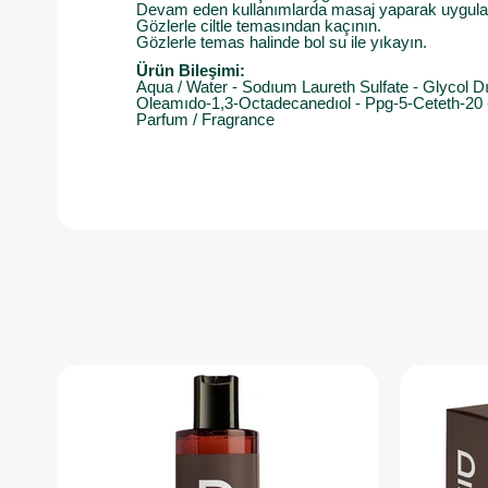
Devam eden kullanımlarda masaj yaparak uygulay
Gözlerle ciltle temasından kaçının.
​Gözlerle temas halinde bol su ile yıkayın.
Ürün Bileşimi:
Aqua / Water - Sodıum Laureth Sulfate - Glycol Dı
Oleamıdo-1,3-Octadecanedıol - Ppg-5-Ceteth-20 -
Parfum / Fragrance