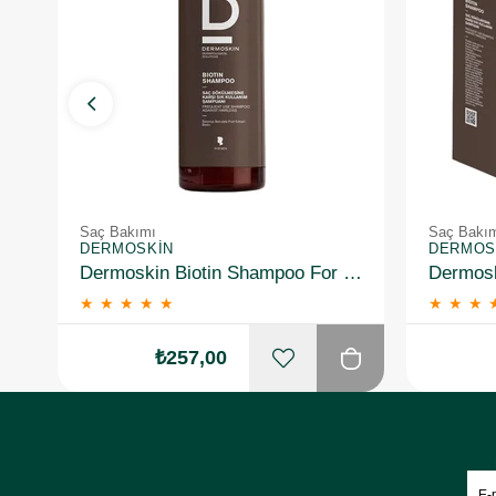
Saç Bakımı
Saç Bakı
DERMOSKIN
DERMOS
Dermoskin Biotin Shampoo For Men 200ml
★
★
★
★
★
★
★
★
₺257,00