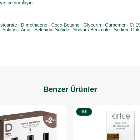
ın ve durulayın.
stearate - Dımethıcone - Coco-Betaıne - Glycerın - Carbomer - Cı 1914
 Salıcylıc Acıd - Selenıum Sulfıde - Sodıum Benzoate - Sodıum Chlo
Benzer Ürünler
%5