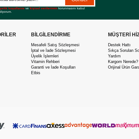
yelik koşullarını
ve
kişisel verilerimin
korunmasını kabul
diyorum.
RİLER
BİLGİLENDİRME
MÜŞTERİ Hİ
Mesafeli Satış Sözleşmesi
Destek Hattı
İptal ve İade Sözleşmesi
Sıkça Sorulan So
Üyelik İşlemleri
Yardım
Vitamin Rehberi
Kargom Nerede?
Garanti ve İade Koşulları
Orijinal Ürün Gara
Etbis