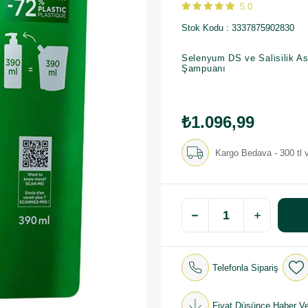
5.0
Stok Kodu
3337875902830
Selenyum DS ve Salisilik As
Şampuanı
₺1.096,99
Kargo Bedava - 300 tl v
Telefonla Sipariş
Fiyat Düşünce Haber Ve