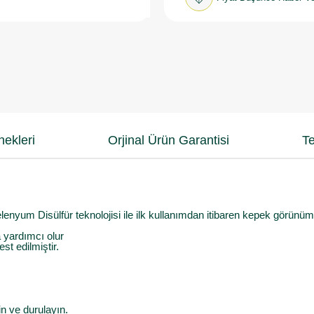
ekleri
Orjinal Ürün Garantisi
Te
yum Disülfür teknolojisi ile ilk kullanımdan itibaren kepek görünümü
 yardımcı olur
st edilmiştir.
in ve durulayın.