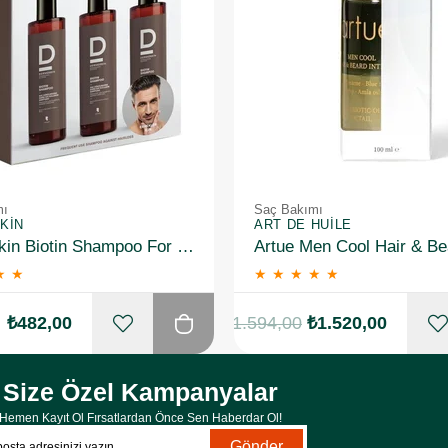
mı
Saç Bakımı
KIN
ART DE HUILE
Dermoskin Biotin Shampoo For Men 200ml 3 Al 2 Öde
★
★
★
★
★
★
★
₺482,00
₺1.594,00
₺1.520,00
Size Özel Kampanyalar
Hemen Kayıt Ol Fırsatlardan Önce Sen Haberdar Ol!
Gönder