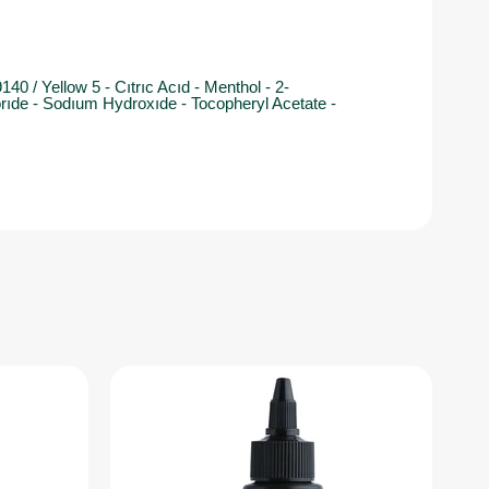
0 / Yellow 5 - Cıtrıc Acıd - Menthol - 2-
rıde - Sodıum Hydroxıde - Tocopheryl Acetate -