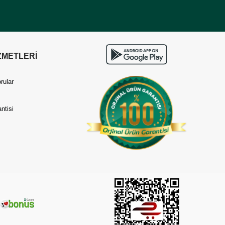
ZMETLERİ
rular
ntisi