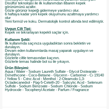
Disülfür teknolojisi ile ilk kullanımdan itibaren kepek
görünümünü azaltır.
Gözle görünür kepeği gidermeye yardımcı olur.
6 haftaya kadar yeni kepek oluşumunu azaltmaya yardımcı
olur
Yeni formül ve koku. Dermatolojik kontrol altında test edilmiştir.
Uygun Cilt Tipi:
Kepek ve tekrarlayan kepekli saçlar için.
Kullanım Şekli:
İlk kullanımda saçınıza uyguladıktan sonra bekletin ve
durulayın.
Devam eden kullanımlarda masaj yaparak uygulayın ve
durulayın.
Gözlerle ciltle temasından kaçının.
​Gözlerle temas halinde bol su ile yıkayın.
Ürün Bileşimi:
Aqua / Water - Sodıum Laureth Sulfate - Glycol Dıstearate -
Dımethıcone - Coco-Betaıne - Glycerın - Carbomer - Cı 19140
/ Yellow 5 - Cıtrıc Acıd - Menthol - 2-Oleamıdo-1,3-
Octadecanedıol - Ppg-5-Ceteth-20 - Salıcylıc Acıd - Selenıum
Sulfıde - Sodıum Benzoate - Sodıum Chlorıde - Sodıum
Hydroxıde - Tocopheryl Acetate - Parfum / Fragrance