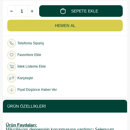
Telefonla Sipariş
Favorilere Ekle
İstek Listeme Ekle
Karşılaştır
Fiyat Düşünce Haber Ver
ÜRÜN ÖZELLIKLERI
Ürün Faydaları:
Mikrobiyom dengesinin korunmasına yardımcı Selenyum