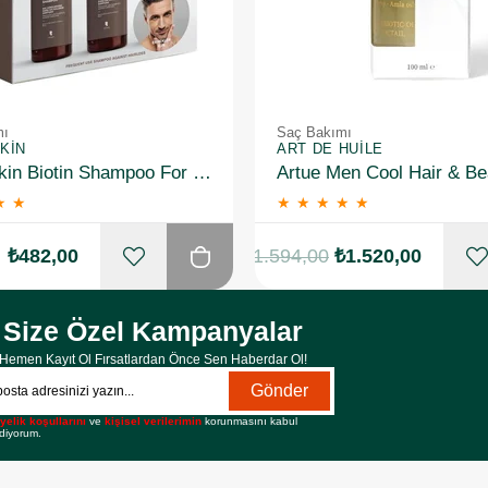
mı
Saç Bakımı
KIN
ART DE HUILE
Dermoskin Biotin Shampoo For Men 200ml 3 Al 2 Öde
★
★
★
★
★
★
★
₺482,00
₺1.594,00
₺1.520,00
Size Özel Kampanyalar
Hemen Kayıt Ol Fırsatlardan Önce Sen Haberdar Ol!
Gönder
yelik koşullarını
ve
kişisel verilerimin
korunmasını kabul
diyorum.