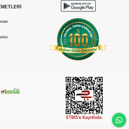
ZMETLERİ
rular
ntisi