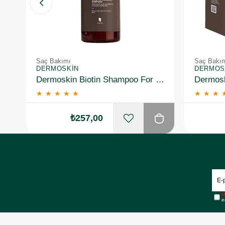
Saç Bakımı
Saç Bakı
DERMOSKIN
DERMOS
Dermoskin Biotin Shampoo For Men 200ml
★
★
★
★
★
★
★
★
₺257,00
Ü
e