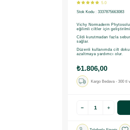
5.0
Stok Kodu
3337875663083
Vichy Normaderm Phytosoluti
eğilimli ciltler için geliştirilm
Cildi kurutmadan fazla sebum
sağlar.
Düzenli kullanımda cilt dok
azaltmaya yardımcı olur.
₺1.806,00
Kargo Bedava - 300 tl v
Telefonla Sipariş