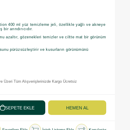
on 400 ml yüz temizleme jeli, özellikle yağlı ve akneye
iş bir arındırıcıdır.
u azaltır, gözenekleri temizler ve ciltte mat bir görünüm
usunu pürüzsüzleştirir ve kusurların görünümünü
e Üzeri Tüm Alışverişlerinizde Kargo Ücretsiz
Favorilere Ekle
İstek Listeme Ekle
Karşılaştır