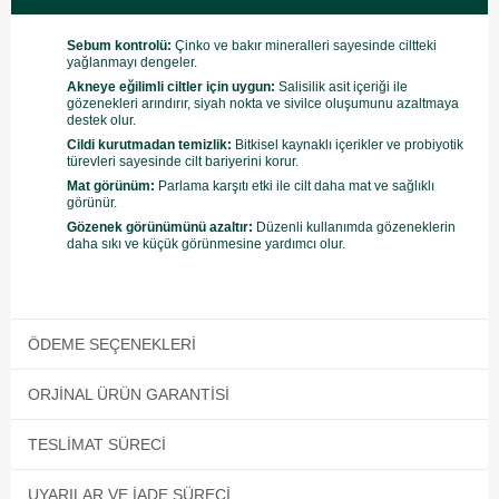
Sebum kontrolü:
Çinko ve bakır mineralleri sayesinde ciltteki
yağlanmayı dengeler.
Akneye eğilimli ciltler için uygun:
Salisilik asit içeriği ile
gözenekleri arındırır, siyah nokta ve sivilce oluşumunu azaltmaya
destek olur.
Cildi kurutmadan temizlik:
Bitkisel kaynaklı içerikler ve probiyotik
türevleri sayesinde cilt bariyerini korur.
Mat görünüm:
Parlama karşıtı etki ile cilt daha mat ve sağlıklı
görünür.
Gözenek görünümünü azaltır:
Düzenli kullanımda gözeneklerin
daha sıkı ve küçük görünmesine yardımcı olur.
ÖDEME SEÇENEKLERI
ORJINAL ÜRÜN GARANTISI
TESLIMAT SÜRECI
UYARILAR VE İADE SÜRECI