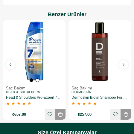
Benzer Ürünler
Saç Bakımı
Saç Bakımı
HEAD & SHOULDERS
DERMOSKIN
Head & Shoulders Pro-Expert 7 Kafein ile Saç Dökülmesine Karşı Şampuan 300 ml
Dermoskin Biotin Shampoo For Men 200ml
★
★
★
★
★
★
★
★
★
★
₺657,00
₺257,00
Size Özel Kampanyalar