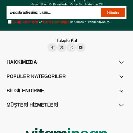
Hemen Kayıt Ol Fırsatlardan Önce Sen Haberdar Ol!
Gönder
Üyelik koşullarını
ve
kişisel verilerimin
korunmasını kabul ediyorum.
Takipte Kal
HAKKIMIZDA
POPÜLER KATEGORİLER
BİLGİLENDİRME
MÜŞTERİ HİZMETLERİ