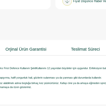
Fiyat Düşünce Haber Ve
Orjinal Ürün Garantisi
Teslimat Süreci
cks First Defence Kullanım ŞekliKullanımı 12 yaşından büyükler için uygundur. Enfeksiyon b
 hapşırma, hafif yorgunluk hali, gözlerin sulanması ya da yanması gibi durumlarda kullanılır.
 doz alabilmek adına boşluğa birkaç kez püskürtünüz. Kafayı öne ya da arkaya eğmeden sprey
lmamaya da özen gösteriniz.