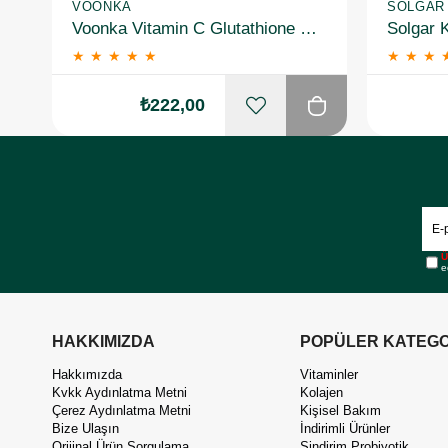
VOONKA
SOLGAR
Voonka Vitamin C Glutathione Complex Efervesan 15 Tablet
★
★
★
★
★
★
★
★
₺222,00
Ü
e
HAKKIMIZDA
POPÜLER KATEGO
Hakkımızda
Vitaminler
Kvkk Aydınlatma Metni
Kolajen
Çerez Aydınlatma Metni
Kişisel Bakım
Bize Ulaşın
İndirimli Ürünler
Orijinal Ürün Sorgulama
Sindirim Probiyotik