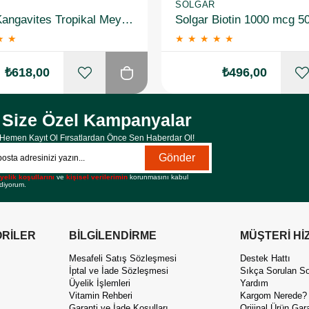
SOLGAR
Solgar Kangavites Tropikal Meyve Aromalı 60 Tablet
Solgar Biotin 1000 mcg 5
★
★
★
★
★
★
★
₺618,00
₺496,00
Size Özel Kampanyalar
Hemen Kayıt Ol Fırsatlardan Önce Sen Haberdar Ol!
Gönder
yelik koşullarını
ve
kişisel verilerimin
korunmasını kabul
diyorum.
RİLER
BİLGİLENDİRME
MÜŞTERİ Hİ
Mesafeli Satış Sözleşmesi
Destek Hattı
İptal ve İade Sözleşmesi
Sıkça Sorulan So
Üyelik İşlemleri
Yardım
Vitamin Rehberi
Kargom Nerede?
Garanti ve İade Koşulları
Orijinal Ürün Gara