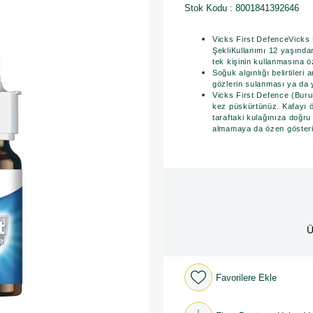
Stok Kodu
8001841392646
Vicks First DefenceVicks 
ŞekliKullanımı 12 yaşında
tek kişinin kullanmasına öz
Soğuk algınlığı belirtileri
gözlerin sulanması ya da y
Vicks First Defence (Buru
kez püskürtünüz. Kafayı 
taraftaki kulağınıza doğru
almamaya da özen gösteri
Ü
Favorilere Ekle