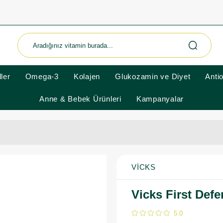
ler
Omega-3
Kolajen
Glukozamin ve Diyet
Anti
Anne & Bebek Ürünleri
Kampanyalar
VICKS
Vicks First Def
5.0