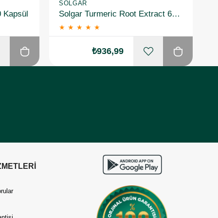
SOLGAR
S
0 Kapsül
Solgar Turmeric Root Extract 60 Kapsül
★
★
★
★
★
₺936,99
ZMETLERİ
rular
ntisi