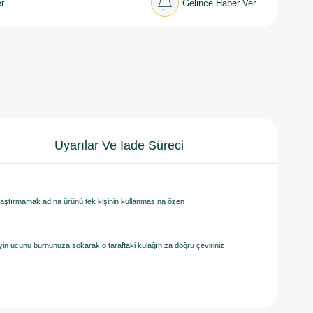
r
Gelince Haber Ver
Uyarılar Ve İade Süreci
ulaştırmamak adına ürünü tek kişinin kullanmasına özen
in ucunu burnunuza sokarak o taraftaki kulağınıza doğru çeviriniz