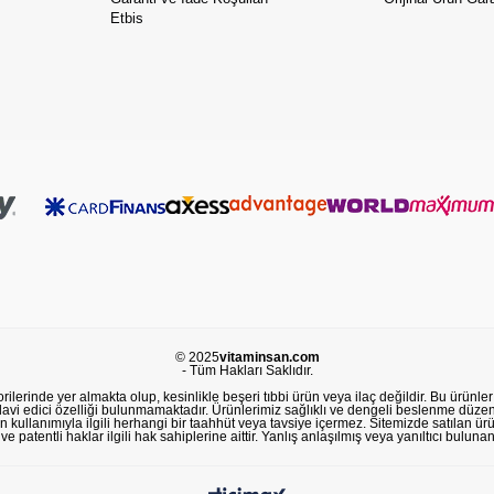
Etbis
© 2025
vitaminsan.com
- Tüm Hakları Saklıdır.
lerinde yer almakta olup, kesinlikle beşeri tıbbi ürün veya ilaç değildir. Bu ürünler 
avi edici özelliği bulunmamaktadır. Ürünlerimiz sağlıklı ve dengeli beslenme düzeni
in kullanımıyla ilgili herhangi bir taahhüt veya tavsiye içermez. Sitemizde satılan ü
 patentli haklar ilgili hak sahiplerine aittir. Yanlış anlaşılmış veya yanıltıcı buluna