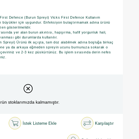
First Defence (Burun Spreyi) Vicks First Defence Kullanım
n büyükler için uygundur. Enfeksiyon bulaştırmamak adına ürünü
en gösterilmelidir.
 arasında yer alan burun akıntısı, hapşırma, hafif yorgunluk hali,
anması gibi durumlarda kullanılır.
n Spreyi) Ürünü ilk açışta, tam doz alabilmek adına boşluğa birkaç
öne ya da arkaya eğmeden spreyin ucunu burnunuza sokarak o
 çeviriniz ve 2-3 kez püskürtünüz. Bu işlem sırasında derin nefes
niz.
rün stoklarımızda kalmamıştır.
İstek Listeme Ekle
Karşılaştır