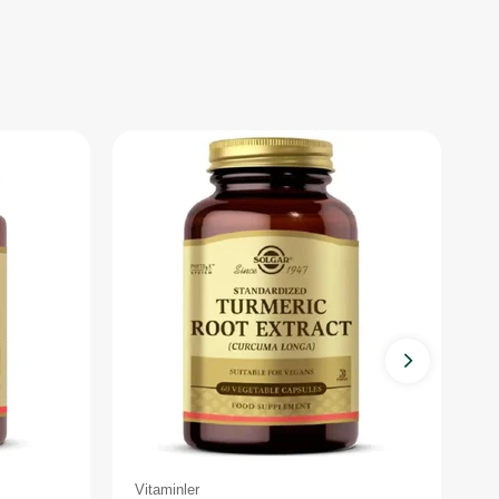
Vitaminler
Vi