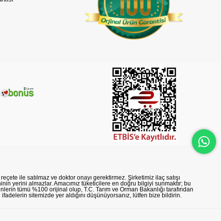
reçete ile satılmaz ve doktor onayı gerektirmez. Şirketimiz ilaç satışı
nin yerini almazlar. Amacımız tüketicilere en doğru bilgiyi sunmaktır; bu
rünlerin tümü %100 orijinal olup, T.C. Tarım ve Orman Bakanlığı tarafından
n ifadelerin sitemizde yer aldığını düşünüyorsanız, lütfen bize bildirin.