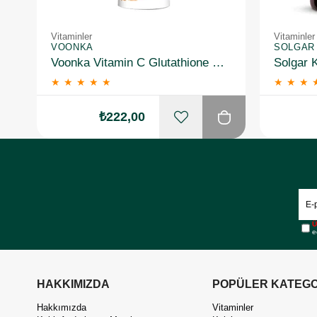
Vitaminler
Vitaminler
VOONKA
SOLGAR
Voonka Vitamin C Glutathione Complex Efervesan 15 Tablet
★
★
★
★
★
★
★
★
₺222,00
Ü
e
HAKKIMIZDA
POPÜLER KATEGO
Hakkımızda
Vitaminler