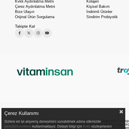
Kvkk Aydınlatma Metni
Kolajen
Çerez Aydınlatma Metni
Kişisel Bakım
Bize Ulaşın
İndirimli Ürünler
Orijinal Ürün Sorgulama
Sindirim Probiyotik
Takipte Kal
Çerez Kullanımı
Web sitemizde sunulan ürünler, vitaminler ve gıda takviyeleri kategori
Sizlere en iyi alışveriş deneyimini sunabilmek adına sitemizde
yapmamakta ve satılan ürünlerin herhangi bir hastalığı önleyici veya ted
çerezler(cookies)
kullanmaktayız. Detaylı bilgi için
Kvkk
sözleşmesini
nedenle yer verilen içerikler sadece bilgilendirme amacı taşır ve ürünler