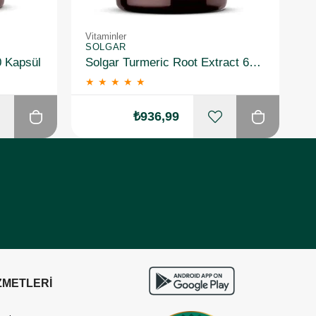
Vitaminler
Vi
SOLGAR
S
0 Kapsül
Solgar Turmeric Root Extract 60 Kapsül
★
★
★
★
★
₺936,99
ZMETLERİ