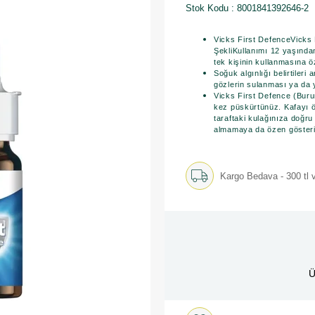
Stok Kodu
8001841392646-2
Vicks First DefenceVicks 
ŞekliKullanımı 12 yaşında
tek kişinin kullanmasına öz
Soğuk algınlığı belirtileri
gözlerin sulanması ya da y
Vicks First Defence (Buru
kez püskürtünüz. Kafayı 
taraftaki kulağınıza doğru
almamaya da özen gösteri
Kargo Bedava - 300 tl v
Ü