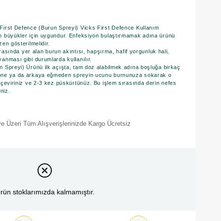
First Defence (Burun Spreyi) Vicks First Defence Kullanım
n büyükler için uygundur. Enfeksiyon bulaştırmamak adına ürünü
en gösterilmelidir.
 arasında yer alan burun akıntısı, hapşırma, hafif yorgunluk hali,
anması gibi durumlarda kullanılır.
n Spreyi) Ürünü ilk açışta, tam doz alabilmek adına boşluğa birkaç
öne ya da arkaya eğmeden spreyin ucunu burnunuza sokarak o
 çeviriniz ve 2-3 kez püskürtünüz. Bu işlem sırasında derin nefes
niz.
e Üzeri Tüm Alışverişlerinizde Kargo Ücretsiz
rün stoklarımızda kalmamıştır.