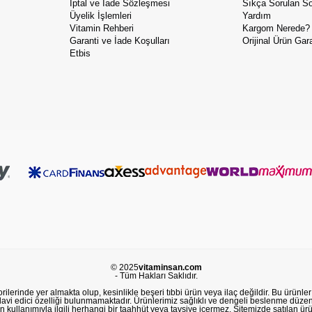
İptal ve İade Sözleşmesi
Sıkça Sorulan So
Üyelik İşlemleri
Yardım
Vitamin Rehberi
Kargom Nerede?
Garanti ve İade Koşulları
Orijinal Ürün Gara
Etbis
© 2025
vitaminsan.com
- Tüm Hakları Saklıdır.
lerinde yer almakta olup, kesinlikle beşeri tıbbi ürün veya ilaç değildir. Bu ürünler 
avi edici özelliği bulunmamaktadır. Ürünlerimiz sağlıklı ve dengeli beslenme düzeni
in kullanımıyla ilgili herhangi bir taahhüt veya tavsiye içermez. Sitemizde satılan ü