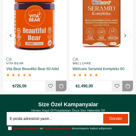
Cilt
Cilt
VITA BEAR
WELLCARE
Vita Bear Beautiful Bear 60 Adet
Wellcare Seramid Kompleks 60 Tablet
★
★
★
★
★
★
★
★
★
★
₺726,00
₺1.490,00
Size Özel Kampanyalar
Hemen Kayıt Ol Fırsatlardan Önce Sen Haberdar Ol!
Gönder
Üyelik koşullarını
ve
kişisel verilerimin
korunmasını kabul ediyorum.