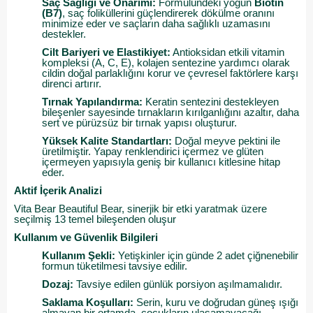
Saç Sağlığı ve Onarımı:
Formülündeki yoğun
Biotin
(B7)
, saç foliküllerini güçlendirerek dökülme oranını
minimize eder ve saçların daha sağlıklı uzamasını
destekler.
Cilt Bariyeri ve Elastikiyet:
Antioksidan etkili vitamin
kompleksi (A, C, E), kolajen sentezine yardımcı olarak
cildin doğal parlaklığını korur ve çevresel faktörlere karşı
direnci artırır.
Tırnak Yapılandırma:
Keratin sentezini destekleyen
bileşenler sayesinde tırnakların kırılganlığını azaltır, daha
sert ve pürüzsüz bir tırnak yapısı oluşturur.
Yüksek Kalite Standartları:
Doğal meyve pektini ile
üretilmiştir. Yapay renklendirici içermez ve glüten
içermeyen yapısıyla geniş bir kullanıcı kitlesine hitap
eder.
Aktif İçerik Analizi
Vita Bear Beautiful Bear, sinerjik bir etki yaratmak üzere
seçilmiş 13 temel bileşenden oluşur
Kullanım ve Güvenlik Bilgileri
Kullanım Şekli:
Yetişkinler için günde 2 adet çiğnenebilir
formun tüketilmesi tavsiye edilir.
Dozaj:
Tavsiye edilen günlük porsiyon aşılmamalıdır.
Saklama Koşulları:
Serin, kuru ve doğrudan güneş ışığı
almayan bir ortamda, çocukların ulaşamayacağı