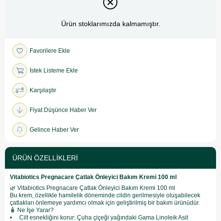
Ürün stoklarımızda kalmamıştır.
Favorilere Ekle
İstek Listeme Ekle
Karşılaştır
Fiyat Düşünce Haber Ver
Gelince Haber Ver
ÜRÜN ÖZELLIKLERI
Vitabiotics Pregnacare Çatlak Önleyici Bakım Kremi 100 ml
🌿 Vitabiotics Pregnacare Çatlak Önleyici Bakım Kremi 100 ml
Bu krem, özellikle hamilelik döneminde cildin gerilmesiyle oluşabilecek
çatlakları önlemeye yardımcı olmak için geliştirilmiş bir bakım ürünüdür.
🧴 Ne İşe Yarar?
• Cilt esnekliğini korur: Çuha çiçeği yağındaki Gama Linoleik Asit