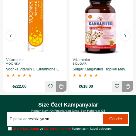
Vitaminler
Vitaminler
VOONKA
SOLGAR
Voonka Vitamin C Glutathione Complex Efervesan 15 Tablet
Solgar Kangavites Tropikal Meyve Aromalı 60 Tablet
★
★
★
★
★
★
★
★
★
★
₺222,00
₺618,00
Size Özel Kampanyalar
Hemen Kayıt Ol Fırsatlardan Önce Sen Haberdar Ol!
Gönder
Üyelik koşullarını
ve
kişisel verilerimin
korunmasını kabul ediyorum.