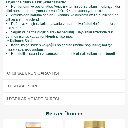
sayesinde cildin elastikiyetini destekler.
• Nemlendirir ve besler: Aloe Vera, E vitamini ve B5 vitamini gibi içerikler
cildi nemlendirerek yumuşak ve pürüzsüz kalmasına yardımcı olur.
• Antioksidan koruma sağlar: C vitamini ve aynısefa özü gibi bileşenler
cilt bariyerini güçlendirir.
• Doğal ve yatıştırıcı koku: Lavanta ve narenciye özleriyle ferahlatıcı bir
etki sunar.
• Vegan ve dermatolojik olarak test edilmiş: Hayvanlar üzerinde test
edilmemiştir ve yapay renklendirici içermez.
📌 Kullanım Şekli
• Karın, kalça, basen ve göğüs bölgesine (meme başı hariç) hafifçe
masaj yaparak uygulanır.
• Hamilelik sırasında ve sonrasında günlük olarak kullanılması önerilir.
ORJINAL ÜRÜN GARANTISI
TESLIMAT SÜRECI
UYARILAR VE İADE SÜRECI
Benzer Ürünler