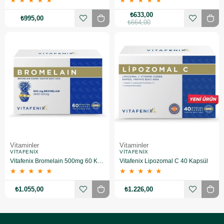
★
★
★
★
★
★
★
★
★
★
₺633,00
₺995,00
₺664,00
Vitaminler
Vitaminler
VITAFENIX
VITAFENIX
Vitafenix Bromelain 500mg 60 Kapsül
Vitafenix Lipozomal C 40 Kapsül
★
★
★
★
★
★
★
★
★
★
₺1.055,00
₺1.226,00