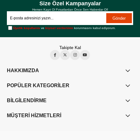
Size Özel Kampanyalar
Hemen Kayıt Ol Fırsatlardan Önce Sen Haberdar Ol!
Gönder
Üyelik koşullarını
ve
kişisel verilerimin
korunmasını kabul ediyorum.
Takipte Kal
HAKKIMIZDA
POPÜLER KATEGORİLER
BİLGİLENDİRME
MÜŞTERİ HİZMETLERİ