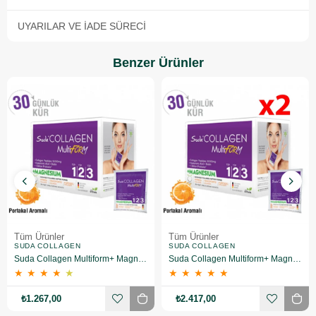
UYARILAR VE İADE SÜRECI
Benzer Ürünler
Tüm Ürünler
Tüm Ürünler
SUDA COLLAGEN
SUDA COLLAGEN
Suda Collagen Multiform+ Magnesium 30 x 15 gr - Portakal Aromalı
Suda Collagen Multiform+ Magnesium 30 x 15 gr - Portakal Aromalı 2 Adet
★
★
★
★
★
★
★
★
★
★
₺1.267,00
₺2.417,00