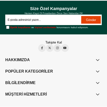
Size Özel Kampanyalar
Hemen Kayıt Ol Fırsatlardan Önce Sen Haberdar Ol!
Gönder
Üyelik koşullarını
ve
kişisel verilerimin
korunmasını kabul ediyorum.
Takipte Kal
HAKKIMIZDA
POPÜLER KATEGORİLER
BİLGİLENDİRME
MÜŞTERİ HİZMETLERİ