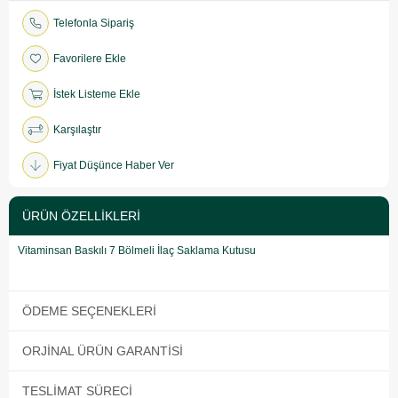
Telefonla Sipariş
Favorilere Ekle
İstek Listeme Ekle
Karşılaştır
Fiyat Düşünce Haber Ver
ÜRÜN ÖZELLIKLERI
Vitaminsan Baskılı 7 Bölmeli İlaç Saklama Kutusu
ÖDEME SEÇENEKLERI
ORJINAL ÜRÜN GARANTISI
TESLIMAT SÜRECI