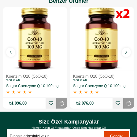
Benzer Ürünler
Koenzim Q10 (CoQ-10)
Koenzim Q10 (CoQ-10)
SOLGAR
SOLGAR
Solgar Coenzyme Q-10 100 mg 30 Kapsül
Solgar Coenzyme Q-10 100 mg 30 Kapsül 2 Adet
★
★
★
★
★
★
★
★
★
★
₺1.096,00
₺2.076,00
Size Özel Kampanyalar
Hemen Kayıt Ol Fırsatlardan Önce Sen Haberdar Ol!
Gönder