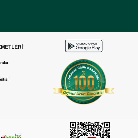
ZMETLERİ
rular
ntisi