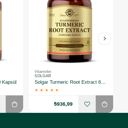
Vitaminler
Vi
SOLGAR
S
0 Kapsül
Solgar Turmeric Root Extract 60 Kapsül
★
★
★
★
★
₺936,99