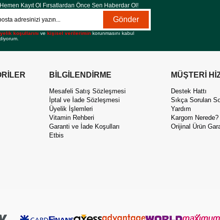
Hemen Kayıt Ol Fırsatlardan Önce Sen Haberdar Ol!
Gönder
yelik koşullarını
ve
kişisel verilerimin
korunmasını kabul
diyorum.
RİLER
BİLGİLENDİRME
MÜŞTERİ Hİ
Mesafeli Satış Sözleşmesi
Destek Hattı
İptal ve İade Sözleşmesi
Sıkça Sorulan So
Üyelik İşlemleri
Yardım
Vitamin Rehberi
Kargom Nerede?
Garanti ve İade Koşulları
Orijinal Ürün Gara
Etbis