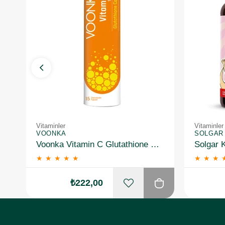
Vitaminler
Vitaminler
VOONKA
SOLGAR
Voonka Vitamin C Glutathione Complex Efervesan 15 Tablet
★
★
★
★
★
★
★
★
₺222,00