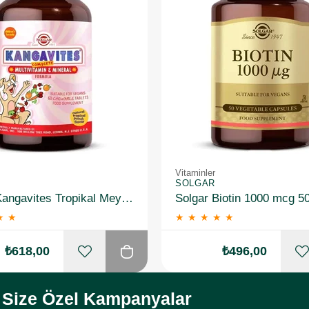
Vitaminler
SOLGAR
Solgar Kangavites Tropikal Meyve Aromalı 60 Tablet
Solgar Biotin 1000 mcg 5
★
★
★
★
★
★
★
₺618,00
₺496,00
Size Özel Kampanyalar