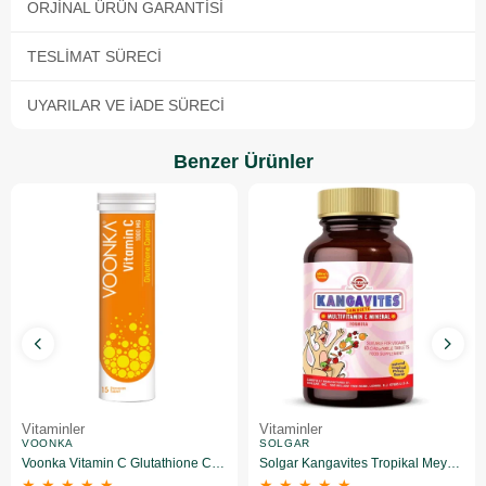
ORJINAL ÜRÜN GARANTISI
TESLIMAT SÜRECI
UYARILAR VE İADE SÜRECI
Benzer Ürünler
Vitaminler
Vitaminler
VOONKA
SOLGAR
Voonka Vitamin C Glutathione Complex Efervesan 15 Tablet
Solgar Kangavites Tropikal Meyve Aromalı 60 Tablet
★
★
★
★
★
★
★
★
★
★