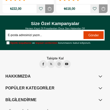
₺222,00
₺618,00
Size Özel Kampanyalar
Hemen Kayıt Ol Fırsatlardan Önce Sen Haberdar Ol!
Gönder
Üyelik koşullarını
ve
kişisel verilerimin
korunmasını kabul ediyorum.
Takipte Kal
HAKKIMIZDA
POPÜLER KATEGORİLER
BİLGİLENDİRME