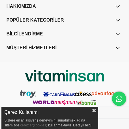
HAKKIMIZDA
POPÜLER KATEGORİLER
BİLGİLENDİRME
MÜŞTERİ HİZMETLERİ
Çerez Kullanımı
YASAL UYARI
Sizlere en iyi alışveriş deneyimini sunabilmek adına
sitemizde
çerezler(cookies)
kullanmaktayız. Detaylı bilgi