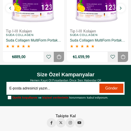
Tip I-III Kolajen
Tip I-III Kolajen
SUDA COLLAGEN
SUDA COLLAGEN
Suda Collagen MultiForm Portakal Aromalı Takviye Edici Gıda 360 g
Suda Collagen MultiForm Portakal Aromalı Takviye Edici Gıda 360 g 2 Adet
★
★
★
★
★
★
★
★
★
★
₺889,00
₺1.659,99
Size Özel Kampanyalar
Hemen Kayıt Ol Fırsatlardan Önce Sen Haberdar Ol!
Gönder
Üyelik koşullarını
ve
kişisel verilerimin
korunmasını kabul ediyorum.
Takipte Kal