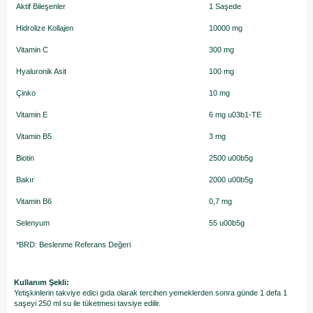
Aktif Bileşenler
1 Saşede
Hidrolize Kollajen
10000 mg
Vitamin C
300 mg
Hyaluronik Asit
100 mg
Çinko
10 mg
Vitamin E
6 mg u03b1-TE
Vitamin B5
3 mg
Biotin
2500 u00b5g
Bakır
2000 u00b5g
Vitamin B6
0,7 mg
Selenyum
55 u00b5g
*BRD: Beslenme Referans Değeri
Kullanım Şekli:
Yetişkinlerin takviye edici gıda olarak tercihen yemeklerden sonra günde 1 defa 1
saşeyi 250 ml su ile tüketmesi tavsiye edilir.