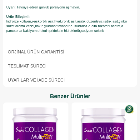
Uyarı: Tavsiye edilen günlük porsiyonu aşmayın.
Ürün Bileşimi:
hidrolize kollajen,ı-askorbik asit,hyaluronik asit,asitlik düzenleyici:sitrik asit,çinko
sülfat,aroma verici,bakır glukonat,tatlandırıcı:sukraloz,d-alfa-tokoferil asetat,d-
pantotenat kalsiyum,d-biotin,pridoksin hidroklorür,sodyum selenit
ORJINAL ÜRÜN GARANTISI
TESLIMAT SÜRECI
UYARILAR VE İADE SÜRECI
Benzer Ürünler