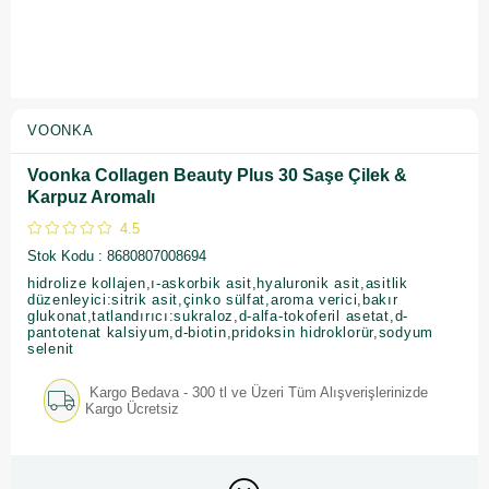
VOONKA
Voonka Collagen Beauty Plus 30 Saşe Çilek &
Karpuz Aromalı
4.5
Stok Kodu
8680807008694
hidrolize kollajen,ı-askorbik asit,hyaluronik asit,asitlik
düzenleyici:sitrik asit,çinko sülfat,aroma verici,bakır
glukonat,tatlandırıcı:sukraloz,d-alfa-tokoferil asetat,d-
pantotenat kalsiyum,d-biotin,pridoksin hidroklorür,sodyum
selenit
Kargo Bedava - 300 tl ve Üzeri Tüm Alışverişlerinizde
Kargo Ücretsiz