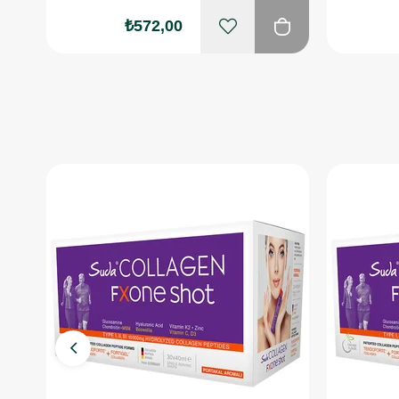
₺572,00