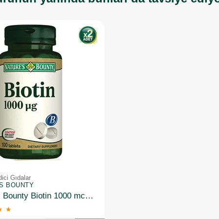
ici Gıdalar
'S BOUNTY
Nature's Bounty Biotin 1000 mcg 100 Tablet 2 Adet
★
★