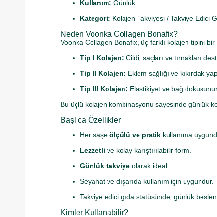
Kullanım:
Günlük
Kategori:
Kolajen Takviyesi / Takviye Edici 
Neden Voonka Collagen Bonafix?
Voonka Collagen Bonafix, üç farklı kolajen tipini bi
Tip I Kolajen:
Cildi, saçları ve tırnakları d
Tip II Kolajen:
Eklem sağlığı ve kıkırdak yapı
Tip III Kolajen:
Elastikiyet ve bağ dokusunun 
Bu üçlü kolajen kombinasyonu sayesinde günlük kol
Başlıca Özellikler
Her saşe
ölçülü ve pratik
kullanıma uygund
Lezzetli
ve kolay karıştırılabilir form.
Günlük takviye
olarak ideal.
Seyahat ve dışarıda kullanım için uygundur.
Takviye edici gıda statüsünde, günlük besle
Kimler Kullanabilir?