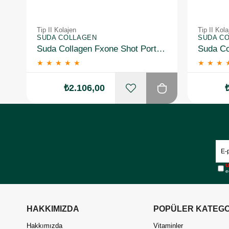
Tip II Kolajen
Tip II Kola
SUDA COLLAGEN
SUDA C
Suda Collagen Fxone Shot Portakal 30 x 40 ml
★
★
★
★
★
★
★
★
₺2.106,00
Ü
e
HAKKIMIZDA
POPÜLER KATEGO
Hakkımızda
Vitaminler