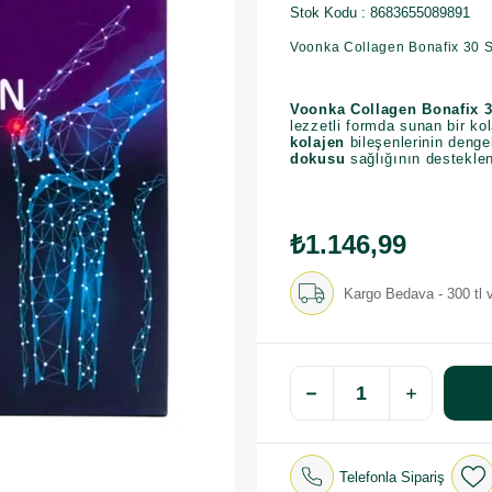
Stok Kodu
8683655089891
Voonka Collagen Bonafix 30 S
Voonka Collagen Bonafix 
lezzetli formda sunan bir kol
kolajen
bileşenlerinin deng
dokusu
sağlığının desteklen
₺1.146,99
Kargo Bedava - 300 tl v
Telefonla Sipariş