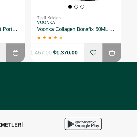
Tip II Kolajen
Ti
VOONKA
D
Suda Collagen Fxone Shot Portakal 30 x 40 ml 3 Adet
Voonka Collagen Bonafix 50ML X 30 Shot
★
★
★
★
★
₺1.457,00
₺1.370,00
ZMETLERİ