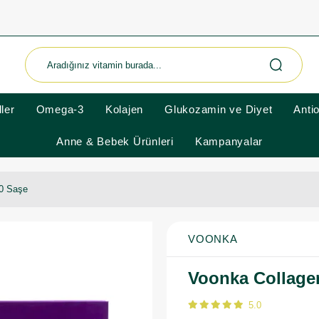
ler
Omega-3
Kolajen
Glukozamin ve Diyet
Anti
Anne & Bebek Ürünleri
Kampanyalar
30 Saşe
VOONKA
Voonka Collage
5.0