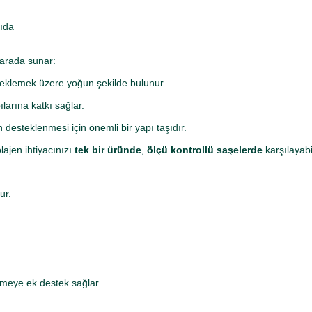
Gıda
r arada sunar:
esteklemek üzere yoğun şekilde bulunur.
larına katkı sağlar.
desteklenmesi için önemli bir yapı taşıdır.
ajen ihtiyacınızı
tek bir üründe
,
ölçü kontrollü saşelerde
karşılayabil
ur.
nmeye ek destek sağlar.