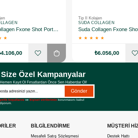
jen
Tip II Kolajen
OLLAGEN
SUDA COLLAGEN
Suda Collagen Fxone Shot Portakal 30 x 40 ml 2 Adet
★
★
★
★
★
★
★
₺4.106,00
₺6.056,00
Size Özel Kampanyalar
Hemen Kayıt Ol Fırsatlardan Önce Sen Haberdar Ol!
Gönder
yelik koşullarını
ve
kişisel verilerimin
korunmasını kabul
diyorum.
RİLER
BİLGİLENDİRME
MÜŞTERİ Hİ
Mesafeli Satış Sözleşmesi
Destek Hattı