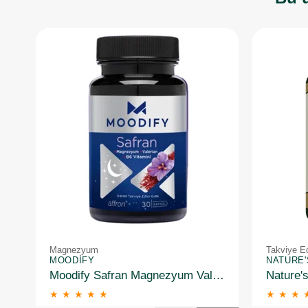
Magnezyum
Takviye Ed
MOODIFY
NATURE
Moodify Safran Magnezyum Valerian B6 Vitamin 30 Kapsül
★
★
★
★
★
★
★
★