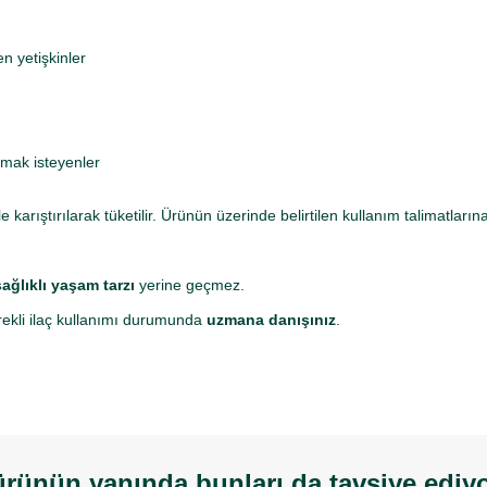
n yetişkinler
lmak isteyenler
 karıştırılarak tüketilir. Ürünün üzerinde belirtilen kullanım talimatların
ağlıklı yaşam tarzı
yerine geçmez.
rekli ilaç kullanımı durumunda
uzmana danışınız
.
rünün yanında bunları da tavsiye ediy