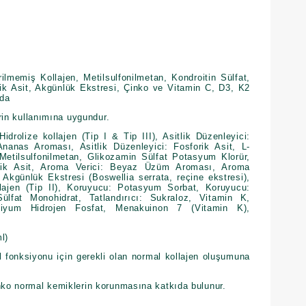
ilmemiş Kollajen, Metilsulfonilmetan, Kondroitin Sülfat,
ik Asit, Akgünlük Ekstresi, Çinko ve Vitamin C, D3, K2
ıda
lerin kullanımına uygundur.
drolize kollajen (Tip I & Tip III), Asitlik Düzenleyici:
Ananas Aroması, Asitlik Düzenleyici: Fosforik Asit, L-
Metilsulfonilmetan, Glikozamin Sülfat Potasyum Klorür,
onik Asit, Aroma Verici: Beyaz Üzüm Aroması, Aroma
 Akgünlük Ekstresi (Boswellia serrata, reçine ekstresi),
lajen (Tip II), Koruyucu: Potasyum Sorbat, Koruyucu:
fat Monohidrat, Tatlandırıcı: Sukraloz, Vitamin K,
alsiyum Hidrojen Fosfat, Menakuinon 7 (Vitamin K),
.
l)
l fonksiyonu için gerekli olan normal kollajen oluşumuna
inko normal kemiklerin korunmasına katkıda bulunur.