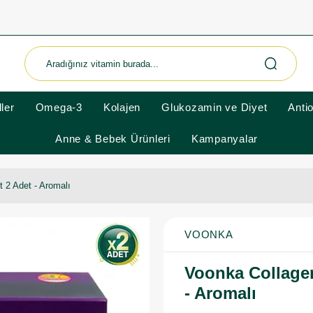
ler
Omega-3
Kolajen
Glukozamin ve Diyet
Anti
Anne & Bebek Ürünleri
Kampanyalar
 2 Adet - Aromalı
VOONKA
Voonka Collagen
- Aromalı