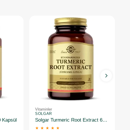
Vitaminler
Vi
SOLGAR
S
0 Kapsül
Solgar Turmeric Root Extract 60 Kapsül
★
★
★
★
★