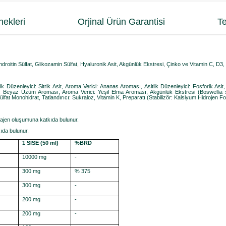
ekleri
Orjinal Ürün Garantisi
Te
ndroitin Sülfat, Glikozamin Sülfat, Hyaluronik Asit, Akgünlük Ekstresi, Çinko ve Vitamin C, D3,
tlik Düzenleyici: Sitrik Asit, Aroma Verici: Ananas Aroması, Asitlik Düzenleyici: Fosforik Asit
i: Beyaz Üzüm Aroması, Aroma Verici: Yeşil Elma Aroması, Akgünlük Ekstresi (Boswellia ser
Monohidrat, Tatlandırıcı: Sukraloz, Vitamin K, Preparatı (Stabilizör: Kalsiyum Hidrojen Fos
llajen oluşumuna katkıda bulunur.
ıda bulunur.
1 SISE (50 ml)
%BRD
10000 mg
-
300 mg
% 375
300 mg
-
200 mg
-
200 mg
-