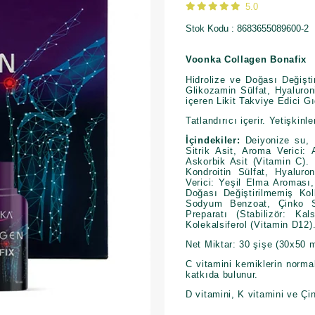
5.0
Stok Kodu
8683655089600-2
Voonka Collagen Bonafix
Hidrolize ve Doğası Değiştir
Glikozamin Sülfat, Hyaluron
içeren Likit Takviye Edici G
Tatlandırıcı içerir. Yetişkin
İçindekiler:
Deiyonize su, Hi
Sitrik Asit, Aroma Verici: 
Askorbik Asit (Vitamin C). 
Kondroitin Sülfat, Hyalur
Verici: Yeşil Elma Aroması,
Doğası Değiştirilmemiş Kol
Sodyum Benzoat, Çinko Sül
Preparatı (Stabilizör: K
Kolekalsiferol (Vitamin D12)
Net Miktar: 30 şişe (30x50 m
C vitamini kemiklerin norma
katkıda bulunur.
D vitamini, K vitamini ve Ç