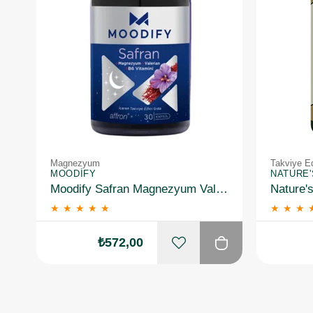
Magnezyum
Takviye Ed
MOODIFY
NATURE
Moodify Safran Magnezyum Valerian B6 Vitamin 30 Kapsül
★
★
★
★
★
★
★
★
₺572,00