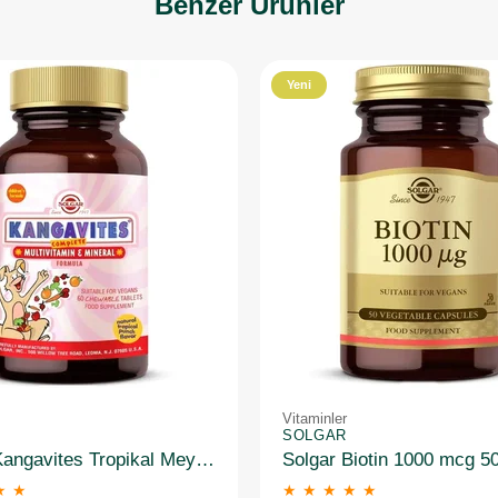
Benzer Ürünler
Yeni
Ürün
Vitaminler
SOLGAR
Solgar Kangavites Tropikal Meyve Aromalı 60 Tablet
Solgar Biotin 1000 mcg 5
★
★
★
★
★
★
★