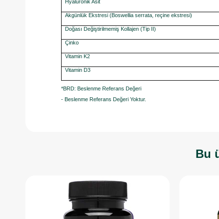
Hyaluronik Asit
Akgünlük Ekstresi (Boswellia serrata, reçine ekstresi)
Doğası Değiştirilmemiş Kollajen (Tip II)
Çinko
Vitamin K2
Vitamin D3
*BRD: Beslenme Referans Değeri
- Beslenme Referans Değeri Yoktur.
Bu ü