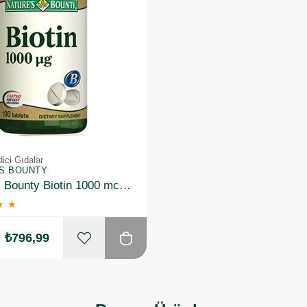
ici Gıdalar
'S BOUNTY
Nature's Bounty Biotin 1000 mcg 100 Tablet 2 Adet
★
★
₺796,99