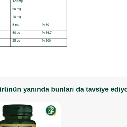
120 mg
-
50 mg
-
40 mg
-
5 mg
% 50
50 μg
% 66,7
25 μg
% 500
rünün yanında bunları da tavsiye ediy