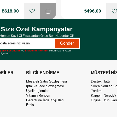
₺618,00
₺496,00
Size Özel Kampanyalar
Hemen Kayıt Ol Fırsatlardan Önce Sen Haberdar Ol!
Gönder
yelik koşullarını
ve
kişisel verilerimin
korunmasını kabul
diyorum.
RİLER
BİLGİLENDİRME
MÜŞTERİ Hİ
Mesafeli Satış Sözleşmesi
Destek Hattı
İptal ve İade Sözleşmesi
Sıkça Sorulan So
Üyelik İşlemleri
Yardım
Vitamin Rehberi
Kargom Nerede?
Garanti ve İade Koşulları
Orijinal Ürün Gara
Etbis