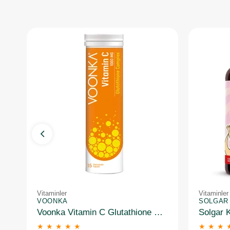
Vitaminler
Vitaminler
VOONKA
SOLGAR
Voonka Vitamin C Glutathione Complex Efervesan 15 Tablet
★
★
★
★
★
★
★
★