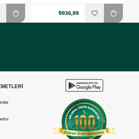
₺936,99
ZMETLERİ
rular
ntisi