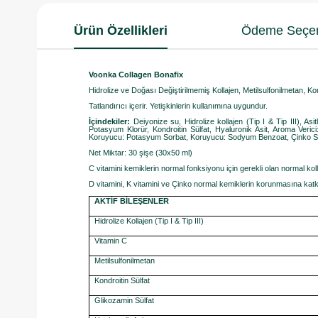
Ürün Özellikleri
Ödeme Seçen
Voonka Collagen Bonafix
Hidrolize ve Doğası Değiştirilmemiş Kollajen, Metilsulfonilmetan, Ko
Tatlandırıcı içerir. Yetişkinlerin kullanımına uygundur.
İçindekiler:
Deiyonize su, Hidrolize kollajen (Tip I & Tip III), Asi
Potasyum Klorür, Kondroitin Sülfat, Hyaluronik Asit, Aroma Veric
Koruyucu: Potasyum Sorbat, Koruyucu: Sodyum Benzoat, Çinko Sülfat 
Net Miktar: 30 şişe (30x50 ml)
C vitamini kemiklerin normal fonksiyonu için gerekli olan normal ko
D vitamini, K vitamini ve Çinko normal kemiklerin korunmasına katk
AKTİF BİLEŞENLER
Hidrolize Kollajen (Tip I & Tip III)
Vitamin C
Metilsulfonilmetan
Kondroitin Sülfat
Glikozamin Sülfat