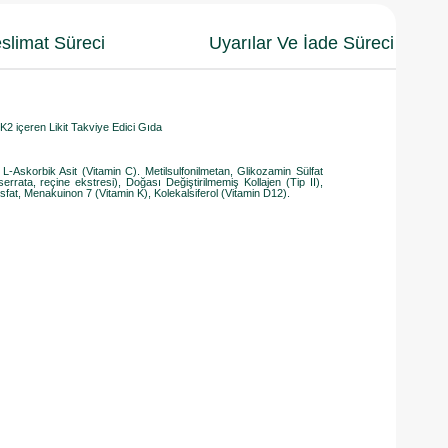
slimat Süreci
Uyarılar Ve İade Süreci
 K2 içeren Likit Takviye Edici Gıda
, L-Askorbik Asit (Vitamin C). Metilsulfonilmetan, Glikozamin Sülfat
rata, reçine ekstresi), Doğası Değiştirilmemiş Kollajen (Tip II),
fat, Menakuinon 7 (Vitamin K), Kolekalsiferol (Vitamin D12).