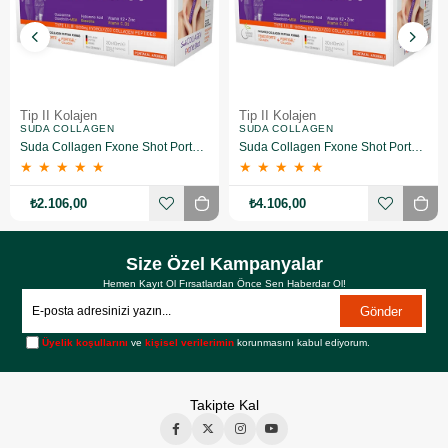
Tip II Kolajen
Tip II Kolajen
SUDA COLLAGEN
SUDA COLLAGEN
Suda Collagen Fxone Shot Portakal 30 x 40 ml
Suda Collagen Fxone Shot Portakal 30 x 40 ml 2 Adet
★
★
★
★
★
★
★
★
★
★
₺2.106,00
₺4.106,00
Size Özel Kampanyalar
Hemen Kayıt Ol Fırsatlardan Önce Sen Haberdar Ol!
Gönder
Üyelik koşullarını
ve
kişisel verilerimin
korunmasını kabul ediyorum.
Takipte Kal