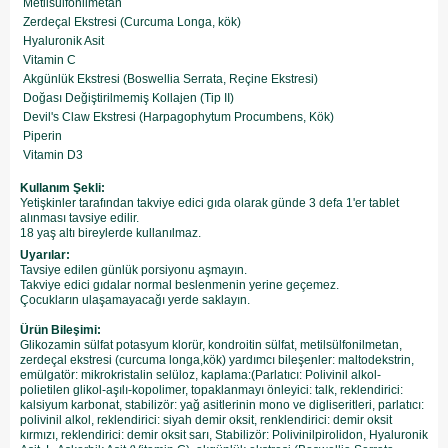
Metilsülfonilmetan
Zerdeçal Ekstresi (Curcuma Longa, kök)
Hyaluronik Asit
Vitamin C
Akgünlük Ekstresi (Boswellia Serrata, Reçine Ekstresi)
Doğası Değiştirilmemiş Kollajen (Tip II)
Devil's Claw Ekstresi (Harpagophytum Procumbens, Kök)
Piperin
Vitamin D3
Kullanım Şekli:
Yetişkinler tarafından takviye edici gıda olarak günde 3 defa 1'er tablet
alınması tavsiye edilir.
18 yaş altı bireylerde kullanılmaz.
Uyarılar:
Tavsiye edilen günlük porsiyonu aşmayın.
Takviye edici gıdalar normal beslenmenin yerine geçemez.
Çocukların ulaşamayacağı yerde saklayın.
Ürün Bileşimi:
Glikozamin sülfat potasyum klorür, kondroitin sülfat, metilsülfonilmetan,
zerdeçal ekstresi (curcuma longa,kök) yardımcı bileşenler: maltodekstrin,
emülgatör: mikrokristalin selüloz, kaplama:(Parlatıcı: Polivinil alkol-
polietilen glikol-aşılı-kopolimer, topaklanmayı önleyici: talk, reklendirici:
kalsiyum karbonat, stabilizör: yağ asitlerinin mono ve digliseritleri, parlatıcı:
polivinil alkol, reklendirici: siyah demir oksit, renklendirici: demir oksit
kırmızı, reklendirici: demir oksit sarı, Stabilizör: Polivinilpirolidon, Hyaluronik