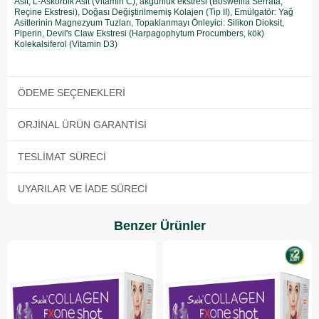
Asit, L-Askorbik Asit (Vitamin C), akgünlük ekstresi (Boswellia Serrata,
Reçine Ekstresi), Doğası Değiştirilmemiş Kolajen (Tip II), Emülgatör: Yağ
Asitlerinin Magnezyum Tuzları, Topaklanmayı Önleyici: Silikon Dioksit,
Piperin, Devil's Claw Ekstresi (Harpagophytum Procumbers, kök)
Kolekalsiferol (Vitamin D3)
ÖDEME SEÇENEKLERI
ORJINAL ÜRÜN GARANTISI
TESLIMAT SÜRECI
UYARILAR VE İADE SÜRECI
Benzer Ürünler