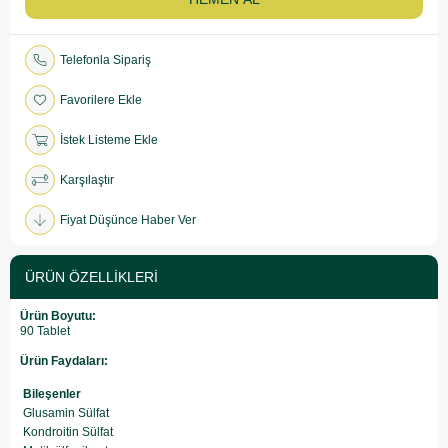
Telefonla Sipariş
Favorilere Ekle
İstek Listeme Ekle
Karşılaştır
Fiyat Düşünce Haber Ver
ÜRÜN ÖZELLIKLERI
Ürün Boyutu:
90 Tablet
Ürün Faydaları:
Bileşenler
Glusamin Sülfat
Kondroitin Sülfat