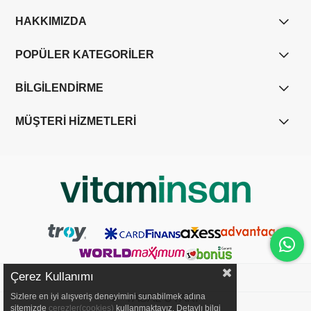
HAKKIMIZDA
POPÜLER KATEGORİLER
BİLGİLENDİRME
MÜŞTERİ HİZMETLERİ
Çerez Kullanımı
Sizlere en iyi alışveriş deneyimini sunabilmek adına
YASAL UYARI
sitemizde
çerezler(cookies)
kullanmaktayız. Detaylı bilgi