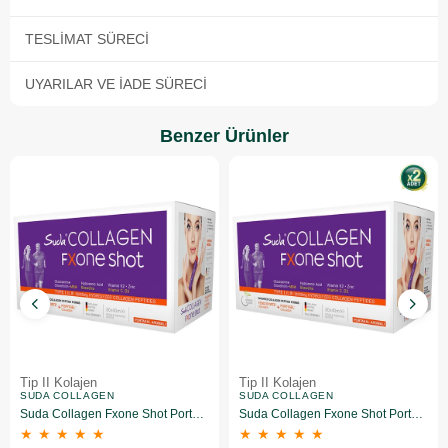
TESLIMAT SÜRECI
UYARILAR VE İADE SÜRECI
Benzer Ürünler
Tip II Kolajen
Tip II Kolajen
SUDA COLLAGEN
SUDA COLLAGEN
Suda Collagen Fxone Shot Portakal 30 x 40 ml
Suda Collagen Fxone Shot Portakal 30 x 40 ml 2 Adet
★
★
★
★
★
★
★
★
★
★