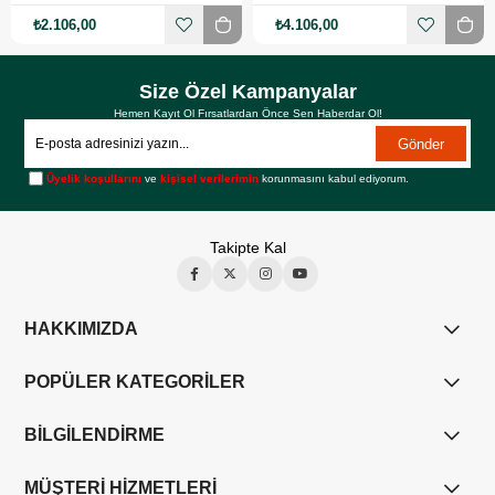
₺2.106,00
₺4.106,00
Size Özel Kampanyalar
Hemen Kayıt Ol Fırsatlardan Önce Sen Haberdar Ol!
Gönder
Üyelik koşullarını
ve
kişisel verilerimin
korunmasını kabul ediyorum.
Takipte Kal
HAKKIMIZDA
POPÜLER KATEGORİLER
BİLGİLENDİRME
MÜŞTERİ HİZMETLERİ