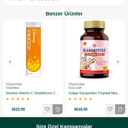
Benzer Ürünler
Vitaminler
Vitaminler
VOONKA
SOLGAR
Voonka Vitamin C Glutathione Complex Efervesan 15 Tablet
Solgar Kangavites Tropikal Meyve Aromalı 60 Tablet
★
★
★
★
★
★
★
★
★
★
₺222,00
₺618,00
Size Özel Kampanyalar