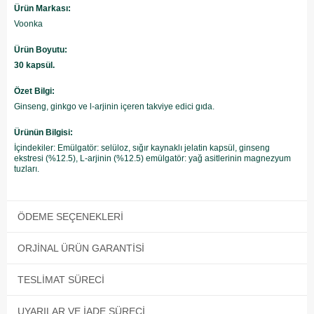
Ürün Markası:
Voonka
Ürün Boyutu:
30 kapsül.
Özet Bilgi:
Ginseng, ginkgo ve l-arjinin içeren takviye edici gıda.
Ürünün Bilgisi:
İçindekiler: Emülgatör: selüloz, sığır kaynaklı jelatin kapsül, ginseng
ekstresi (%12.5), L-arjinin (%12.5) emülgatör: yağ asitlerinin magnezyum
tuzları.
ÖDEME SEÇENEKLERI
ORJINAL ÜRÜN GARANTISI
TESLIMAT SÜRECI
UYARILAR VE İADE SÜRECI