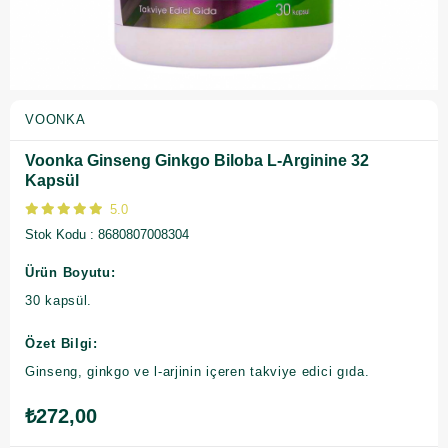
VOONKA
Voonka Ginseng Ginkgo Biloba L-Arginine 32
Kapsül
5.0
Stok Kodu
8680807008304
Ürün Boyutu:
30 kapsül.
Özet Bilgi:
Ginseng, ginkgo ve l-arjinin içeren takviye edici gıda.
₺272,00