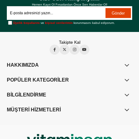
Hemen Kayıt Ol Fırsatlardan Önce Sen Haberdar Ol!
Gönder
Üyelik koşullarını
ve
kişisel verilerimin
korunmasını kabul ediyorum.
Takipte Kal
HAKKIMIZDA
POPÜLER KATEGORİLER
BİLGİLENDİRME
MÜŞTERİ HİZMETLERİ