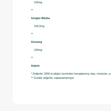
100mg
**
Gingko Biloba
100,0mg
**
Ginseng
100mg
**
Arjinin
* Değerler 2000 kcal/gün üzerinden hesaplanmış olup, cinsiyete, yaşa
** Günlük değerler saptanamamıştır.