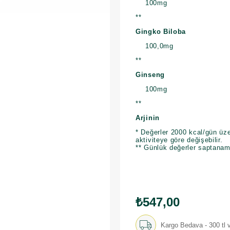
100mg
**
Gingko Biloba
100,0mg
**
Ginseng
100mg
**
Arjinin
* Değerler 2000 kcal/gün üze
aktiviteye göre değişebilir.
** Günlük değerler saptanam
₺547,00
Kargo Bedava - 300 tl v