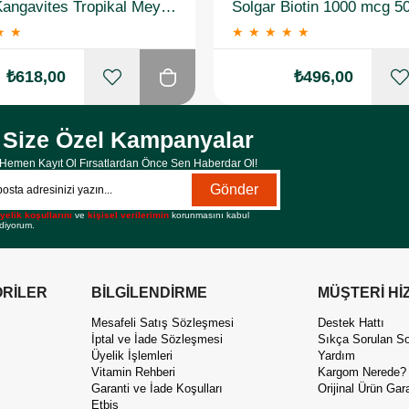
Solgar Kangavites Tropikal Meyve Aromalı 60 Tablet
Solgar Biotin 1000 mcg 5
★
★
★
★
★
★
★
₺618,00
₺496,00
Size Özel Kampanyalar
Hemen Kayıt Ol Fırsatlardan Önce Sen Haberdar Ol!
Gönder
yelik koşullarını
ve
kişisel verilerimin
korunmasını kabul
diyorum.
RİLER
BİLGİLENDİRME
MÜŞTERİ Hİ
Mesafeli Satış Sözleşmesi
Destek Hattı
İptal ve İade Sözleşmesi
Sıkça Sorulan So
Üyelik İşlemleri
Yardım
Vitamin Rehberi
Kargom Nerede?
Garanti ve İade Koşulları
Orijinal Ürün Gara
Etbis