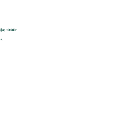
ağaç türüdür.
ır.