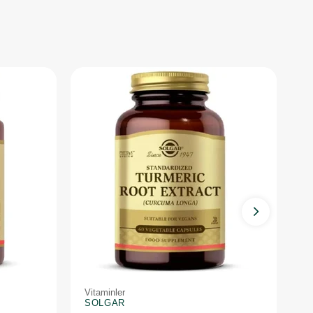
Vitaminler
Vi
SOLGAR
S