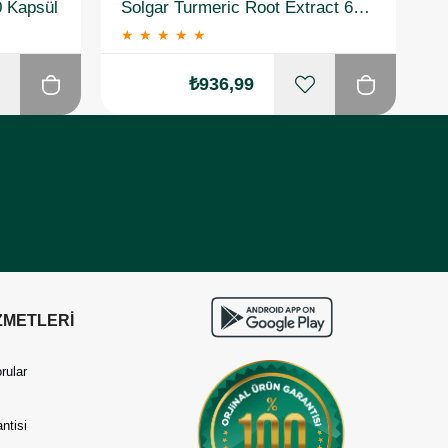
0 Kapsül
Solgar Turmeric Root Extract 60 Kapsül
★
★
★
★
★
₺936,99
ZMETLERİ
rular
ntisi