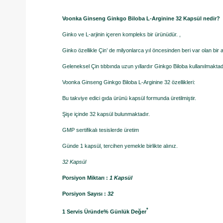
Voonka Ginseng Ginkgo Biloba L-Arginine 32 Kapsül nedir?
Ginko ve L-arjinin içeren kompleks bir ürünüdür. ,
Ginko özellikle Çin’ de milyonlarca yıl öncesinden beri var olan bir 
Geleneksel Çin tıbbında uzun yıllardır Ginkgo Biloba kullanılmaktad
Voonka Ginseng Ginkgo Biloba L-Arginine 32 özellikleri:
Bu takviye edici gıda ürünü kapsül formunda üretilmiştir.
Şişe içinde 32 kapsül bulunmaktadır.
GMP sertifikalı tesislerde üretim
Günde 1 kapsül, tercihen yemekle birlikte alınız.
32 Kapsül
Porsiyon Miktarı :
1 Kapsül
Porsiyon Sayısı :
32
*
1 Servis Üründe
% Günlük Değer