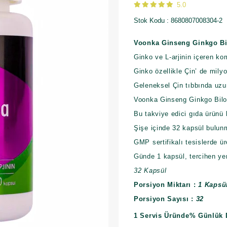
5.0
Stok Kodu
8680807008304-2
Voonka Ginseng Ginkgo Bi
Ginko ve L-arjinin içeren ko
Ginko özellikle Çin’ de milyo
Geleneksel Çin tıbbında uzun
Voonka Ginseng Ginkgo Biloba
Bu takviye edici gıda ürünü 
Şişe içinde 32 kapsül bulun
GMP sertifikalı tesislerde ü
Günde 1 kapsül, tercihen yem
32 Kapsül
Porsiyon Miktarı :
1 Kapsü
Porsiyon Sayısı :
32
1 Servis Üründe
% Günlük 