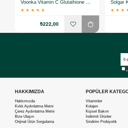
Voonka Vitamin C Glutathione Complex Efervesan 15 Tablet
★
★
★
★
★
★
★
★
₺222,00
Ü
e
HAKKIMIZDA
POPÜLER KATEGO
Hakkımızda
Vitaminler
Kvkk Aydınlatma Metni
Kolajen
Çerez Aydınlatma Metni
Kişisel Bakım
Bize Ulaşın
İndirimli Ürünler
Orijinal Ürün Sorgulama
Sindirim Probiyotik