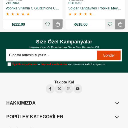
VOONKA
SOLGAR
Voonka Vitamin C Glutathione Complex Efervesan 15 Tablet
Solgar Kangavites Tropikal Meyve Aromalı 60 Tablet
★
★
★
★
★
★
★
★
★
★
₺222,00
₺618,00
Size Özel Kampanyalar
Hemen Kayıt Ol Fırsatlardan Önce Sen Haberdar Ol!
Gönder
Üyelik koşullarını
ve
kişisel verilerimin
korunmasını kabul ediyorum.
Takipte Kal
HAKKIMIZDA
POPÜLER KATEGORİLER