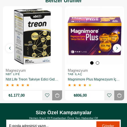
Benzer Ürünler
Magnezyum
Magnezyum
NBT LIFE
TAB İLAÇ
Nbt Life Treon Takviye Edici Gıda 90 Kapsül
Magnimore Plus Magnezyum İçeren Takviye Edici Gıda 60 Kapsül
★
★
★
★
★
★
★
★
★
★
₺1.177,00
₺806,00
Size Özel Kampanyalar
Hemen Kayıt Ol Fırsatlardan Önce Sen Haberdar Ol!
Gönder