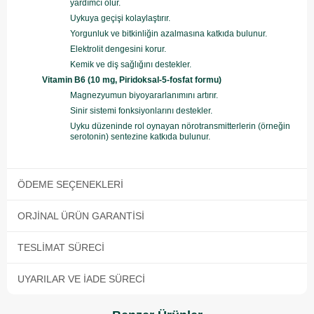
yardımcı olur.
Uykuya geçişi kolaylaştırır.
Yorgunluk ve bitkinliğin azalmasına katkıda bulunur.
Elektrolit dengesini korur.
Kemik ve diş sağlığını destekler.
Vitamin B6 (10 mg, Piridoksal-5-fosfat formu)
Magnezyumun biyoyararlanımını artırır.
Sinir sistemi fonksiyonlarını destekler.
Uyku düzeninde rol oynayan nörotransmitterlerin (örneğin
serotonin) sentezine katkıda bulunur.
ÖDEME SEÇENEKLERI
ORJINAL ÜRÜN GARANTISI
TESLIMAT SÜRECI
UYARILAR VE İADE SÜRECI