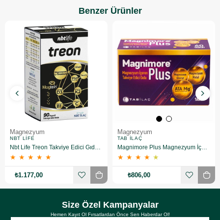
Benzer Ürünler
Magnezyum
Magnezyum
NBT LIFE
TAB İLAÇ
Nbt Life Treon Takviye Edici Gıda 90 Kapsül
Magnimore Plus Magnezyum İçeren Takviye Edici Gıda 60 Kapsül
★
★
★
★
★
★
★
★
★
★
₺1.177,00
₺806,00
Size Özel Kampanyalar
Hemen Kayıt Ol Fırsatlardan Önce Sen Haberdar Ol!