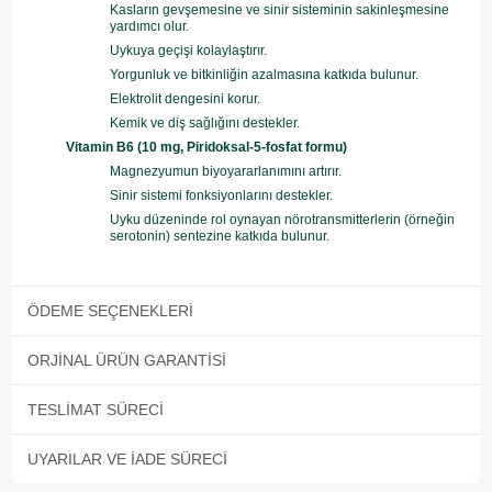
Kasların gevşemesine ve sinir sisteminin sakinleşmesine
yardımcı olur.
Uykuya geçişi kolaylaştırır.
Yorgunluk ve bitkinliğin azalmasına katkıda bulunur.
Elektrolit dengesini korur.
Kemik ve diş sağlığını destekler.
Vitamin B6 (10 mg, Piridoksal-5-fosfat formu)
Magnezyumun biyoyararlanımını artırır.
Sinir sistemi fonksiyonlarını destekler.
Uyku düzeninde rol oynayan nörotransmitterlerin (örneğin
serotonin) sentezine katkıda bulunur.
ÖDEME SEÇENEKLERI
ORJINAL ÜRÜN GARANTISI
TESLIMAT SÜRECI
UYARILAR VE İADE SÜRECI