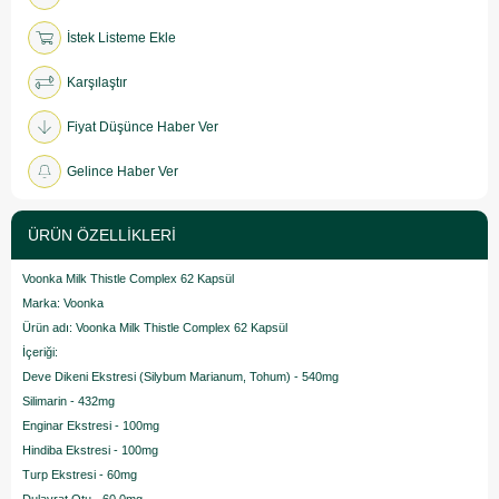
İstek Listeme Ekle
Karşılaştır
Fiyat Düşünce Haber Ver
Gelince Haber Ver
ÜRÜN ÖZELLIKLERI
Voonka Milk Thistle Complex 62 Kapsül
Marka: Voonka
Ürün adı: Voonka Milk Thistle Complex 62 Kapsül
İçeriği:
Deve Dikeni Ekstresi (Silybum Marianum, Tohum) - 540mg
Silimarin - 432mg
Enginar Ekstresi - 100mg
Hindiba Ekstresi - 100mg
Turp Ekstresi - 60mg
Dulavrat Otu - 60,0mg