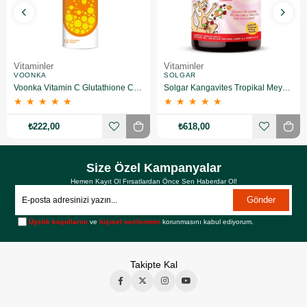
Vitaminler
Vitaminler
VOONKA
SOLGAR
Voonka Vitamin C Glutathione Complex Efervesan 15 Tablet
Solgar Kangavites Tropikal Meyve Aromalı 60 Tablet
★
★
★
★
★
★
★
★
★
★
₺222,00
₺618,00
Size Özel Kampanyalar
Hemen Kayıt Ol Fırsatlardan Önce Sen Haberdar Ol!
Gönder
Üyelik koşullarını
ve
kişisel verilerimin
korunmasını kabul ediyorum.
Takipte Kal