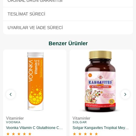
ORJINAL ÜRÜN GARANTISI
TESLIMAT SÜRECI
UYARILAR VE İADE SÜRECI
Benzer Ürünler
Vitaminler
Vitaminler
VOONKA
SOLGAR
Voonka Vitamin C Glutathione Complex Efervesan 15 Tablet
Solgar Kangavites Tropikal Meyve Aromalı 60 Tablet
★
★
★
★
★
★
★
★
★
★