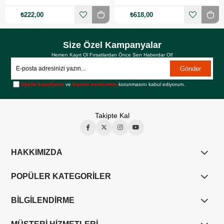
₺222,00
₺618,00
Size Özel Kampanyalar
Hemen Kayıt Ol Fırsatlardan Önce Sen Haberdar Ol!
Gönder
Üyelik koşullarını
ve
kişisel verilerimin
korunmasını kabul ediyorum.
Takipte Kal
HAKKIMIZDA
POPÜLER KATEGORİLER
BİLGİLENDİRME