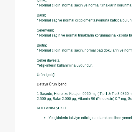
Çinko;
* Normal cildin, normal saçın ve normal tırnakların korunma
Bakır;
* Normal saç ve normal cilt pigmentasyonuna katkıda bulun
Selenyum;
* Normal saçın ve normal tırnakların korunmasına katkıda b
Biotin;
* Normal cildin, normal saçın, normal bağ dokuların ve no
Şeker ilavesiz.
Yetişkinlerin kullanımına uygundur.
Ürün İçeriği
Detaylı Ürün İçeriği
1 Saşede; Hidrolize Kolajen 9960 mg ( Tip 1 & Tip 3 9860 m
2.500 µg, Bakır 2.000 µg, Vitamin B6 (Piridoksin) 0.7 mg, 
KULLANIM ŞEKLİ
Yetişkinlerin takviye edici gıda olarak tercihen yeme