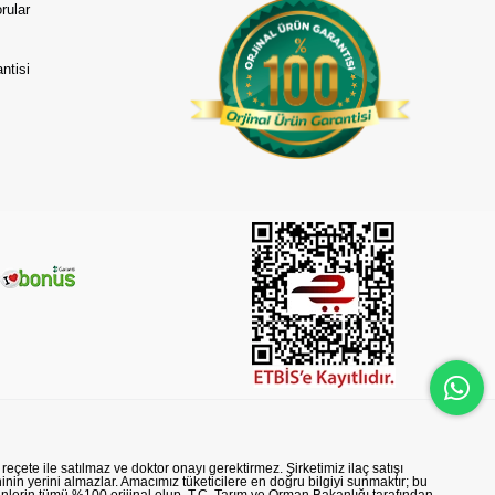
rular
ntisi
reçete ile satılmaz ve doktor onayı gerektirmez. Şirketimiz ilaç satışı
nin yerini almazlar. Amacımız tüketicilere en doğru bilgiyi sunmaktır; bu
rünlerin tümü %100 orijinal olup, T.C. Tarım ve Orman Bakanlığı tarafından