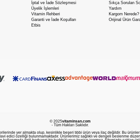
İptal ve İade Sözleşmesi
Sıkça Sorulan So
Üyelik İşlemleri
Yardım
Vitamin Rehberi
Kargom Nerede?
Garanti ve İade Koşulları
Orijinal Ürün Gara
Etbis
© 2025
vitaminsan.com
- Tüm Hakları Saklıdır.
lerinde yer almakta olup, kesinlikle beşeri tıbbi ürün veya ilaç değildir. Bu ürünler 
avi edici özelliği bulunmamaktadır. Ürünlerimiz sağlıklı ve dengeli beslenme düzeni
in kullanımıyla ilgili herhangi bir taahhüt veya tavsiye içermez. Sitemizde satılan ü