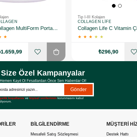
olajen
Tip I-III Kolajen
OLLAGEN
COLLAGEN LIFE
Suda Collagen MultiForm Portakal Aromalı Takviye Edici Gıda 360 g 2 Adet
★
★
★
★
★
★
★
₺1.659,99
₺296,90
Size Özel Kampanyalar
Hemen Kayıt Ol Fırsatlardan Önce Sen Haberdar Ol!
Gönder
yelik koşullarını
ve
kişisel verilerimin
korunmasını kabul
diyorum.
RİLER
BİLGİLENDİRME
MÜŞTERİ Hİ
Mesafeli Satış Sözleşmesi
Destek Hattı