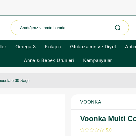
ler
Omega-3
Kolajen
Glukozamin ve Diyet
Anti
Anne & Bebek Ürünleri
Kampanyalar
hocolate 30 Saşe
VOONKA
Voonka Multi Co
5.0