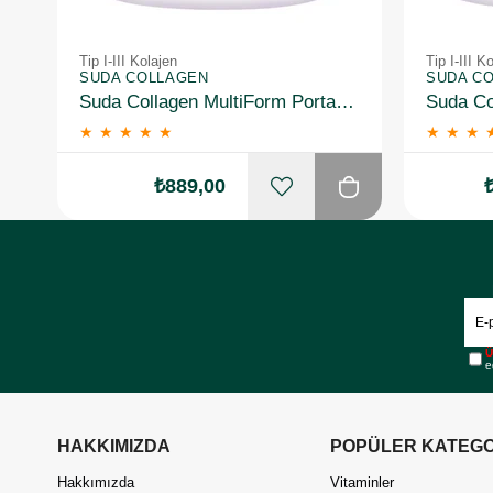
Tip I-III Kolajen
Tip I-III K
SUDA COLLAGEN
SUDA C
Suda Collagen MultiForm Portakal Aromalı Takviye Edici Gıda 360 g
★
★
★
★
★
★
★
★
₺889,00
Ü
e
HAKKIMIZDA
POPÜLER KATEGO
Hakkımızda
Vitaminler