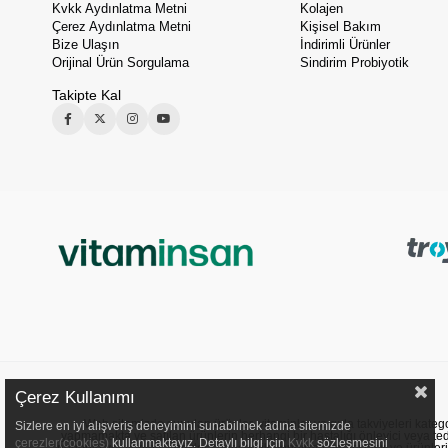
Kvkk Aydınlatma Metni
Kolajen
Çerez Aydınlatma Metni
Kişisel Bakım
Bize Ulaşın
İndirimli Ürünler
Orijinal Ürün Sorgulama
Sindirim Probiyotik
Takipte Kal
Çerez Kullanımı
Web sitemizde sunulan ürünler, vitaminler ve gıda takviyeleri kategori
Sizlere en iyi alışveriş deneyimini sunabilmek adına sitemizde
yapmamakta ve satılan ürünlerin herhangi bir hastalığı önleyici veya ted
çerezler(cookies)
kullanmaktayız. Detaylı bilgi için
Kvkk
sözleşmesini
nedenle yer verilen içerikler sadece bilgilendirme amacı taşır ve ürünler