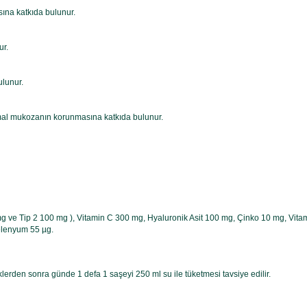
sına katkıda bulunur.
ur.
ulunur.
rmal mukozanın korunmasına katkıda bulunur.
g ve Tip 2 100 mg ), Vitamin C 300 mg, Hyaluronik Asit 100 mg, Çinko 10 mg, Vitami
Selenyum 55 µg.
klerden sonra günde 1 defa 1 saşeyi 250 ml su ile tüketmesi tavsiye edilir.