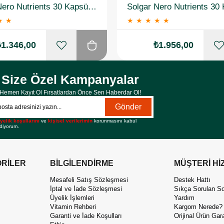
Solgar Nero Nutrients 30 Kapsül 2 Adet
★
★
★
★
★
★
★
₺1.346,00
₺1.956,00
Size Özel Kampanyalar
Hemen Kayıt Ol Fırsatlardan Önce Sen Haberdar Ol!
Gönder
yelik koşullarını
ve
kişisel verilerimin
korunmasını kabul
diyorum.
RİLER
BİLGİLENDİRME
MÜŞTERİ Hİ
Mesafeli Satış Sözleşmesi
Destek Hattı
İptal ve İade Sözleşmesi
Sıkça Sorulan So
Üyelik İşlemleri
Yardım
Vitamin Rehberi
Kargom Nerede?
Garanti ve İade Koşulları
Orijinal Ürün Gara