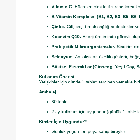
Vitamin C:
Hücreleri oksidatif strese karşı k
B Vitamin Kompleksi (B1, B2, B3, B5, B6, B
Çinko:
Cilt, saç, tırnak sağlığını destekler 
Koenzim Q10:
Enerji üretiminde görevli olup
Probiyotik Mikroorganizmalar:
Sindirim sis
Selenyum:
Antioksidan özellik gösterir, bağış
Bitkisel Ekstraktlar (Ginseng, Yeşil Çay, 
Kullanım Önerisi:
Yetişkinler için günde 1 tablet, tercihen yemekle bir
Ambalaj:
60 tablet
2 ay kullanım için uygundur (günlük 1 tabletl
Kimler İçin Uygundur?
Günlük yoğun tempoya sahip bireyler