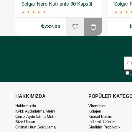
Solgar Nero Nutrients 30 Kapsül
★
★
★
★
★
★
★
★
₺732,00
Ü
e
HAKKIMIZDA
POPÜLER KATEGO
Hakkımızda
Vitaminler
Kvkk Aydınlatma Metni
Kolajen
Çerez Aydınlatma Metni
Kişisel Bakım
Bize Ulaşın
İndirimli Ürünler
Orijinal Ürün Sorgulama
Sindirim Probiyotik