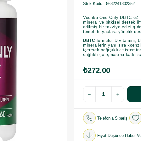
Stok Kodu
8682241302352
Voonka One Only DBTC 62 T
mineral ve bitkisel destek 
edilmiş bir takviye edici gı
temel ihtiyaçlara yönelik de
DBTC
formülü, D vitamini, B 
minerallerin yanı sıra koenz
içererek bağışıklık sistemi
sağlıklı çalışmasına katkı s
₺272,00
Telefonla Sipariş
Fiyat Düşünce Haber Ve