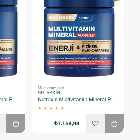
Multivitaminler
NUTRAXIN
Nutraxin Multivitamin Mineral Powder 300 gr
Nutraxin Multivitamin Mineral Powder 300 gr 2 Adet
★
★
★
★
★
₺1.159,99