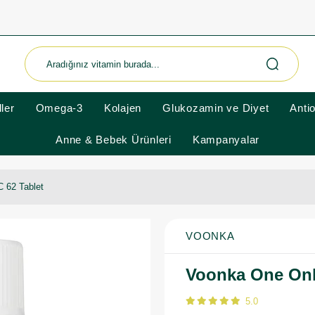
ler
Omega-3
Kolajen
Glukozamin ve Diyet
Anti
Anne & Bebek Ürünleri
Kampanyalar
 62 Tablet
VOONKA
Voonka One Onl
5.0