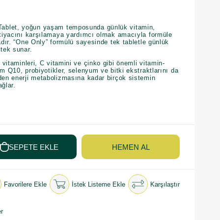
ablet, yoğun yaşam temposunda günlük vitamin,
ihtiyacını karşılamaya yardımcı olmak amacıyla formüle
dadır. “One Only” formülü sayesinde tek tabletle günlük
stek sunar.
vitaminleri, C vitamini ve çinko gibi önemli vitamin-
im Q10, probiyotikler, selenyum ve bitki ekstraktlarını da
nden enerji metabolizmasına kadar birçok sistemin
ağlar.
Favorilere Ekle
İstek Listeme Ekle
Karşılaştır
r