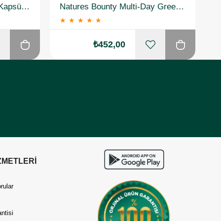
Solgar Nero Nutrients 30 Kapsül 3 Adet
Natures Bounty Multi-Day Green Tea Extract Takviye Edici Gıda 50 Tablet
★
★
★
★
★
₺452,00
ZMETLERİ
rular
ntisi