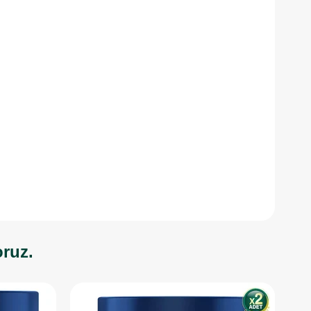
oruz.