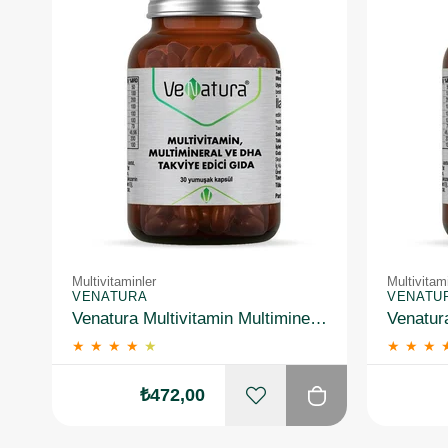
Multivitaminler
Multivitam
VENATURA
VENATU
Venatura Multivitamin Multimineral ve DHA 30 Kapsül
★
★
★
★
★
★
★
★
₺472,00