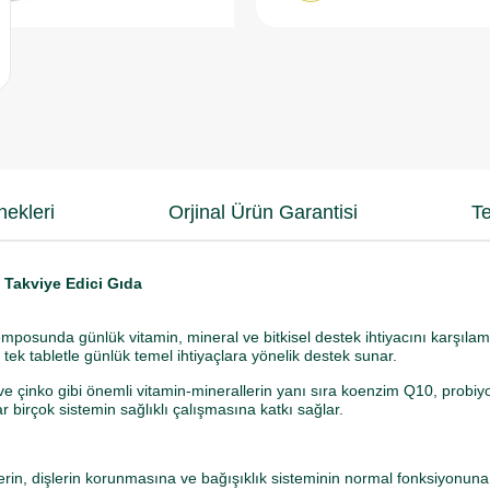
ekleri
Orjinal Ürün Garantisi
Te
n Takviye Edici Gıda
sunda günlük vitamin, mineral ve bitkisel destek ihtiyacını karşılam
tek tabletle günlük temel ihtiyaçlara yönelik destek sunar.
 ve çinko gibi önemli vitamin-minerallerin yanı sıra koenzim Q10, probiyot
 birçok sistemin sağlıklı çalışmasına katkı sağlar.
in, dişlerin korunmasına ve bağışıklık sisteminin normal fonksiyonuna