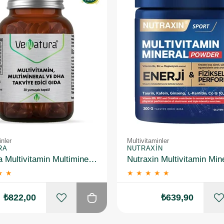
inler
Multivitaminler
RA
NUTRAXIN
Venatura Multivitamin Multimineral ve DHA 30 Kapsül 2 Adet
★
★
★
★
★
★
★
₺822,00
₺639,90