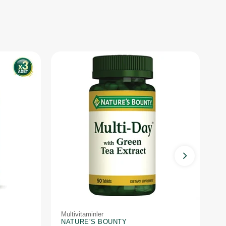
Multivitaminler
Mu
NATURE'S BOUNTY
N