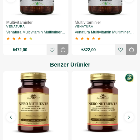
Multivitaminler
Multivitaminler
VENATURA
VENATURA
Venatura Multivitamin Multimineral ve DHA 30 Kapsül
Venatura Multivitamin Multimineral ve DHA 30 Kapsül 2 Adet
★
★
★
★
★
★
★
★
★
★
₺472,00
₺822,00
Benzer Ürünler