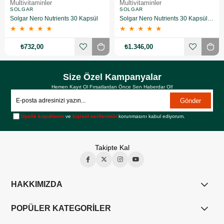
Multivitaminler
Multivitaminler
SOLGAR
SOLGAR
Solgar Nero Nutrients 30 Kapsül
Solgar Nero Nutrients 30 Kapsül 2 Adet
★
★
★
★
★
★
★
★
★
★
₺732,00
₺1.346,00
Size Özel Kampanyalar
Hemen Kayıt Ol Fırsatlardan Önce Sen Haberdar Ol!
Gönder
Üyelik koşullarını
ve
kişisel verilerimin
korunmasını kabul ediyorum.
Takipte Kal
HAKKIMIZDA
POPÜLER KATEGORİLER