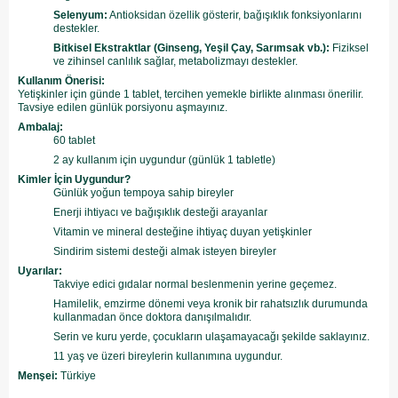
Selenyum:
Antioksidan özellik gösterir, bağışıklık fonksiyonlarını
destekler.
Bitkisel Ekstraktlar (Ginseng, Yeşil Çay, Sarımsak vb.):
Fiziksel
ve zihinsel canlılık sağlar, metabolizmayı destekler.
Kullanım Önerisi:
Yetişkinler için günde 1 tablet, tercihen yemekle birlikte alınması önerilir.
Tavsiye edilen günlük porsiyonu aşmayınız.
Ambalaj:
60 tablet
2 ay kullanım için uygundur (günlük 1 tabletle)
Kimler İçin Uygundur?
Günlük yoğun tempoya sahip bireyler
Enerji ihtiyacı ve bağışıklık desteği arayanlar
Vitamin ve mineral desteğine ihtiyaç duyan yetişkinler
Sindirim sistemi desteği almak isteyen bireyler
Uyarılar:
Takviye edici gıdalar normal beslenmenin yerine geçemez.
Hamilelik, emzirme dönemi veya kronik bir rahatsızlık durumunda
kullanmadan önce doktora danışılmalıdır.
Serin ve kuru yerde, çocukların ulaşamayacağı şekilde saklayınız.
11 yaş ve üzeri bireylerin kullanımına uygundur.
Menşei:
Türkiye