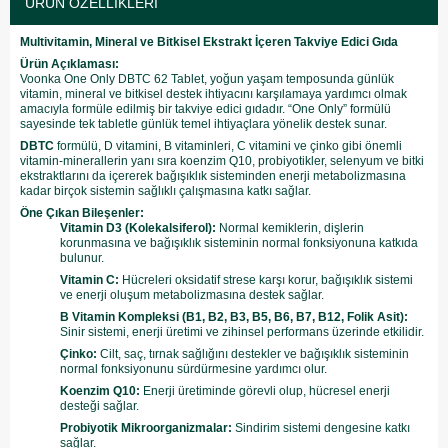
ÜRÜN ÖZELLIKLERI
Multivitamin, Mineral ve Bitkisel Ekstrakt İçeren Takviye Edici Gıda
Ürün Açıklaması:
Voonka One Only DBTC 62 Tablet, yoğun yaşam temposunda günlük
vitamin, mineral ve bitkisel destek ihtiyacını karşılamaya yardımcı olmak
amacıyla formüle edilmiş bir takviye edici gıdadır. “One Only” formülü
sayesinde tek tabletle günlük temel ihtiyaçlara yönelik destek sunar.
DBTC
formülü, D vitamini, B vitaminleri, C vitamini ve çinko gibi önemli
vitamin-minerallerin yanı sıra koenzim Q10, probiyotikler, selenyum ve bitki
ekstraktlarını da içererek bağışıklık sisteminden enerji metabolizmasına
kadar birçok sistemin sağlıklı çalışmasına katkı sağlar.
Öne Çıkan Bileşenler:
Vitamin D3 (Kolekalsiferol):
Normal kemiklerin, dişlerin
korunmasına ve bağışıklık sisteminin normal fonksiyonuna katkıda
bulunur.
Vitamin C:
Hücreleri oksidatif strese karşı korur, bağışıklık sistemi
ve enerji oluşum metabolizmasına destek sağlar.
B Vitamin Kompleksi (B1, B2, B3, B5, B6, B7, B12, Folik Asit):
Sinir sistemi, enerji üretimi ve zihinsel performans üzerinde etkilidir.
Çinko:
Cilt, saç, tırnak sağlığını destekler ve bağışıklık sisteminin
normal fonksiyonunu sürdürmesine yardımcı olur.
Koenzim Q10:
Enerji üretiminde görevli olup, hücresel enerji
desteği sağlar.
Probiyotik Mikroorganizmalar:
Sindirim sistemi dengesine katkı
sağlar.