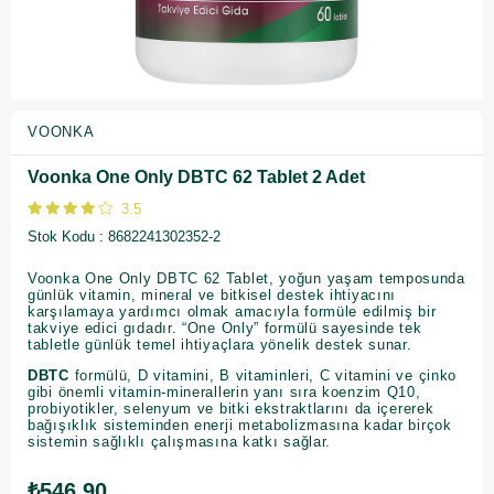
VOONKA
Voonka One Only DBTC 62 Tablet 2 Adet
3.5
Stok Kodu
8682241302352-2
Voonka One Only DBTC 62 Tablet, yoğun yaşam temposunda
günlük vitamin, mineral ve bitkisel destek ihtiyacını
karşılamaya yardımcı olmak amacıyla formüle edilmiş bir
takviye edici gıdadır. “One Only” formülü sayesinde tek
tabletle günlük temel ihtiyaçlara yönelik destek sunar.
DBTC
formülü, D vitamini, B vitaminleri, C vitamini ve çinko
gibi önemli vitamin-minerallerin yanı sıra koenzim Q10,
probiyotikler, selenyum ve bitki ekstraktlarını da içererek
bağışıklık sisteminden enerji metabolizmasına kadar birçok
sistemin sağlıklı çalışmasına katkı sağlar.
₺546,90