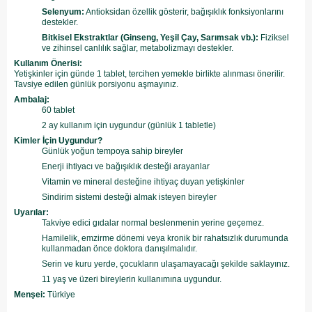
Selenyum:
Antioksidan özellik gösterir, bağışıklık fonksiyonlarını
destekler.
Bitkisel Ekstraktlar (Ginseng, Yeşil Çay, Sarımsak vb.):
Fiziksel
ve zihinsel canlılık sağlar, metabolizmayı destekler.
Kullanım Önerisi:
Yetişkinler için günde 1 tablet, tercihen yemekle birlikte alınması önerilir.
Tavsiye edilen günlük porsiyonu aşmayınız.
Ambalaj:
60 tablet
2 ay kullanım için uygundur (günlük 1 tabletle)
Kimler İçin Uygundur?
Günlük yoğun tempoya sahip bireyler
Enerji ihtiyacı ve bağışıklık desteği arayanlar
Vitamin ve mineral desteğine ihtiyaç duyan yetişkinler
Sindirim sistemi desteği almak isteyen bireyler
Uyarılar:
Takviye edici gıdalar normal beslenmenin yerine geçemez.
Hamilelik, emzirme dönemi veya kronik bir rahatsızlık durumunda
kullanmadan önce doktora danışılmalıdır.
Serin ve kuru yerde, çocukların ulaşamayacağı şekilde saklayınız.
11 yaş ve üzeri bireylerin kullanımına uygundur.
Menşei:
Türkiye