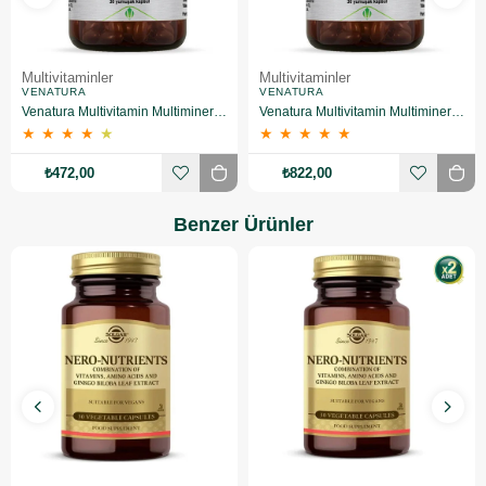
Multivitaminler
Multivitaminler
VENATURA
VENATURA
Venatura Multivitamin Multimineral ve DHA 30 Kapsül
Venatura Multivitamin Multimineral ve DHA 30 Kapsül 2 Adet
★
★
★
★
★
★
★
★
★
★
₺472,00
₺822,00
Benzer Ürünler