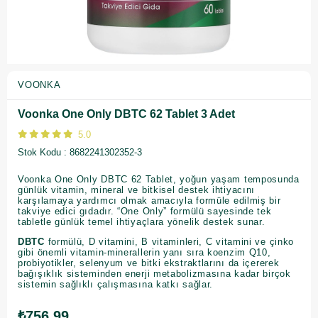
VOONKA
Voonka One Only DBTC 62 Tablet 3 Adet
5.0
Stok Kodu
8682241302352-3
Voonka One Only DBTC 62 Tablet, yoğun yaşam temposunda
günlük vitamin, mineral ve bitkisel destek ihtiyacını
karşılamaya yardımcı olmak amacıyla formüle edilmiş bir
takviye edici gıdadır. “One Only” formülü sayesinde tek
tabletle günlük temel ihtiyaçlara yönelik destek sunar.
DBTC
formülü, D vitamini, B vitaminleri, C vitamini ve çinko
gibi önemli vitamin-minerallerin yanı sıra koenzim Q10,
probiyotikler, selenyum ve bitki ekstraktlarını da içererek
bağışıklık sisteminden enerji metabolizmasına kadar birçok
sistemin sağlıklı çalışmasına katkı sağlar.
₺756,99