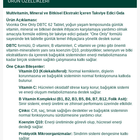
ÜRÜN ÖZELLIKLERI
Multivitamin, Mineral ve Bitkisel Ekstrakt İçeren Takviye Edici Gıda
Ürün Açıklaması:
Voonka One Only DBTC 62 Tablet, yoğun yaşam temposunda günlük
vitamin, mineral ve bitkisel destek ihtiyacını karşılamaya yardımcı olmak
amacıyla formüle edilmiş bir takviye edici gıdadır. “One Only” formülü
sayesinde tek tabletle günlük temel ihtiyaçlara yönelik destek sunar.
DBTC
formülü, D vitamini, B vitaminleri, C vitamini ve çinko gibi önemli
vitamin-minerallerin yanı sıra koenzim Q10, probiyotikler, selenyum ve bitki
ekstraktlarını da içererek bağışıklık sisteminden enerji metabolizmasına
kadar birçok sistemin sağlıklı çalışmasına katkı sağlar.
Öne Çıkan Bileşenler:
Vitamin D3 (Kolekalsiferol):
Normal kemiklerin, dişlerin
korunmasına ve bağışıklık sisteminin normal fonksiyonuna katkıda
bulunur.
Vitamin C:
Hücreleri oksidatif strese karşı korur, bağışıklık sistemi
ve enerji oluşum metabolizmasına destek sağlar.
B Vitamin Kompleksi (B1, B2, B3, B5, B6, B7, B12, Folik Asit):
Sinir sistemi, enerji üretimi ve zihinsel performans üzerinde etkilidir.
Çinko:
Cilt, saç, tırnak sağlığını destekler ve bağışıklık sisteminin
normal fonksiyonunu sürdürmesine yardımcı olur.
Koenzim Q10:
Enerji üretiminde görevli olup, hücresel enerji
desteği sağlar.
Probiyotik Mikroorganizmalar:
Sindirim sistemi dengesine katkı
sağlar.