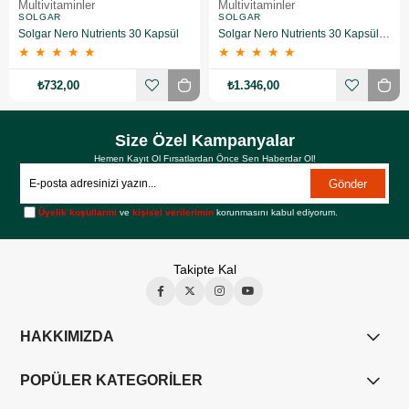
Multivitaminler
Multivitaminler
SOLGAR
SOLGAR
Solgar Nero Nutrients 30 Kapsül
Solgar Nero Nutrients 30 Kapsül 2 Adet
★
★
★
★
★
★
★
★
★
★
₺732,00
₺1.346,00
Size Özel Kampanyalar
Hemen Kayıt Ol Fırsatlardan Önce Sen Haberdar Ol!
Gönder
Üyelik koşullarını
ve
kişisel verilerimin
korunmasını kabul ediyorum.
Takipte Kal
HAKKIMIZDA
POPÜLER KATEGORİLER