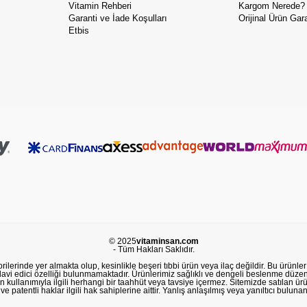
Vitamin Rehberi
Kargom Nerede?
Garanti ve İade Koşulları
Orijinal Ürün Gara
Etbis
© 2025
vitaminsan.com
- Tüm Hakları Saklıdır.
lerinde yer almakta olup, kesinlikle beşeri tıbbi ürün veya ilaç değildir. Bu ürünler 
avi edici özelliği bulunmamaktadır. Ürünlerimiz sağlıklı ve dengeli beslenme düzeni
in kullanımıyla ilgili herhangi bir taahhüt veya tavsiye içermez. Sitemizde satılan ü
 patentli haklar ilgili hak sahiplerine aittir. Yanlış anlaşılmış veya yanıltıcı buluna