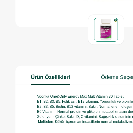
Ürün Özellikleri
Ödeme Seçen
Voonka One&Only Energy Max MultiVitamin 30 Tablet
B1, B2, B3, B5, Folik asit, B12 vitamini; Yorgunluk ve bitkin
B2, B3, B5, Biotin, B12 vitamini, Bakır: Normal enerji oluş
B6 Vitamini: Normal protein ve glikojen metabolizmasını des
Selenyum, Çinko, Bakır, D, C vitamini: Bağışıklık sistemini
Molibden: Kükürt içeren aminoasitlerin normal metabolizma