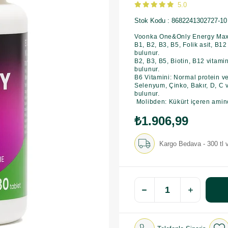
5.0
Stok Kodu
8682241302727-10
Voonka One&Only Energy Max 
B1, B2, B3, B5, Folik asit, B12
bulunur.
B2, B3, B5, Biotin, B12 vitam
bulunur.
B6 Vitamini: Normal protein v
Selenyum, Çinko, Bakır, D, C v
bulunur.
Molibden: Kükürt içeren amino
₺1.906,99
Kargo Bedava - 300 tl v