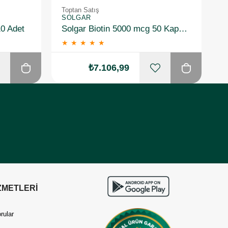
Toptan Satış
T
SOLGAR
A
10 Adet
Solgar Biotin 5000 mcg 50 Kapsül 10 Adet
★
★
★
★
★
₺7.106,99
ZMETLERİ
rular