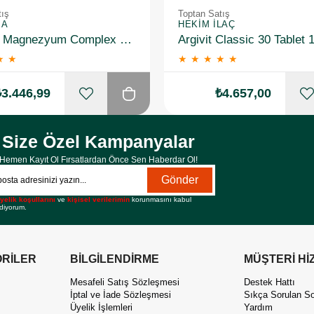
tış
Toptan Satış
MA
HEKIM İLAÇ
Newday Magnezyum Complex 60 Kapsül 10 Adet
Argivit Classic 30 Tablet 
★
★
★
★
★
★
★
₺3.446,99
₺4.657,00
Size Özel Kampanyalar
Hemen Kayıt Ol Fırsatlardan Önce Sen Haberdar Ol!
Gönder
yelik koşullarını
ve
kişisel verilerimin
korunmasını kabul
diyorum.
RİLER
BİLGİLENDİRME
MÜŞTERİ Hİ
Mesafeli Satış Sözleşmesi
Destek Hattı
İptal ve İade Sözleşmesi
Sıkça Sorulan So
Üyelik İşlemleri
Yardım