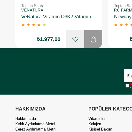
Toptan Satış
Toptan Sa
VENATURA
RC FAR
VeNatura Vitamin D3K2 Vitamin Takviye Edici Gıda 10 Adet
★
★
★
★
★
★
★
★
₺1.977,00
Ü
e
HAKKIMIZDA
POPÜLER KATEGO
Hakkımızda
Vitaminler
Kvkk Aydınlatma Metni
Kolajen
Çerez Aydınlatma Metni
Kişisel Bakım