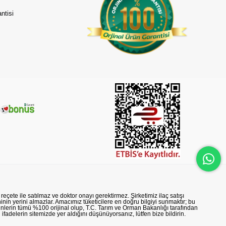
ntisi
reçete ile satılmaz ve doktor onayı gerektirmez. Şirketimiz ilaç satışı
nin yerini almazlar. Amacımız tüketicilere en doğru bilgiyi sunmaktır; bu
rünlerin tümü %100 orijinal olup, T.C. Tarım ve Orman Bakanlığı tarafından
n ifadelerin sitemizde yer aldığını düşünüyorsanız, lütfen bize bildirin.