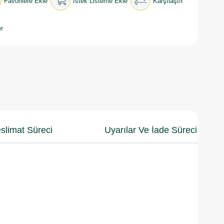
Favorilere Ekle
İstek Listeme Ekle
Karşılaştır
r
slimat Süreci
Uyarılar Ve İade Süreci