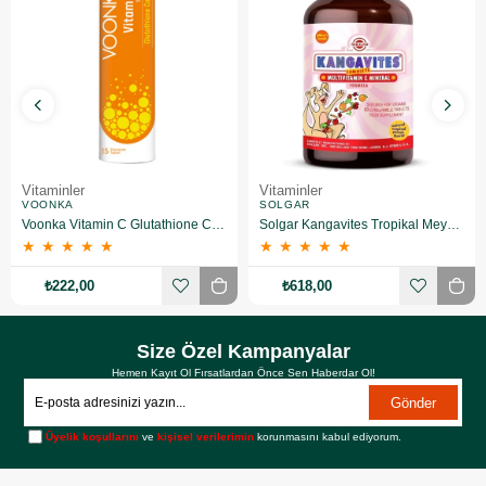
Vitaminler
Vitaminler
VOONKA
SOLGAR
Voonka Vitamin C Glutathione Complex Efervesan 15 Tablet
Solgar Kangavites Tropikal Meyve Aromalı 60 Tablet
★
★
★
★
★
★
★
★
★
★
₺222,00
₺618,00
Size Özel Kampanyalar
Hemen Kayıt Ol Fırsatlardan Önce Sen Haberdar Ol!
Gönder
Üyelik koşullarını
ve
kişisel verilerimin
korunmasını kabul ediyorum.