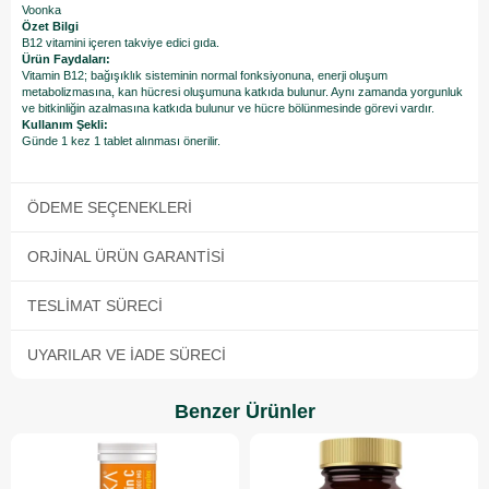
Voonka
Özet Bilgi
B12 vitamini içeren takviye edici gıda.
Ürün Faydaları:
Vitamin B12; bağışıklık sisteminin normal fonksiyonuna, enerji oluşum
metabolizmasına, kan hücresi oluşumuna katkıda bulunur. Aynı zamanda yorgunluk
ve bitkinliğin azalmasına katkıda bulunur ve hücre bölünmesinde görevi vardır.
Kullanım Şekli:
Günde 1 kez 1 tablet alınması önerilir.
ÖDEME SEÇENEKLERI
ORJINAL ÜRÜN GARANTISI
TESLIMAT SÜRECI
UYARILAR VE İADE SÜRECI
Benzer Ürünler