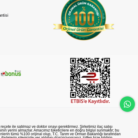
ntisi
reçete ile satılmaz ve doktor onayı gerektirmez. Şirketimiz ilaç satışı
nin yerini almazlar. Amacımız tüketicilere en doğru bilgiyi sunmaktır; bu
rünlerin tümü %100 orijinal olup, T.C. Tarım ve Orman Bakanlığı tarafından
n ifadelerin sitemizde yer aldığını düşünüyorsanız, lütfen bize bildirin.