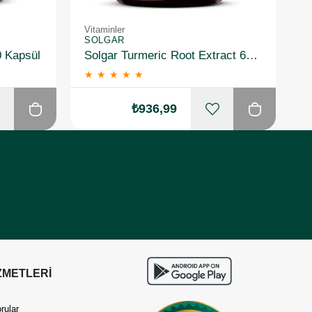
Vitaminler
Vi
SOLGAR
S
0 Kapsül
Solgar Turmeric Root Extract 60 Kapsül
★
★
★
★
★
₺936,99
ZMETLERİ
rular