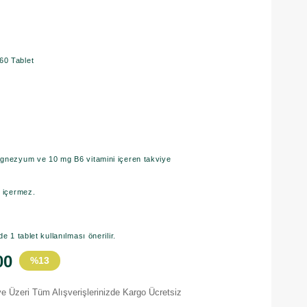
60 Tablet
agnezyum ve 10 mg B6 vitamini içeren takviye
n içermez.
.
e 1 tablet kullanılması önerilir.
00
%
13
İndirim
e Üzeri Tüm Alışverişlerinizde Kargo Ücretsiz