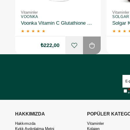
Vitaminler
Vitaminler
VOONKA
SOLGAR
Voonka Vitamin C Glutathione Complex Efervesan 15 Tablet
★
★
★
★
★
★
★
★
₺222,00
Ü
e
HAKKIMIZDA
POPÜLER KATEGO
Hakkımızda
Vitaminler
Kvkk Aydınlatma Metni
Kolajen