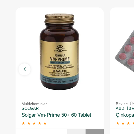
Multivitaminler
Bitkisel Ür
SOLGAR
ABDI İB
Solgar Vm-Prime 50+ 60 Tablet
★
★
★
★
★
★
★
★