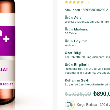
5.0
Stok Kodu
8699680010250-2
Ürün Adı:
Wellcare Magnezyum Vitamin B6 
Ürün Markası:
60 Tablet
Ürün Boyutu:
Wellcare
Özet Bilgi:
Tek tablette 200 mg elementel m
Ürün Bilgileri:
Renklendirici, koruyucu ve glüte
Veganlar için kullanıma uygundur
Kullanım Şekli:
11 yaş ve üzeri yetişkinlerde günd
₺1.026,00
₺890,
Kargo Bedava - 300 tl v