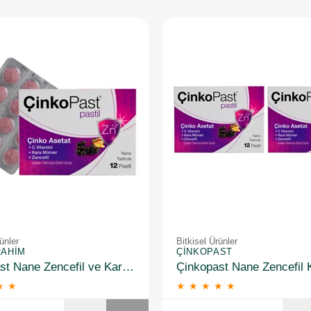
ünler
Bitkisel Ürünler
RAHIM
ÇINKOPAST
Çinkopast Nane Zencefil ve Kara Mürverli 12'li Pastil
★
★
★
★
★
★
★