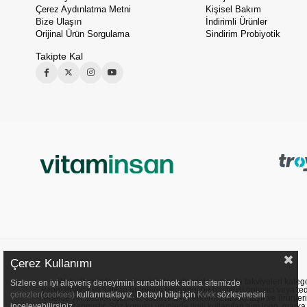
Çerez Aydınlatma Metni
Kişisel Bakım
Bize Ulaşın
İndirimli Ürünler
Orijinal Ürün Sorgulama
Sindirim Probiyotik
Takipte Kal
Çerez Kullanımı
Web sitemizde sunulan ürünler, vitaminler ve gıda takviyeleri kategori
Sizlere en iyi alışveriş deneyimini sunabilmek adına sitemizde
yapmamakta ve satılan ürünlerin herhangi bir hastalığı önleyici veya ted
çerezler(cookies)
kullanmaktayız. Detaylı bilgi için
Kvkk
sözleşmesini
nedenle yer verilen içerikler sadece bilgilendirme amacı taşır ve ürünler
onaylanmıştır. Söz konusu ürünlerle ilgili kullanılan tüm logo, marka ve
inceleyebilirsiniz.