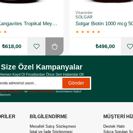
Vitaminler
SOLGAR
Solgar Kangavites Tropikal Meyve Aromalı 60 Tablet
Solgar Biotin 1000 mcg 5
★
★
★
★
★
★
★
₺618,00
₺496,00
Size Özel Kampanyalar
Hemen Kayıt Ol Fırsatlardan Önce Sen Haberdar Ol!
Gönder
yelik koşullarını
ve
kişisel verilerimin
korunmasını kabul
diyorum.
RİLER
BİLGİLENDİRME
MÜŞTERİ Hİ
Mesafeli Satış Sözleşmesi
Destek Hattı
İptal ve İade Sözleşmesi
Sıkça Sorulan So