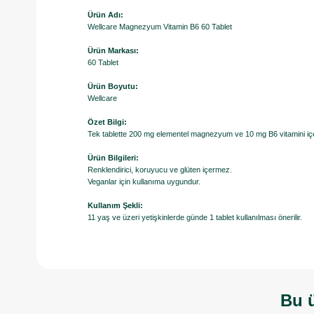
Ürün Adı:
Wellcare Magnezyum Vitamin B6 60 Tablet
Ürün Markası:
60 Tablet
Ürün Boyutu:
Wellcare
Özet Bilgi:
Tek tablette 200 mg elementel magnezyum ve 10 mg B6 vitamini iç
Ürün Bilgileri:
Renklendirici, koruyucu ve glüten içermez.
Veganlar için kullanıma uygundur.
Kullanım Şekli:
11 yaş ve üzeri yetişkinlerde günde 1 tablet kullanılması önerilir.
Bu ü