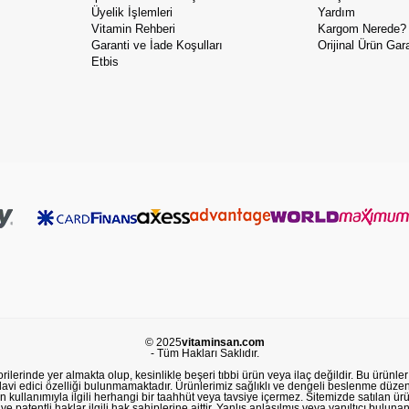
Üyelik İşlemleri
Yardım
Vitamin Rehberi
Kargom Nerede?
Garanti ve İade Koşulları
Orijinal Ürün Gara
Etbis
© 2025
vitaminsan.com
- Tüm Hakları Saklıdır.
lerinde yer almakta olup, kesinlikle beşeri tıbbi ürün veya ilaç değildir. Bu ürünler 
avi edici özelliği bulunmamaktadır. Ürünlerimiz sağlıklı ve dengeli beslenme düzeni
in kullanımıyla ilgili herhangi bir taahhüt veya tavsiye içermez. Sitemizde satılan ü
 patentli haklar ilgili hak sahiplerine aittir. Yanlış anlaşılmış veya yanıltıcı buluna