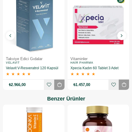
Takviye Edici Gıdalar
Vitaminler
VELAVIT
HAIR PHARMA
Velavit V-Resveratrol 120 Kapsül
Xpecia Kadın 60 Tablet 3 Adet
★
★
★
★
★
★
★
★
★
★
₺2.966,00
₺1.457,00
Benzer Ürünler