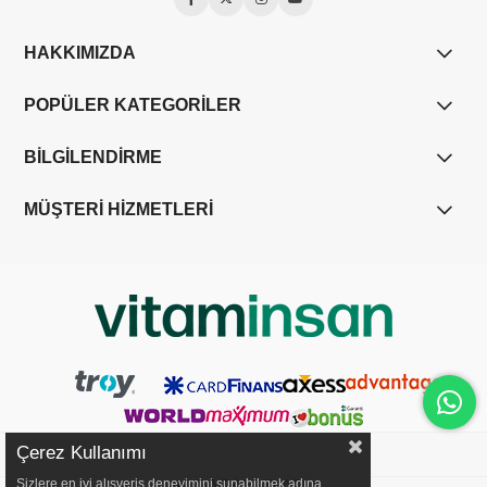
HAKKIMIZDA
POPÜLER KATEGORİLER
BİLGİLENDİRME
MÜŞTERİ HİZMETLERİ
Çerez Kullanımı
Sizlere en iyi alışveriş deneyimini sunabilmek adına
YASAL UYARI