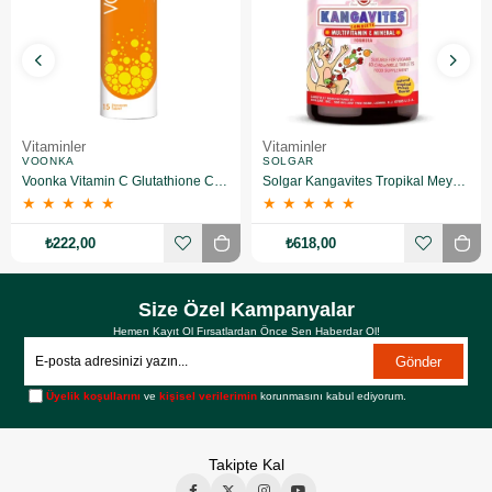
Vitaminler
Vitaminler
VOONKA
SOLGAR
Voonka Vitamin C Glutathione Complex Efervesan 15 Tablet
Solgar Kangavites Tropikal Meyve Aromalı 60 Tablet
★
★
★
★
★
★
★
★
★
★
₺222,00
₺618,00
Size Özel Kampanyalar
Hemen Kayıt Ol Fırsatlardan Önce Sen Haberdar Ol!
Gönder
Üyelik koşullarını
ve
kişisel verilerimin
korunmasını kabul ediyorum.
Takipte Kal