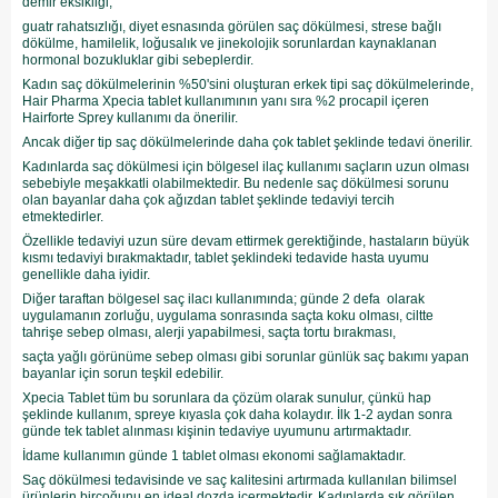
demir eksikliği,
guatr rahatsızlığı, diyet esnasında görülen saç dökülmesi, strese bağlı
dökülme, hamilelik, loğusalık ve jinekolojik sorunlardan kaynaklanan
hormonal bozukluklar gibi sebeplerdir.
Kadın saç dökülmelerinin %50'sini oluşturan erkek tipi saç dökülmelerinde,
Hair Pharma Xpecia tablet kullanımının yanı sıra %2 procapil içeren
Hairforte Sprey kullanımı da önerilir.
Ancak diğer tip saç dökülmelerinde daha çok tablet şeklinde tedavi önerilir.
Kadınlarda saç dökülmesi için bölgesel ilaç kullanımı saçların uzun olması
sebebiyle meşakkatli olabilmektedir. Bu nedenle saç dökülmesi sorunu
olan bayanlar daha çok ağızdan tablet şeklinde tedaviyi tercih
etmektedirler.
Özellikle tedaviyi uzun süre devam ettirmek gerektiğinde, hastaların büyük
kısmı tedaviyi bırakmaktadır, tablet şeklindeki tedavide hasta uyumu
genellikle daha iyidir.
Diğer taraftan bölgesel saç ilacı kullanımında; günde 2 defa olarak
uygulamanın zorluğu, uygulama sonrasında saçta koku olması, ciltte
tahrişe sebep olması, alerji yapabilmesi, saçta tortu bırakması,
saçta yağlı görünüme sebep olması gibi sorunlar günlük saç bakımı yapan
bayanlar için sorun teşkil edebilir.
Xpecia Tablet tüm bu sorunlara da çözüm olarak sunulur, çünkü hap
şeklinde kullanım, spreye kıyasla çok daha kolaydır. İlk 1-2 aydan sonra
günde tek tablet alınması kişinin tedaviye uyumunu artırmaktadır.
İdame kullanımın günde 1 tablet olması ekonomi sağlamaktadır.
Saç dökülmesi tedavisinde ve saç kalitesini artırmada kullanılan bilimsel
ürünlerin birçoğunu en ideal dozda içermektedir. Kadınlarda sık görülen