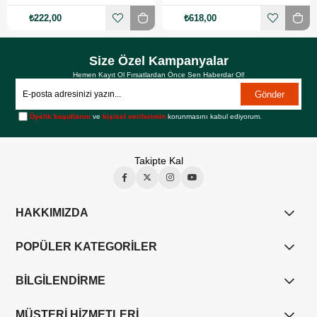
₺222,00
₺618,00
Size Özel Kampanyalar
Hemen Kayıt Ol Fırsatlardan Önce Sen Haberdar Ol!
Gönder
Üyelik koşullarını
ve
kişisel verilerimin
korunmasını kabul ediyorum.
Takipte Kal
HAKKIMIZDA
POPÜLER KATEGORİLER
BİLGİLENDİRME
MÜŞTERİ HİZMETLERİ