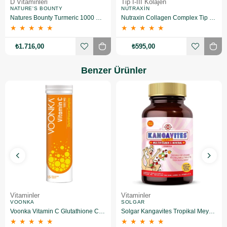
D Vitaminleri
Tip I-III Kolajen
NATURE'S BOUNTY
NUTRAXIN
Natures Bounty Turmeric 1000 mg Plus Black Pepper 60 Kapsül 2 Adet
Nutraxin Collagen Complex Tip 1-2-3-5-10 3120 mg 90 Tablet
★
★
★
★
★
★
★
★
★
★
₺1.716,00
₺595,00
Benzer Ürünler
Vitaminler
Vitaminler
VOONKA
SOLGAR
Voonka Vitamin C Glutathione Complex Efervesan 15 Tablet
Solgar Kangavites Tropikal Meyve Aromalı 60 Tablet
★
★
★
★
★
★
★
★
★
★