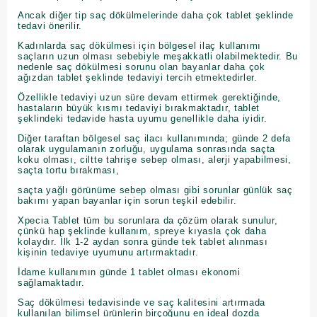
Ancak diğer tip saç dökülmelerinde daha çok tablet şeklinde
tedavi önerilir.
Kadınlarda saç dökülmesi için bölgesel ilaç kullanımı
saçların uzun olması sebebiyle meşakkatli olabilmektedir. Bu
nedenle saç dökülmesi sorunu olan bayanlar daha çok
ağızdan tablet şeklinde tedaviyi tercih etmektedirler.
Özellikle tedaviyi uzun süre devam ettirmek gerektiğinde,
hastaların büyük kısmı tedaviyi bırakmaktadır, tablet
şeklindeki tedavide hasta uyumu genellikle daha iyidir.
Diğer taraftan bölgesel saç ilacı kullanımında; günde 2 defa
olarak uygulamanın zorluğu, uygulama sonrasında saçta
koku olması, ciltte tahrişe sebep olması, alerji yapabilmesi,
saçta tortu bırakması,
saçta yağlı görünüme sebep olması gibi sorunlar günlük saç
bakımı yapan bayanlar için sorun teşkil edebilir.
Xpecia Tablet tüm bu sorunlara da çözüm olarak sunulur,
çünkü hap şeklinde kullanım, spreye kıyasla çok daha
kolaydır. İlk 1-2 aydan sonra günde tek tablet alınması
kişinin tedaviye uyumunu artırmaktadır.
İdame kullanımın günde 1 tablet olması ekonomi
sağlamaktadır.
Saç dökülmesi tedavisinde ve saç kalitesini artırmada
kullanılan bilimsel ürünlerin birçoğunu en ideal dozda