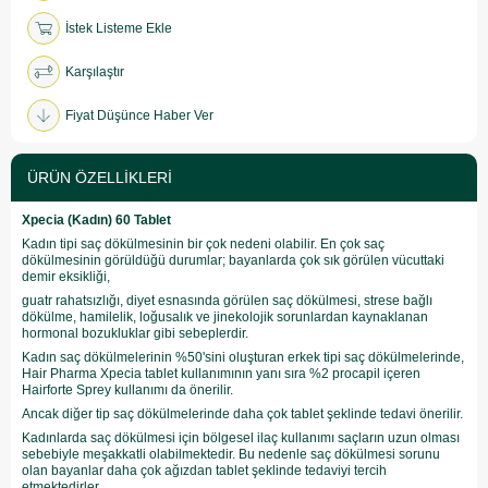
İstek Listeme Ekle
Karşılaştır
Fiyat Düşünce Haber Ver
ÜRÜN ÖZELLIKLERI
Xpecia (Kadın) 60 Tablet
Kadın tipi saç dökülmesinin bir çok nedeni olabilir. En çok saç
dökülmesinin görüldüğü durumlar; bayanlarda çok sık görülen vücuttaki
demir eksikliği,
guatr rahatsızlığı, diyet esnasında görülen saç dökülmesi, strese bağlı
dökülme, hamilelik, loğusalık ve jinekolojik sorunlardan kaynaklanan
hormonal bozukluklar gibi sebeplerdir.
Kadın saç dökülmelerinin %50'sini oluşturan erkek tipi saç dökülmelerinde,
Hair Pharma Xpecia tablet kullanımının yanı sıra %2 procapil içeren
Hairforte Sprey kullanımı da önerilir.
Ancak diğer tip saç dökülmelerinde daha çok tablet şeklinde tedavi önerilir.
Kadınlarda saç dökülmesi için bölgesel ilaç kullanımı saçların uzun olması
sebebiyle meşakkatli olabilmektedir. Bu nedenle saç dökülmesi sorunu
olan bayanlar daha çok ağızdan tablet şeklinde tedaviyi tercih
etmektedirler.