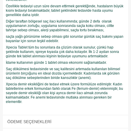
Özellikle tedaviyi uzun süre devam ettirmek gerektiğinde, hastaların büyük
kısmı tedaviyi bırakmaktadır, tablet şeklindeki tedavide hasta uyumu
genellikle daha iyidir.
Diğer taraftan bölgesel saç ilacı kullanımında; günde 2 defa olarak
uygulamanın zorluğu, uygulama sonrasında saçta koku olması, ciltte
tahrişe sebep olması, alerji yapabilmesi, saçta tortu bırakması,
saçta yağlı görünüme sebep olması gibi sorunlar günlük saç bakımı yapan
bayanlar için sorun teşkil edebilir.
Xpecia Tablet tüm bu sorunlara da çözüm olarak sunulur, çünkü hap
şeklinde kullanım, spreye kıyasla çok daha kolaydır. İlk 1-2 aydan sonra
günde tek tablet alınması kişinin tedaviye uyumunu artırmaktadır.
İdame kullanımın günde 1 tablet olması ekonomi sağlamaktadır.
Saç dökülmesi tedavisinde ve saç kalitesini artırmada kullanılan bilimsel
ürünlerin birçoğunu en ideal dozda içermektedir. Kadınlarda sık görülen
saç dökülme sebeplerinden biride kansızlıktır (anemi).
Xpecia demir eksikliğini de tedavi etmek üzere formülüze edilmiştir. Kadın
tabletlerine erkek formundan farklı olarak Fe (ferrum-demir) eklenmiştir, bu
sayede demir eksikliği olan kişi ayrıca demir ilacı almak zorunda
kalmamaktadır. Fe anemi tedavisinde mutlaka alınması gereken bir
elementtir.
ÖDEME SEÇENEKLERI