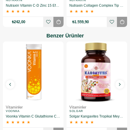
NUTRAXIN
NUTRAXIN
Nutraxin Vitamin C-D Zinc 15 Efervesan Tablet 2 Adet
Nutraxin Collagen Complex Tip 1-2-3-5-10 3120 mg 90 Tablet 3 Adet
★
★
★
★
★
★
★
★
★
★
₺242,00
₺1.559,90
Benzer Ürünler
Vitaminler
Vitaminler
VOONKA
SOLGAR
Voonka Vitamin C Glutathione Complex Efervesan 15 Tablet
Solgar Kangavites Tropikal Meyve Aromalı 60 Tablet
★
★
★
★
★
★
★
★
★
★