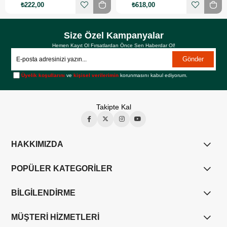
₺222,00
₺618,00
Size Özel Kampanyalar
Hemen Kayıt Ol Fırsatlardan Önce Sen Haberdar Ol!
Gönder
Üyelik koşullarını
ve
kişisel verilerimin
korunmasını kabul ediyorum.
Takipte Kal
HAKKIMIZDA
POPÜLER KATEGORİLER
BİLGİLENDİRME
MÜŞTERİ HİZMETLERİ