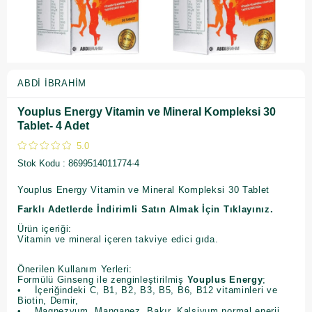
ABDI İBRAHIM
Youplus Energy Vitamin ve Mineral Kompleksi 30
Tablet- 4 Adet
5.0
Stok Kodu
8699514011774-4
Youplus Energy Vitamin ve Mineral Kompleksi 30 Tablet
Farklı Adetlerde İndirimli Satın Almak İçin Tıklayınız.
Ürün içeriği:
Vitamin ve mineral içeren takviye edici gıda.
Önerilen Kullanım Yerleri:
Formülü Ginseng ile zenginleştirilmiş
Youplus Energy
;
• İçeriğindeki C, B1, B2, B3, B5, B6, B12 vitaminleri ve
Biotin, Demir,
• Magnezyum, Manganez, Bakır, Kalsiyum normal enerji