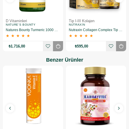
D Vitaminleri
Tip I-III Kolajen
NATURE'S BOUNTY
NUTRAXIN
Natures Bounty Turmeric 1000 mg Plus Black Pepper 60 Kapsül 2 Adet
Nutraxin Collagen Complex Tip 1-2-3-5-10 3120 mg 90 Tablet
★
★
★
★
★
★
★
★
★
★
₺1.716,00
₺595,00
Benzer Ürünler