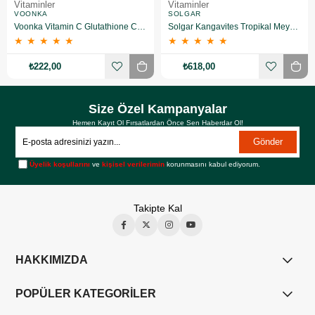
Vitaminler
Vitaminler
VOONKA
SOLGAR
Voonka Vitamin C Glutathione Complex Efervesan 15 Tablet
Solgar Kangavites Tropikal Meyve Aromalı 60 Tablet
★
★
★
★
★
★
★
★
★
★
₺222,00
₺618,00
Size Özel Kampanyalar
Hemen Kayıt Ol Fırsatlardan Önce Sen Haberdar Ol!
Gönder
Üyelik koşullarını
ve
kişisel verilerimin
korunmasını kabul ediyorum.
Takipte Kal
HAKKIMIZDA
POPÜLER KATEGORİLER