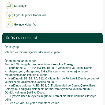
Karşılaştır
Fiyat Düşünce Haber Ver
Gelince Haber Ver
ÜRÜN ÖZELLIKLERI
Ürün içeriği:
Vitamin ve mineral içeren takviye edici gıda.
Önerilen Kullanım Yerleri:
Formülü Ginseng ile zenginleştirilmiş
Youplus Energy
;
• İçeriğindeki C, B1, B2, B3, B5, B6, B12 vitaminleri ve Biotin, Demir,
• Magnezyum, Manganez, Bakır, Kalsiyum normal enerji oluşum
metabolizmasına katkıda bulunur.
• lçeriğindeki B2, B3, B6, B12, C vitaminleri ve Folik Asit, Demir yorgunluk
ve bitkinliğin azalmasına katkıda bulunur.
• İçeriğinde bulunan A, B6, B12, C, D vitaminleri ve Demir, Çinko, Bakır,
Selenyum, bağışıklık sisteminin normal fonksiyonuna katkıda bulunur.
Günlük Kullanım Şekli ve Dozu:
• 11 yaş ve üzeri bireyler için günde 1 tablet olarak kullanılması tavsiye
edilir.
• Serin ve kuru bir yerde muhafaza ediniz.