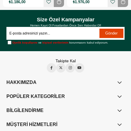
₺1.186,00
₺1.976,00
Size Özel Kampanyalar
Hemen Kayıt Ol Fırsatlardan Önce Sen Haberdar Ol!
Gönder
Üyelik koşullarını
ve
kişisel verilerimin
korunmasını kabul ediyorum.
Takipte Kal
HAKKIMIZDA
POPÜLER KATEGORİLER
BİLGİLENDİRME
MÜŞTERİ HİZMETLERİ