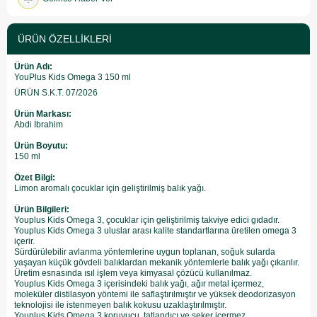
ÜRÜN ÖZELLIKLERI
Ürün Adı:
YouPlus Kids Omega 3 150 ml
ÜRÜN S.K.T. 07/2026
Ürün Markası:
Abdi İbrahim
Ürün Boyutu:
150 ml
Özet Bilgi:
Limon aromalı çocuklar için geliştirilmiş balık yağı.
Ürün Bilgileri:
Youplus Kids Omega 3, çocuklar için geliştirilmiş takviye edici gıdadır.
Youplus Kids Omega 3 uluslar arası kalite standartlarına üretilen omega 3
içerir.
Sürdürülebilir avlanma yöntemlerine uygun toplanan, soğuk sularda
yaşayan küçük gövdeli balıklardan mekanik yöntemlerle balık yağı çıkarılır.
Üretim esnasında ısıl işlem veya kimyasal çözücü kullanılmaz.
Youplus Kids Omega 3 içerisindeki balık yağı, ağır metal içermez,
moleküler distilasyon yöntemi ile saflaştırılmıştır ve yüksek deodorizasyon
teknolojisi ile istenmeyen balık kokusu uzaklaştırılmıştır.
Youplus Kids Omega 3 koruyucu, tatlandıcı ve şeker içermez.