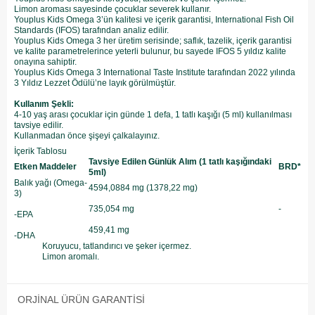
Limon aroması sayesinde çocuklar severek kullanır.
Youplus Kids Omega 3’ün kalitesi ve içerik garantisi, International Fish Oil
Standards (IFOS) tarafından analiz edilir.
Youplus Kids Omega 3 her üretim serisinde; saflık, tazelik, içerik garantisi
ve kalite parametrelerince yeterli bulunur, bu sayede IFOS 5 yıldız kalite
onayına sahiptir.
Youplus Kids Omega 3 International Taste Institute tarafından 2022 yılında
3 Yıldız Lezzet Ödülü’ne layık görülmüştür.
Kullanım Şekli:
4-10 yaş arası çocuklar için günde 1 defa, 1 tatlı kaşığı (5 ml) kullanılması
tavsiye edilir.
Kullanmadan önce şişeyi çalkalayınız.​
İçerik Tablosu
Tavsiye Edilen Günlük Alım (1 tatlı kaşığındaki
Etken Maddeler
BRD*
5ml)
Balık yağı (Omega-
4594,0884 mg (1378,22 mg)
3)
735,054 mg
-
-EPA
459,41 mg
-DHA
Koruyucu, tatlandırıcı ve şeker içermez.
Limon aromalı.
ORJINAL ÜRÜN GARANTISI