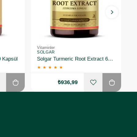
Vitaminler
Vi
SOLGAR
S
0 Kapsül
Solgar Turmeric Root Extract 60 Kapsül
★
★
★
★
★
₺936,99