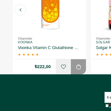
Vitaminler
Vitaminler
VOONKA
SOLGAR
Voonka Vitamin C Glutathione Complex Efervesan 15 Tablet
★
★
★
★
★
★
★
★
₺222,00
Ü
e