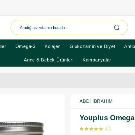
ler
Omega-3
Kolajen
Glukozamin ve Diyet
Anti
Anne & Bebek Ürünleri
Kampanyalar
ABDI İBRAHIM
Youplus Omega 
4.5