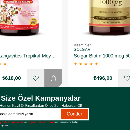
Vitaminler
SOLGAR
Solgar Kangavites Tropikal Meyve Aromalı 60 Tablet
Solgar Biotin 1000 mcg 5
★
★
★
★
★
★
★
₺618,00
₺496,00
Size Özel Kampanyalar
Hemen Kayıt Ol Fırsatlardan Önce Sen Haberdar Ol!
Gönder
yelik koşullarını
ve
kişisel verilerimin
korunmasını kabul
diyorum.