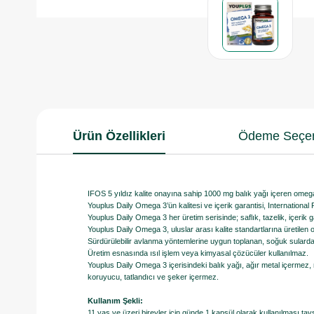
Ürün Özellikleri
Ödeme Seçen
IFOS 5 yıldız kalite onayına sahip 1000 mg balık yağı içeren omeg
Youplus Daily Omega 3’ün kalitesi ve içerik garantisi, International 
Youplus Daily Omega 3 her üretim serisinde; saflık, tazelik, içerik g
Youplus Daily Omega 3, uluslar arası kalite standartlarına üretilen 
Sürdürülebilir avlanma yöntemlerine uygun toplanan, soğuk sularda 
Üretim esnasında ısıl işlem veya kimyasal çözücüler kullanılmaz.
Youplus Daily Omega 3 içerisindeki balık yağı, ağır metal içermez, 
koruyucu, tatlandıcı ve şeker içermez.
Kullanım Şekli:
11 yaş ve üzeri bireyler için günde 1 kapsül olarak kullanılması tavsiy