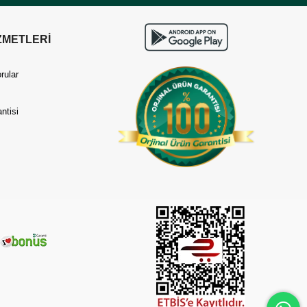
ZMETLERİ
rular
ntisi