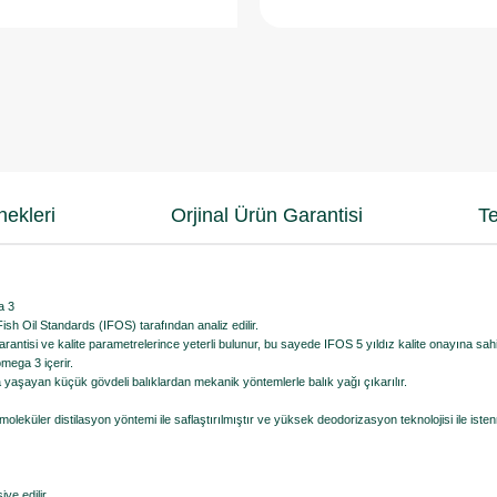
ekleri
Orjinal Ürün Garantisi
Te
a 3
Fish Oil Standards (IFOS) tarafından analiz edilir.
arantisi ve kalite parametrelerince yeterli bulunur, bu sayede IFOS 5 yıldız kalite onayına sahip
omega 3 içerir.
yaşayan küçük gövdeli balıklardan mekanik yöntemlerle balık yağı çıkarılır.
moleküler distilasyon yöntemi ile saflaştırılmıştır ve yüksek deodorizasyon teknolojisi ile is
e edilir.​