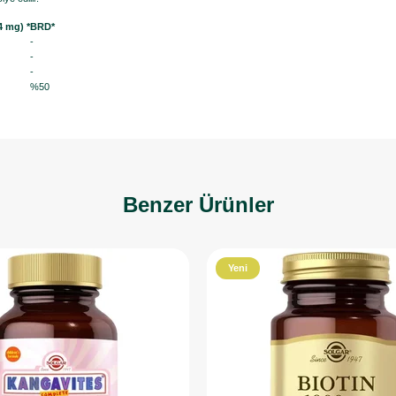
4 mg) *
BRD*
-
-
-
%50
Benzer Ürünler
Yeni
Ürün