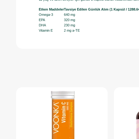
Etken Maddeler
Tavsiye Edilen Günlük Alım (1 Kapsül / 1288.6
Omega-3
640 mg
EPA
320 mg
DHA
230 mg
Vitamin E
2 mg a-TE