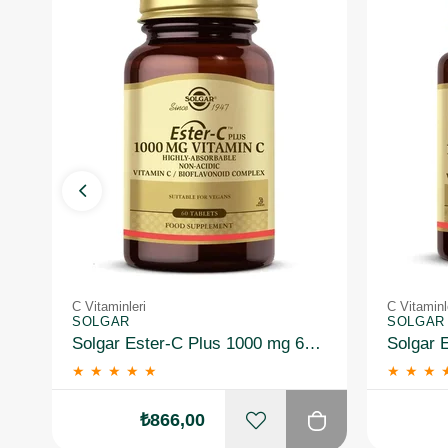
C Vitaminleri
C Vitaminl
SOLGAR
SOLGAR
Solgar Ester-C Plus 1000 mg 60 Kapsül
★
★
★
★
★
★
★
★
₺866,00