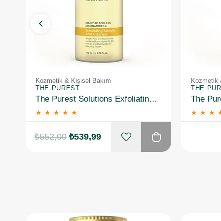
Kozmetik & Kişisel Bakım
Kozmetik 
THE PUREST
THE PU
The Purest Solutions Exfoliating Salicylic Acid Cleanser 0,5% Salicylic Acid, 1%Niacinamide 200 ml 2 Adet
★
★
★
★
★
★
★
★
₺552,00
₺539,99