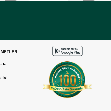
ZMETLERİ
rular
ntisi