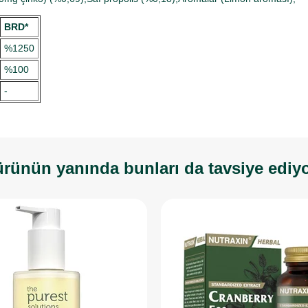
BRD*
%1250
%100
-
rünün yanında bunları da tavsiye ediy