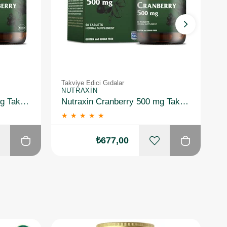
Takviye Edici Gıdalar
Ta
NUTRAXIN
N
Nutraxin Cranberry 500 mg Takviye Edici Gıda 60 Tablet 3 Adet
Nutraxin Cranberry 500 mg Takviye Edici Gıda 60 Tablet 2 Adet
★
★
★
★
★
₺677,00