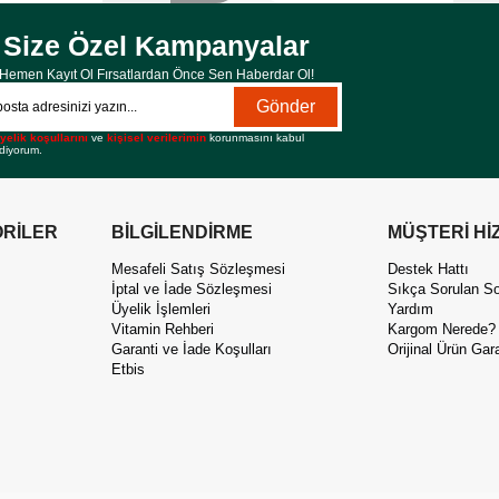
Size Özel Kampanyalar
Hemen Kayıt Ol Fırsatlardan Önce Sen Haberdar Ol!
Gönder
yelik koşullarını
ve
kişisel verilerimin
korunmasını kabul
diyorum.
RİLER
BİLGİLENDİRME
MÜŞTERİ Hİ
Mesafeli Satış Sözleşmesi
Destek Hattı
İptal ve İade Sözleşmesi
Sıkça Sorulan So
Üyelik İşlemleri
Yardım
Vitamin Rehberi
Kargom Nerede?
Garanti ve İade Koşulları
Orijinal Ürün Gara
Etbis