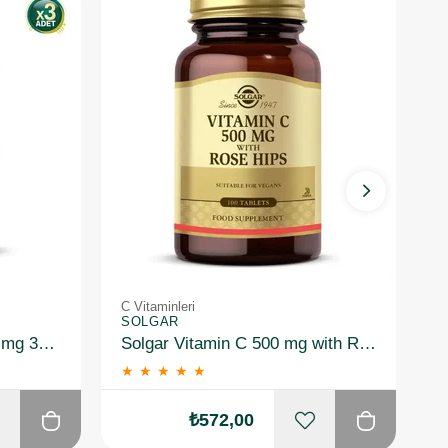
C Vitaminleri
C 
SOLGAR
S
Solgar Ester-C Plus 1000 mg 30 Kapsül 3 Adet
Solgar Vitamin C 500 mg with Rose Hips 100 Tablet
★
★
★
★
★
₺572,00