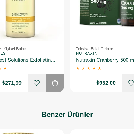
& Kişisel Bakım
Takviye Edici Gıdalar
REST
NUTRAXIN
The Purest Solutions Exfoliating Salicylic Acid Cleanser 0,5% Salicylic Acid, 1%Niacinamide 200 ml
★
★
★
★
★
★
★
₺271,99
₺952,00
Benzer Ürünler