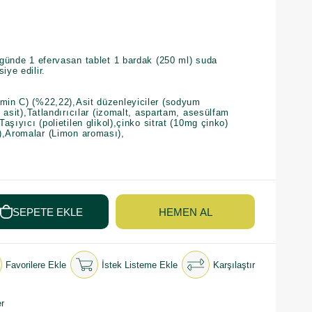
n günde 1 efervasan tablet 1 bardak (250 ml) suda
iye edilir.
amin C) (%22,22),Asit düzenleyiciler (sodyum
ik asit),Tatlandırıcılar (izomalt, aspartam, asesülfam
Taşıyıcı (polietilen glikol),çinko sitrat (10mg çinko)
),Aromalar (Limon aroması),
Favorilere Ekle
İstek Listeme Ekle
Karşılaştır
r