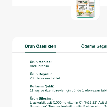
Ürün Özellikleri
Ödeme Seçen
Ürün Markası:
Abdi İbrahim
Ürün Boyutu:
20 Efervesan Tablet
Kullanım Şekli:
11 yaş ve üzeri bireyler için günde 1 efervasan tabl
Ürün Bileşimi:
L-askorbik asit (1000mg vitamin C) (%22,22),Asit düz
(karotenler),Taşıyıcı (polietilen glikol),çinko sitr