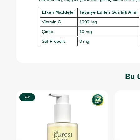
Etken Maddeler
Tavsiye Edilen Günlük Alım
Vitamin C
1000 mg
Çinko
10 mg
Saf Propolis
8 mg
Bu ü
%2