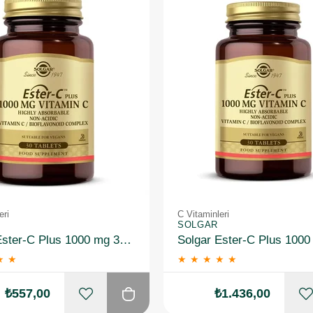
eri
C Vitaminleri
SOLGAR
Solgar Ester-C Plus 1000 mg 30 Kapsül
★
★
★
★
★
★
★
₺557,00
₺1.436,00