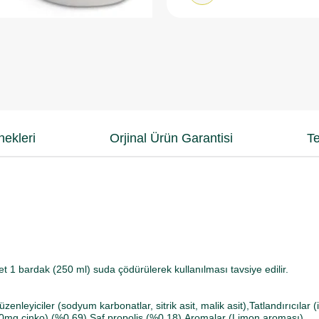
ekleri
Orjinal Ürün Garantisi
Te
et 1 bardak (250 ml) suda çödürülerek kullanılması tavsiye edilir.
enleyiciler (sodyum karbonatlar, sitrik asit, malik asit),Tatlandırıcılar
at (10mg çinko) (%0,69),Saf propolis (%0,18),Aromalar (Limon aroması),