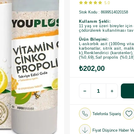
5.0
Stok Kodu
8699514020158
Kullanım Şekli:
11 yaş ve üzeri bireyler içi
çödürülerek kullanılması tavs
Ürün Bileşimi:
L-askorbik asit (1000mg vit
karbonatlar, sitrik asit, mal
k),Renklendirici (karotenler),
(%0,69),Saf propolis (%0,18
₺202,00
Telefonla Sipariş
Fiyat Düşünce Haber Ve