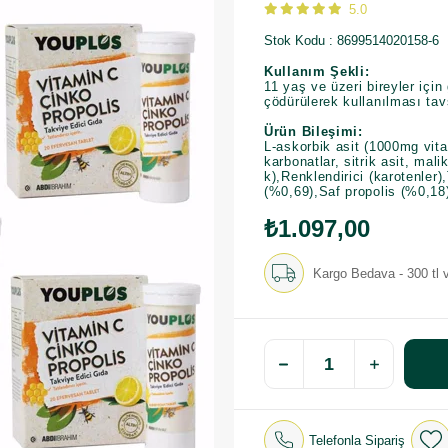
5.0
Stok Kodu
8699514020158-6
Kullanım Şekli:
11 yaş ve üzeri bireyler içi
çödürülerek kullanılması tavs
Ürün Bileşimi:
L-askorbik asit (1000mg vit
karbonatlar, sitrik asit, mal
k),Renklendirici (karotenler),
(%0,69),Saf propolis (%0,18
₺1.097,00
Kargo Bedava - 300 tl v
Telefonla Sipariş