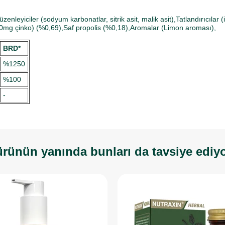
enleyiciler (sodyum karbonatlar, sitrik asit, malik asit),Tatlandırıcılar
at (10mg çinko) (%0,69),Saf propolis (%0,18),Aromalar (Limon aroması),
BRD*
%1250
%100
-
rünün yanında bunları da tavsiye ediy