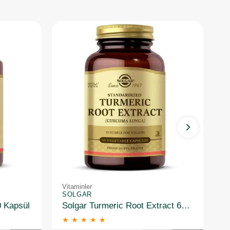
Vitaminler
Vi
SOLGAR
S
0 Kapsül
Solgar Turmeric Root Extract 60 Kapsül
★
★
★
★
★