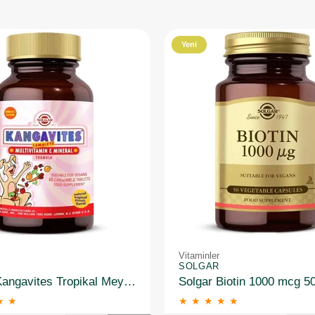
Yeni
Ürün
Vitaminler
SOLGAR
Solgar Kangavites Tropikal Meyve Aromalı 60 Tablet
Solgar Biotin 1000 mcg 5
★
★
★
★
★
★
★