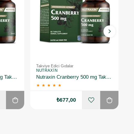
Takviye Edici Gıdalar
Ta
NUTRAXIN
N
Nutraxin Cranberry 500 mg Takviye Edici Gıda 60 Tablet 3 Adet
Nutraxin Cranberry 500 mg Takviye Edici Gıda 60 Tablet 2 Adet
★
★
★
★
★
₺677,00