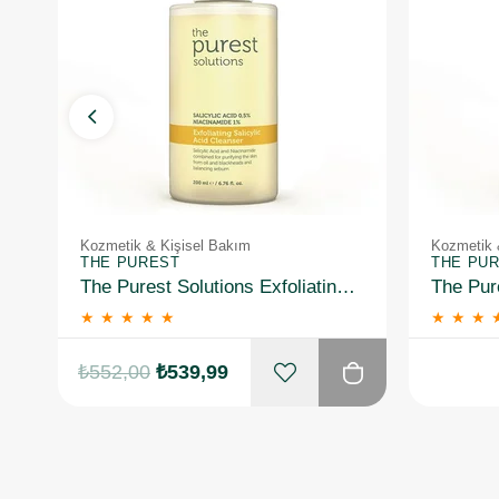
Kozmetik & Kişisel Bakım
Kozmetik 
THE PUREST
THE PU
The Purest Solutions Exfoliating Salicylic Acid Cleanser 0,5% Salicylic Acid, 1%Niacinamide 200 ml 2 Adet
★
★
★
★
★
★
★
★
₺552,00
₺539,99