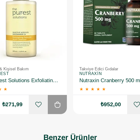
& Kişisel Bakım
Takviye Edici Gıdalar
REST
NUTRAXIN
The Purest Solutions Exfoliating Salicylic Acid Cleanser 0,5% Salicylic Acid, 1%Niacinamide 200 ml
★
★
★
★
★
★
★
₺271,99
₺952,00
Benzer Ürünler