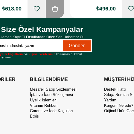
₺618,00
₺496,00
Size Özel Kampanyalar
Hemen Kayıt Ol Fırsatlardan Önce Sen Haberdar Ol!
Gönder
yelik koşullarını
ve
kişisel verilerimin
korunmasını kabul
diyorum.
RİLER
BİLGİLENDİRME
MÜŞTERİ Hİ
Mesafeli Satış Sözleşmesi
Destek Hattı
İptal ve İade Sözleşmesi
Sıkça Sorulan So
Üyelik İşlemleri
Yardım
Vitamin Rehberi
Kargom Nerede?
Garanti ve İade Koşulları
Orijinal Ürün Gara
Etbis