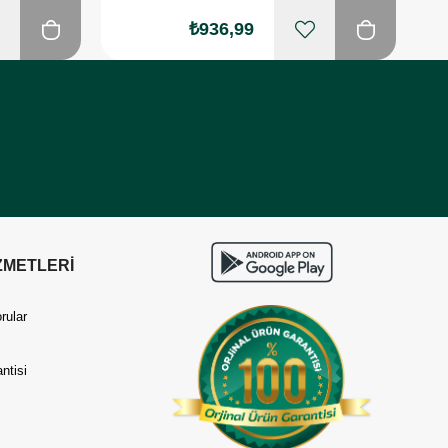
₺936,99
ZMETLERİ
rular
ntisi