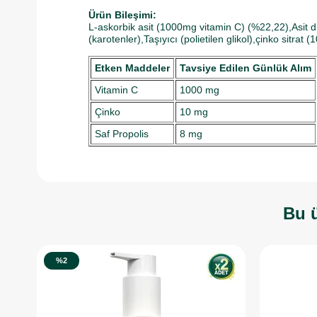
Ürün Bileşimi:
L-askorbik asit (1000mg vitamin C) (%22,22),Asit düz
(karotenler),Taşıyıcı (polietilen glikol),çinko sitr
Etken Maddeler
Tavsiye Edilen Günlük Alım
Vitamin C
1000 mg
Çinko
10 mg
Saf Propolis
8 mg
Bu ü
%2