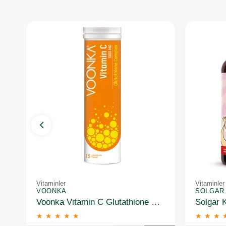
Vitaminler
Vitaminler
VOONKA
SOLGAR
Voonka Vitamin C Glutathione Complex Efervesan 15 Tablet
★
★
★
★
★
★
★
★