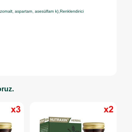
 (izomalt, aspartam, asesülfam k),Renklendirici
oruz.