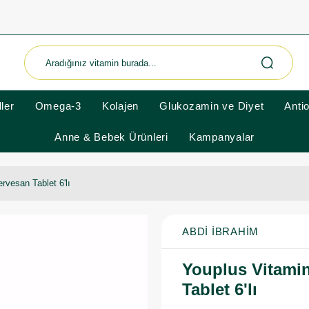
ler
Omega-3
Kolajen
Glukozamin ve Diyet
Anti
Anne & Bebek Ürünleri
Kampanyalar
rvesan Tablet 6'lı
ABDI İBRAHIM
Youplus Vitamin
Tablet 6'lı