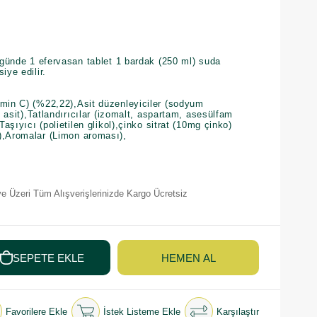
n günde 1 efervasan tablet 1 bardak (250 ml) suda
iye edilir.
amin C) (%22,22),Asit düzenleyiciler (sodyum
ik asit),Tatlandırıcılar (izomalt, aspartam, asesülfam
Taşıyıcı (polietilen glikol),çinko sitrat (10mg çinko)
),Aromalar (Limon aroması),
e Üzeri Tüm Alışverişlerinizde Kargo Ücretsiz
Favorilere Ekle
İstek Listeme Ekle
Karşılaştır